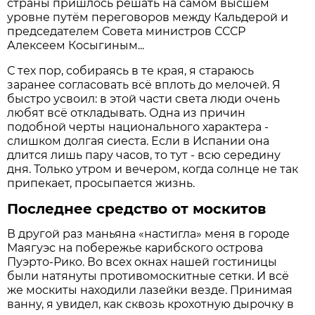
страны пришлось решать на самом высшем
уровне путём переговоров между Кальдерой и
председателем Совета министров СССР
Алексеем Косыгиным...
С тех пор, собираясь в те края, я стараюсь
заранее согласовать всё вплоть до мелочей. Я
быстро усвоил: в этой части света люди очень
любят всё откладывать. Одна из причин
подобной черты национального характера -
слишком долгая сиеста. Если в Испании она
длится лишь пару часов, то тут - всю середину
дня. Только утром и вечером, когда солнце не так
припекает, просыпается жизнь.
Последнее средство от москитов
В другой раз маньяна «настигла» меня в городе
Маягуэс на побережье карибского острова
Пуэрто-Рико. Во всех окнах нашей гостиницы
были натянуты противомоскитные сетки. И всё
же москиты находили лазейки везде. Принимая
ванну, я увидел, как сквозь крохотную дырочку в