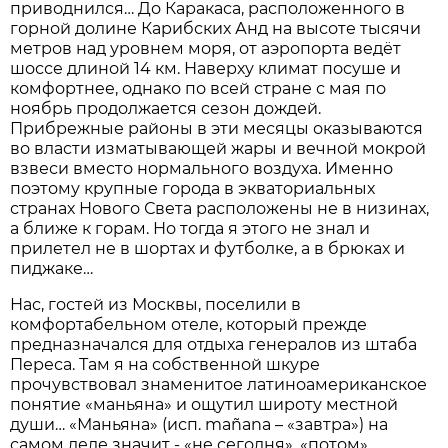
приводнился… До Каракаса, расположенного в
горной долине Карибских Анд на высоте тысячи
метров над уровнем моря, от аэропорта ведёт
шоссе длиной 14 км. Наверху климат посуше и
комфортнее, однако по всей стране с мая по
ноябрь продолжается сезон дождей.
Прибрежные районы в эти месяцы оказываются
во власти изматывающей жары и вечной мокрой
взвеси вместо нормального воздуха. Именно
поэтому крупные города в экваториальных
странах Нового Света расположены не в низинах,
а ближе к горам. Но тогда я этого не знал и
прилетел не в шортах и футболке, а в брюках и
пиджаке…
Нас, гостей из Москвы, поселили в
комфортабельном отеле, который прежде
предназначался для отдыха генералов из штаба
Переса. Там я на собственной шкуре
прочувствовал знаменитое латиноамериканское
понятие «маньяна» и ощутил широту местной
души… «Маньяна» (исп. mañana – «завтра») на
самом деле значит - «не сегодня», «потом»,