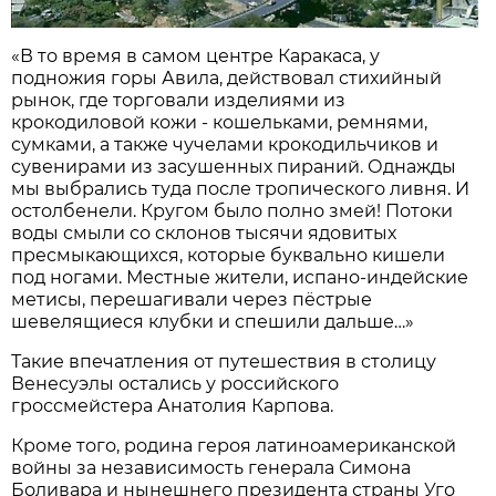
«В то время в самом центре Каракаса, у
подножия горы Авила, действовал стихийный
рынок, где торговали изделиями из
крокодиловой кожи - кошельками, ремнями,
сумками, а также чучелами крокодильчиков и
сувенирами из засушенных пираний. Однажды
мы выбрались туда после тропического ливня. И
остолбенели. Кругом было полно змей! Потоки
воды смыли со склонов тысячи ядовитых
пресмыкающихся, которые буквально кишели
под ногами. Местные жители, испано-индейские
метисы, перешагивали через пёстрые
шевелящиеся клубки и спешили дальше…»
Такие впечатления от путешествия в столицу
Венесуэлы остались у российского
гроссмейстера Анатолия Карпова.
Кроме того, родина героя латиноамериканской
войны за независимость генерала Симона
Боливара и нынешнего президента страны Уго