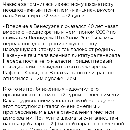
Чавеса запомнилась известному шахматисту
неоднозначным понятием «маньяна», вкусом
папайи и широтой местной души.
- Впервые в Венесуэле я оказался 40 лет назад
вместе с неоднократным чемпионом СССР по
шахматам Леонидом Штейном. Это была моя
первая поездка в тропическую страну,
находящуюся к тому же так далеко от родины.
Накануне там пала военная диктатура генерала
Переса, после чего к власти пришёл первый
гражданский президент этого государства
Рафаэль Кальдера. В шахматы он не играл, но
относился к ним с уважением.
Кто-то из приближённых надоумил его
организовать шахматный турнир своего имени.
Как я с удивлением узнал, в самой Венесуэле
этот поступок считался очень смелым и
прогрессивным в деле становления местной
демократии. При хунте шахматы считались там
настоящей азартной (!) игрой наравне с рулеткой
и картами. Они не были запрещены совсем, но