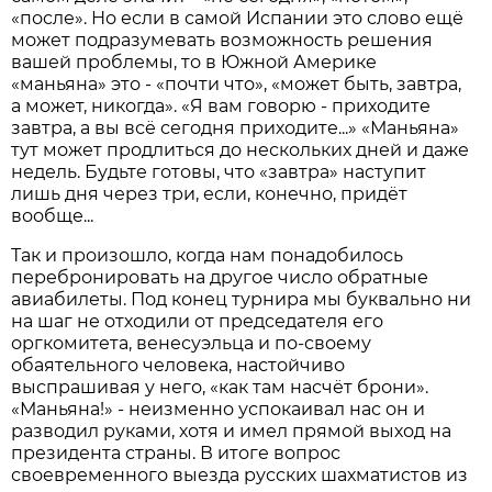
«после». Но если в самой Испании это слово ещё
может подразумевать возможность решения
вашей проблемы, то в Южной Америке
«маньяна» это - «почти что», «может быть, завтра,
а может, никогда». «Я вам говорю - приходите
завтра, а вы всё сегодня приходите...» «Маньяна»
тут может продлиться до нескольких дней и даже
недель. Будьте готовы, что «завтра» наступит
лишь дня через три, если, конечно, придёт
вообще...
Так и произошло, когда нам понадобилось
перебронировать на другое число обратные
авиабилеты. Под конец турнира мы буквально ни
на шаг не отходили от председателя его
оргкомитета, венесуэльца и по-своему
обаятельного человека, настойчиво
выспрашивая у него, «как там насчёт брони».
«Маньяна!» - неизменно успокаивал нас он и
разводил руками, хотя и имел прямой выход на
президента страны. В итоге вопрос
своевременного выезда русских шахматистов из