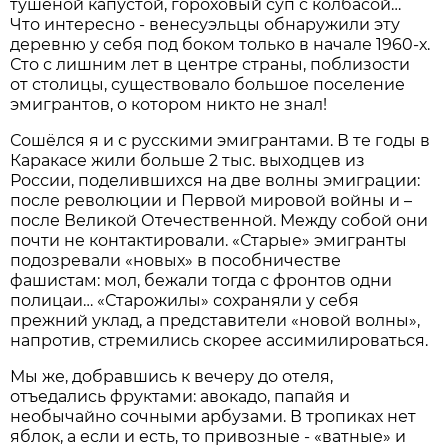
тушёной капустой, гороховый суп с колбасой…
Что интересно - венесуэльцы обнаружили эту
деревню у себя под боком только в начале 1960-х.
Сто с лишним лет в центре страны, поблизости
от столицы, существовало большое поселение
эмигрантов, о котором никто не знал!
Сошёлся я и с русскими эмигрантами. В те годы в
Каракасе жили больше 2 тыс. выходцев из
России, поделившихся на две волны эмиграции:
после революции и Первой мировой войны и –
после Великой Отечественной. Между собой они
почти не контактировали. «Старые» эмигранты
подозревали «новых» в пособничестве
фашистам: мол, бежали тогда с фронтов одни
полицаи… «Старожилы» сохраняли у себя
прежний уклад, а представители «новой волны»,
напротив, стремились скорее ассимилироваться.
Мы же, добравшись к вечеру до отеля,
отъедались фруктами: авокадо, папайя и
необычайно сочными арбузами. В тропиках нет
яблок, а если и есть, то привозные - «ватные» и