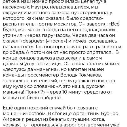
сетке в наш номер просочилась целая туча
насекомых. Наутро, невыспавшиеся, мы
окружили местного завхоза-пуэрториканца, у
которого, как нам сказали, было средство-
распылитель против москитов. Он заверил: «Всё
будет, маньяна», а когда на него «поднадавили»,
уточнил: «через пару часов». Через два часа он
сказал: «dеspues» («после») и исчез, сославшись
на занятость. Так повторялось не раз с рассвета и
до обеда. А потом он от нас просто спрятался… В
конце концов завхоза разыскали в самом
дальнем углу гостиницы. Он снова стал мямлить:
«деспуэс» да «маньяна», но капитан нашей
команды гроссмейстер Володя Токмаков,
человек решительный, не выдержал и показал
ему кулак со словами: «А это наша, русская
маньяна! Понял?» Через 10 минут средство от
москитов было найдено…
Ещё один похожий случай был связан с
мошенничеством. В столице Аргентины Буэнос-
Айресе я решил избежать ситуации, когда,
уезжая, ты торопишься в аэропорт, времени уже