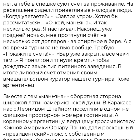
нет, а тебе в спешке суют счёт за проживание. На
ресепшене сидели приветливые молодые люди.
«Когда улетаете?» - «Завтра утром. Хотел бы
рассчитаться». - «О-кей, маньяна». И так -
несколько раз. Я настаивал. Наконец, уже
поздней ночью, мне протянули счёт на
несколько сот долларов - за спиртное в баре. А я
во время турнира не пью вообще. Требую:
«Покажите счета!» - «Бар уже закрыт, а все чеки
там…» Я понял: они тянули время, чтобы
дождаться закрытия питейного заведения. В
итоге липовый счёт отменил своим
вмешательством куратор нашего турнира. Тоже
аргентинец.
Вместе с тем «маньяна» - оборотная сторона
широкой латиноамериканской души. В Каракасе
нас с Леонидом Штейном поселили в одном не
слишком просторном номере гостиницы. А
коренному аргентинцу, ведущему гроссмейстеру
Южной Америки Оскару Панно, дали роскошный
«президентский» люкс с собственным