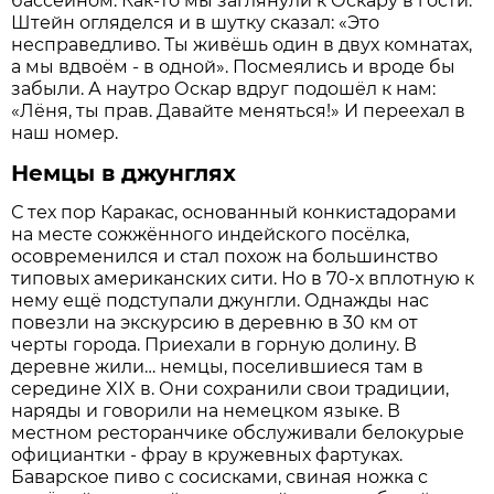
бассейном. Как-то мы заглянули к Оскару в гости.
Штейн огляделся и в шутку сказал: «Это
несправедливо. Ты живёшь один в двух комнатах,
а мы вдвоём - в одной». Посмеялись и вроде бы
забыли. А наутро Оскар вдруг подошёл к нам:
«Лёня, ты прав. Давайте меняться!» И переехал в
наш номер.
Немцы в джунглях
С тех пор Каракас, основанный конкистадорами
на месте сожжённого индейского посёлка,
осовременился и стал похож на большинство
типовых американских сити. Но в 70-х вплотную к
нему ещё подступали джунгли. Однажды нас
повезли на экскурсию в деревню в 30 км от
черты города. Приехали в горную долину. В
деревне жили… немцы, поселившиеся там в
середине XIX в. Они сохранили свои традиции,
наряды и говорили на немецком языке. В
местном ресторанчике обслуживали белокурые
официантки - фрау в кружевных фартуках.
Баварское пиво с сосисками, свиная ножка с