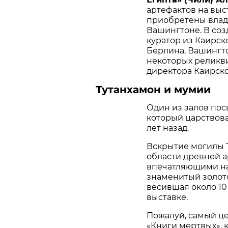
артефактов на выс
приобретены влад
Вашингтоне. В со
куратор из Каирск
Берлина, Вашингто
некоторых реликв
директора Каирско
Тутанхамон и мумии
Один из залов пос
который царствова
лет назад.
Вскрытие могилы 
области древней а
впечатляющими на
знаменитый золото
весившая около 10 
выставке.
Пожалуй, самый ц
«Книги мертвых», к