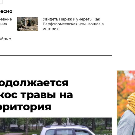
ресно
ревние
Увидеть Париж и умереть. Как
ения
Варфоломеевская ночь вошла в
историю
зейном
родолжается
кос травы на
рритория