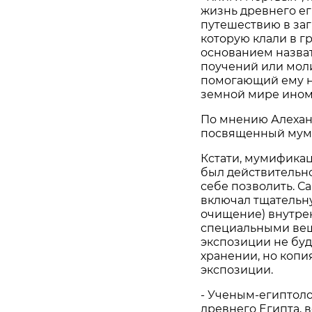
жизнь древнего ег
путешествию в заг
которую клали в г
основанием назват
поучений или моли
помогающий ему не
земной мире ином
По мнению Алеханд
посвященный муми
Кстати, мумификац
был действительно
себе позволить. 
включал тщательну
очищение) внутре
специальными веще
экспозиции не буд
хранении, но копи
экспозиции.
- Ученым-египтоло
древнего Египта, 