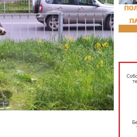
Собо
т
Б