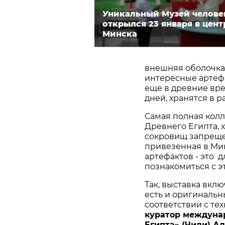
Уникальный Музей челове
открылся 23 января в цент
Минска
внешняя оболочка
интересные артеф
еще в древние вре
дней, хранятся в р
Самая полная колл
Древнего Египта, 
сокровищ запреще
привезенная в Ми
артефактов - это 
познакомиться с э
Так, выставка вкл
есть и оригинальн
соответствии с те
куратор междуна
Египта» (Чили) А