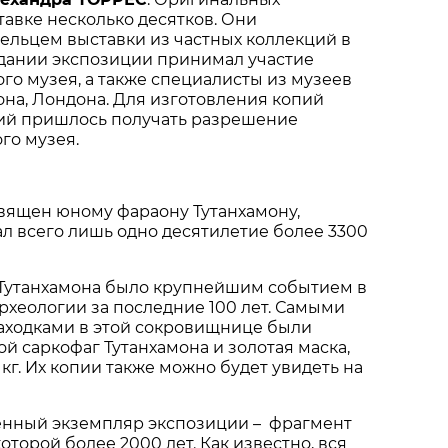
тавке несколько десятков. Они
ельцем выставки из частных коллекций в
здании экспозиции принимал участие
ого музея, а также специалисты из музеев
на, Лондона. Для изготовления копий
ий пришлось получать разрешение
го музея.
вящен юному фараону Тутанхамону,
л всего лишь одно десятилетие более 3300
Тутанхамона было крупнейшим событием в
рхеологии за последние 100 лет. Самыми
ходками в этой сокровищнице были
й саркофаг Тутанхамона и золотая маска,
кг. Их копии также можно будет увидеть на
енный экземпляр экспозиции – фрагмент
оторой более 2000 лет. Как известно, вся