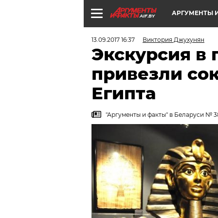
АРГУМЕНТЫ И
AIF.BY
13.09.2017 16:37
Виктория Джухунян
Экскурсия в 
привезли со
Египта
"Аргументы и факты" в Беларуси № 38