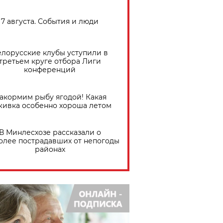
7 августа. События и люди
елорусские клубы уступили в
третьем круге отбора Лиги
конференций
акормим рыбу ягодой! Какая
живка особенно хороша летом
В Минлесхозе рассказали о
олее пострадавших от непогоды
районах