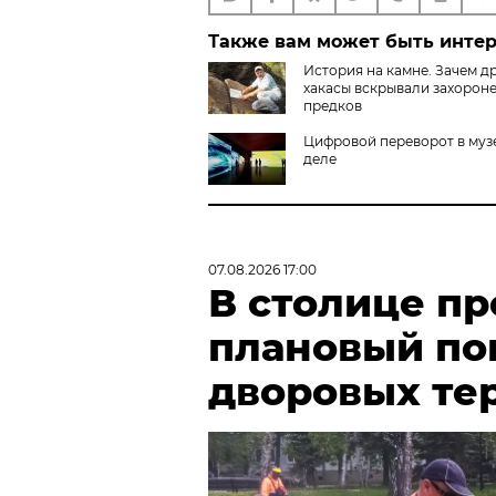
Также вам может быть инте
История на камне. Зачем д
хакасы вскрывали захорон
предков
Цифровой переворот в му
деле
07.08.2026 17:00
В столице п
плановый по
дворовых те