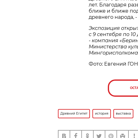
лет. Благодаря ра
ближе и ближе под
древнего народа, -
Экспозиция откры
с 9 сентября по 1
- компания «Бери
Министерства кул
Мингорисполкома
Фото: Евгений ГО
ОСТ
Древний Египет
история
выставка