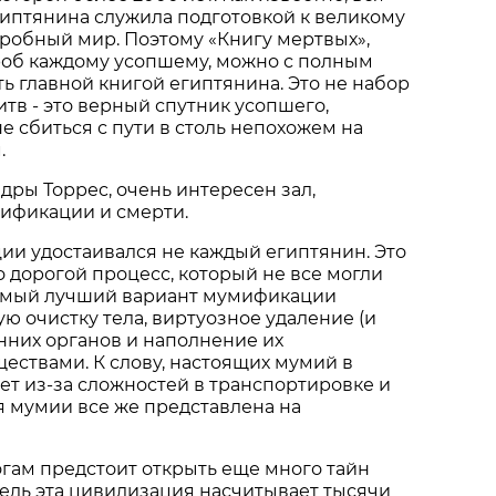
иптянина служила подготовкой к великому
робный мир. Поэтому «Книгу мертвых»,
роб каждому усопшему, можно с полным
ь главной книгой египтянина. Это не набор
тв - это верный спутник усопшего,
 сбиться с пути в столь непохожем на
.
ры Торреc, очень интересен зал,
фикации и смерти.
ии удостаивался не каждый египтянин. Это
 дорогой процесс, который не все могли
Самый лучший вариант мумификации
ю очистку тела, виртуозное удаление (и
нних органов и наполнение их
ствами. К слову, настоящих мумий в
ет из-за сложностей в транспортировке и
я мумии все же представлена на
гам предстоит открыть еще много тайн
ведь эта цивилизация насчитывает тысячи