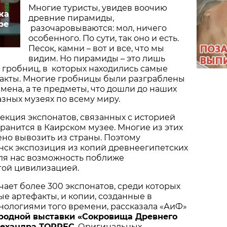
Многие туристы, увидев воочию
ка
древние пирамиды,
ре
разочаровываются: мол, ничего
особенного. По сути, так оно и есть.
Песок, камни – вот и все, что мы
видим. Но пирамиды – это лишь
 гробниц, в которых находились самые
акты. Многие гробницы были разграблены
мена, а те предметы, что дошли до наших
азных музеях по всему миру.
екция экспонатов, связанных с историей
хранится в Каирском музее. Многие из этих
но вывозить из страны. Поэтому
нск экспозиция из копий древнеегипетских
для нас возможность поближе
той цивилизацией.
ючает более 300 экспонатов, среди которых
ые артефакты, и копии, созданные в
хнологиями того времени, рассказала «АиФ»
родной выставки «Сокровища Древнего
лехандра ТОРРЕС
. Оригинальных