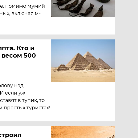
де, помимо мумий
ных, включая м­
пта. Кто и
 весом 500
олову над
 И если уж
тавят в тупик, то
и простых туристах!
строил