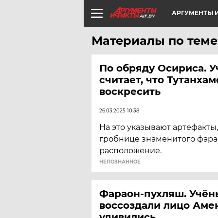
АРГУМЕНТЫ И
AIF.BY
Материалы по теме
По обряду Осириса. 
считает, что Тутанха
воскресить
26.03.2025 10:38
На это указывают артефакты
гробнице знаменитого фара
расположение.
НЕПОЗНАННОЕ
Фараон-пухляш. Учён
воссоздали лицо Амен
удивились