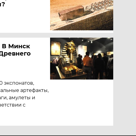
ы?
. В Минск
Древнего
0 экспонатов,
нальные артефакты,
аги, амулеты и
ветствии с