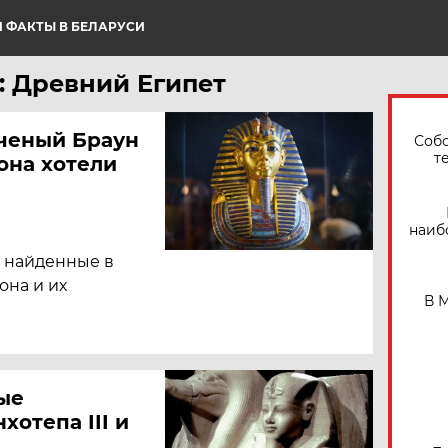
 ФАКТЫ В БЕЛАРУСИ
: Древний Египет
Ученый Браун
Собо
т
мона хотели
наиб
, найденные в
она и их
В 
ые
хотепа III и