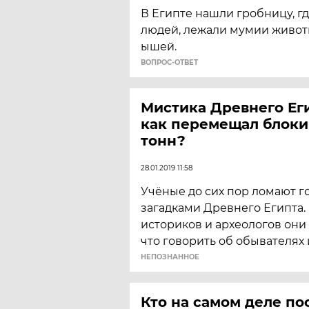
В Египте нашли гробницу, г
людей, л­ежали мумии живот
ышей.
ВОПРОС-ОТВЕТ
Мистика Древнего Еги
как перемещал блоки
тонн?
28.01.2019 11:58
Учёные до сих пор ломают г
загадками Древнего Египта.
историков и археологов они с
что говорить об обывателях 
НЕПОЗНАННОЕ
Кто на самом деле по