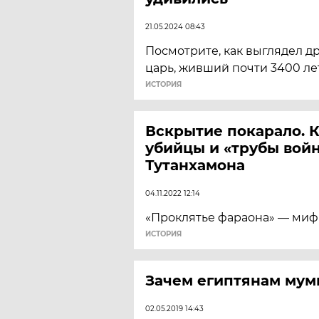
21.05.2024 08:43
Посмотрите, как выглядел 
царь, живший почти 3400 лет
ИСТОРИЯ
Вскрытие покарало. 
убийцы и «трубы вой
Тутанхамона
04.11.2022 12:14
«Проклятье фараона» — миф
ИСТОРИЯ
Зачем египтянам му
02.05.2019 14:43