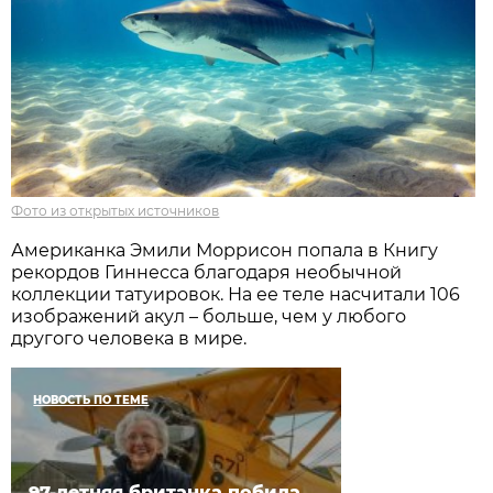
Фото из открытых источников
Американка Эмили Моррисон попала в Книгу
рекордов Гиннесса благодаря необычной
коллекции татуировок. На ее теле насчитали 106
изображений акул – больше, чем у любого
другого человека в мире.
НОВОСТЬ ПО ТЕМЕ
97-летняя британка побила