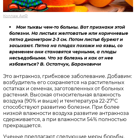
Коллаж АиФ
Мои тыквы чем-то больны. Вот признаки этой
болезни. На листьях желтоватые или коричневые
пятна диаметром 2-3 см. Потом листья буреют и
засыхают. Пятна на плодах похожи на язвы, со
временем они становятся черными, а плоды
несъедобными. Что за болезнь и как от нее
избавиться? В. Остапчук, Барановичи
Это антракноз, грибковое заболевание. Добавим:
возбудитель его сохраняется на растительных
остатках и семенах, заготовленных от больных
растений. Высокая относительная влажность
воздуха (90% и выше) и температура 22-27°С
способствуют развитию болезни. При более
низкой влажности воздуха развитие антракноза
сдерживается, а при влажности 54% полностью
прекращается.
Ученые предлагают следующие меры борьбы.