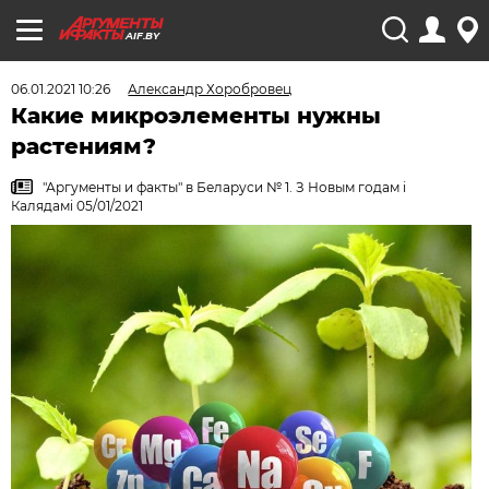
AIF.BY
06.01.2021 10:26
Александр Хоробровец
Какие микроэлементы нужны
растениям?
"Аргументы и факты" в Беларуси № 1. З Новым годам i
Калядамi 05/01/2021