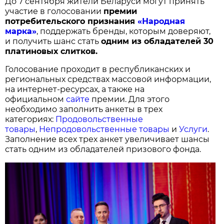
До 7 сентября жители Беларуси могут принять
участие в голосовании
п
ремии
потребительского признания
«Народная
марка»
, поддержать бренды, которым доверяют,
и получить шанс стать
одним из обладателей 30
платиновых слитков.
Голосование проходит в республиканских и
региональных средствах массовой информации,
на интернет-ресурсах, а также на
официальном
сайте
премии. Для этого
необходимо заполнить анкеты в трех
категориях:
Продовольственные
товары
,
Непродовольственные товары
и
Услуги
.
Заполнение всех трех анкет увеличивает шансы
стать одним из обладателей призового фонда.