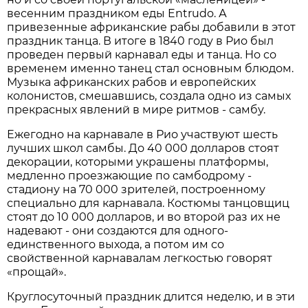
весенним праздником еды Entrudo. А
привезенные африканские рабы добавили в этот
праздник танца. В итоге в 1840 году в Рио был
проведен первый карнавал еды и танца. Но со
временем именно танец стал основным блюдом.
Музыка африканских рабов и европейских
колонистов, смешавшись, создала одно из самых
прекрасных явлений в мире ритмов - самбу.
Ежегодно на карнавале в Рио участвуют шесть
лучших школ самбы. До 40 000 долларов стоят
декорации, которыми украшены платформы,
медленно проезжающие по самбодрому -
стадиону на 70 000 зрителей, построенному
специально для карнавала. Костюмы танцовщиц
стоят до 10 000 долларов, и во второй раз их не
надевают - они создаются для одного-
единственного выхода, а потом им со
свойственной карнавалам легкостью говорят
«прощай».
Круглосуточный праздник длится неделю, и в эти