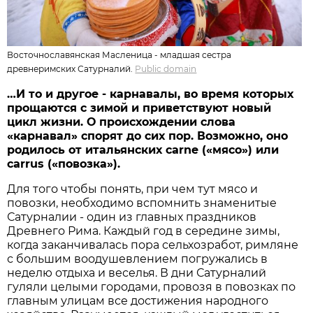
Восточнославянская Масленица - младшая сестра
древнеримских Сатурналий.
Public domain
…И то и другое - карнавалы, во время которых
прощаются с зимой и приветствуют новый
цикл жизни. О происхождении слова
«карнавал» спорят до сих пор. Возможно, оно
родилось от итальянских carne («мясо») или
carrus («повозка»).
Для того чтобы понять, при чем тут мясо и
повозки, необходимо вспомнить знаменитые
Сатурналии - один из главных праздников
Древнего Рима. Каждый год в середине зимы,
когда заканчивалась пора сельхозработ, римляне
с большим воодушевлением погружались в
неделю отдыха и веселья. В дни Сатурналий
гуляли целыми городами, провозя в повозках по
главным улицам все достижения народного