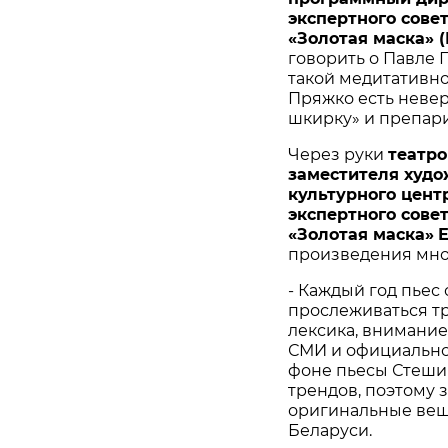
экспертного
сове
«
Золотая
маска
» (
говорить о Павле П
такой медитативн
Пряжко есть невер
шкирку» и препари
Через руки
театро
заместителя
худо
культурного
цент
экспертного
сове
«
Золотая
маска
»
произведения мног
- Каждый год пьес
прослеживаться тр
лексика, внимани
СМИ и официально
фоне пьесы Стешик
трендов, поэтому з
оригинальные вещи
Беларуси.