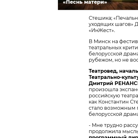
«Песнь матери»
Стешика; «Печальн
уходящих шагов» Д
«ИнЖест».
В Минск на фестив
театральных крити
белорусской драм
рубежом, но не во
Театровед
,
начал
Театрально
-
культ
Дмитрий
РЕНАНС
произошла экспан
российскую театра
как Константин Ст
стало возможным 
белорусской драм
- Мне трудно расс
продолжила мысл
программный
дир