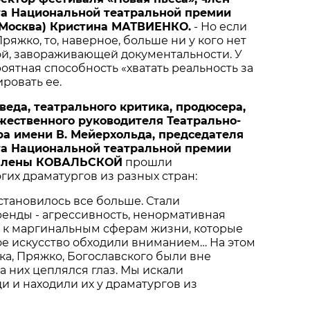
та
Национальной
театральной
премии
Москва
)
Кристина
МАТВИЕНКО
.
- Но если
ряжко, то, наверное, больше ни у кого нет
ой, завораживающей документальности. У
оятная способность «хватать реальность за
ровать ее.
веда
,
театрального
критика
,
продюсера
,
жественного
руководителя
Театрально
-
ра
имени
В
.
Мейерхольда
,
председателя
та
Национальной
театральной
премии
Елены
КОВАЛЬСКОЙ
прошли
их драматургов из разных стран:
 становилось все больше. Стали
енды - агрессивность, ненормативная
е к маргинальным сферам жизни, которые
е искусство обходили вниманием… На этом
а, Пряжко, Богославского были вне
а них цеплялся глаз. Мы искали
 и находили их у драматургов из