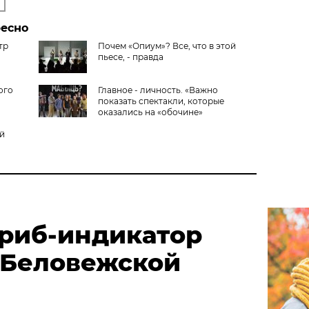
ресно
тр
Почем «Опиум»? Все, что в этой
пьесе, - правда
ого
Главное - личность. «Важно
показать спектакли, которые
оказались на «обочине»
ый
риб-индикатор
 Беловежской