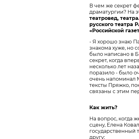
В чем же секрет 
драматургии? На э
театровед
,
театр
русского
театра
Р
«
Российской
газе
- Я хорошо знаю П
знакома хуже, но 
было написано в Бе
секрет, когда впер
несколько лет наза
поразило - было о
очень напоминал М
тексты Пряжко, по
связаны с этим пе
Как жить?
На вопрос, когда 
сцену, Елена Ковал
государственный т
другу: