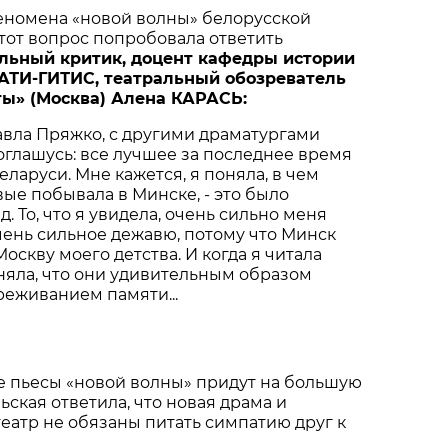
феномена «новой волны» белорусской
тот вопрос попробовала ответить
альный
критик
,
доцент
кафедры
истории
АТИ
-
ГИТИС
,
театральный
обозреватель
ты
» (
Москва
)
Алена
КАРАСЬ
:
авла Пряжко, с другими драматургами
соглашусь: все лучшее за последнее время
ларуси. Мне кажется, я поняла, в чем
вые побывала в Минске, - это было
д. То, что я увидела, очень сильно меня
чень сильное дежавю, потому что Минск
оскву моего детства. И когда я читала
няла, что они удивительным образом
реживанием памяти...
же пьесы «новой волны» придут на большую
ьская ответила, что новая драма и
еатр не обязаны питать симпатию друг к