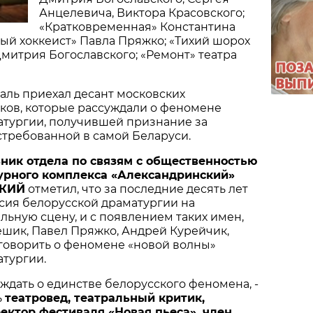
Анцелевича, Виктора Красовского;
«Кратковременная» Константина
ый хоккеист» Павла Пряжко; «Тихий шорох
митрия Богославского; «Ремонт» театра
аль приехал десант московских
ков, которые рассуждали о феномене
атургии, получившей признание за
стребованной в самой Беларуси.
ьник
отдела
по
связям
с
общественностью
урного
комплекса
«
Александринский
»
КИЙ
отметил, что за последние десять лет
сия белорусской драматургии на
льную сцену, и с появлением таких имен,
ешик, Павел Пряжко, Андрей Курейчик,
говорить о феномене «новой волны»
атургии.
уждать о единстве белорусского феномена, -
ь
театровед
,
театральный
критик
,
ектор
фестиваля
«
Новая
пьеса
»,
член