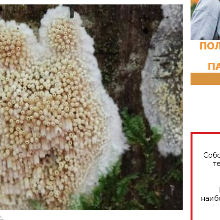
Собо
т
наиб
.