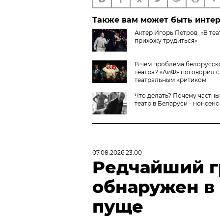
Также вам может быть инте
Актер Игорь Петров: «В теа
прихожу трудиться»
В чем проблема белорусск
театра? «АиФ» поговорил с
театральным критиком
Что делать? Почему частн
театр в Беларуси - нонсенс
07.08.2026 23:00
Редчайший г
обнаружен в
пуще