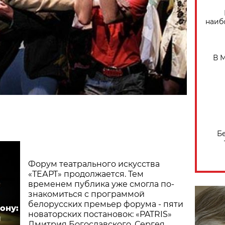
наиб
В 
Б
Форум театрального искусства
«ТЕАРТ» продолжается. Тем
временем публика уже смогла по-
знакомиться с программой
белорусских премьер форума - пяти
ону:
новаторских постановок: «PATRIS»
и
Дмитрия Богославского, Сергея