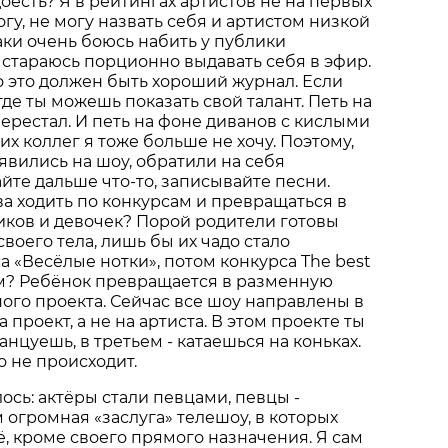
оесть? Я в рейтингах артистов не на первых
богу, не могу назвать себя и артистом низкой
таки очень боюсь набить у публики
 стараюсь порционно выдавать себя в эфир.
то это должен быть хороший журнал. Если
 где ты можешь показать свой талант. Петь на
перестал. И петь на фоне диванов с кислыми
 коллег я тоже больше не хочу. Поэтому,
оявились на шоу, обратили на себя
айте дальше что-то, записывайте песни.
ва ходить по конкурсам и превращаться в
иков и девочек? Порой родители готовы
своего тела, лишь бы их чадо стало
а «Весёлые нотки», потом конкурса The best
ем? Ребёнок превращается в разменную
ного проекта. Сейчас все шоу направлены в
 проект, а не на артиста. В этом проекте ты
танцуешь, в третьем - катаешься на коньках.
о не происходит.
ось: актёры стали певцами, певцы -
ом огромная «заслуга» телешоу, в которых
ё, кроме своего прямого назначения. Я сам