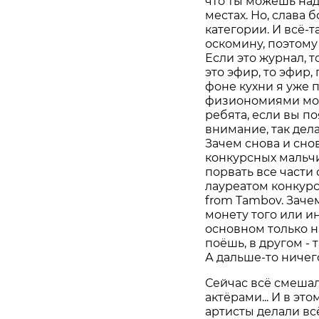
что ты можешь над
местах. Но, слава 
категории. И всё-
оскомину, поэтому
Если это журнал, 
это эфир, то эфир,
фоне кухни я уже 
физиономиями моих
ребята, если вы п
внимание, так дел
Зачем снова и сно
конкурсных мальч
порвать все части 
лауреатом конкурс
from Tambov. Зач
монету того или и
основном только на
поёшь, в другом - 
А дальше-то ничег
Сейчас всё смешал
актёрами... И в эт
артисты делали вс