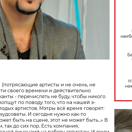
наиб
Б
Н
(потрясающие артисты и не очень, не
на
дети своего времени и действительно
анты - перечислять не буду, чтобы никого
ропщут по поводу того, что на нашей э­
лодых артистов. Мэтры всё время говорят:
худсоветы. И сегодня нужно как-то
ожет быть на сцене, этот не может быть...» В
, так до сих пор. Есть компания,
ачей лицензий на работу артистам. И люди