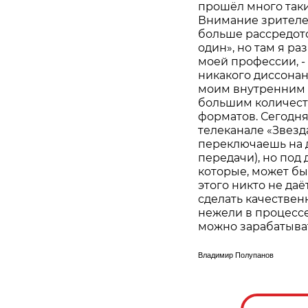
прошёл много таких
Внимание зрителей
больше рассредото
один», но там я ра
моей профессии, - 
никакого диссонан
моим внутренним «я
большим количест
форматов. Сегодня
телеканале «Звезд
переключаешь на др
передачи), но под
которые, может быть
этого никто не даё
сделать качествен
нежели в процессе
можно зарабатыват
Владимир Полупанов