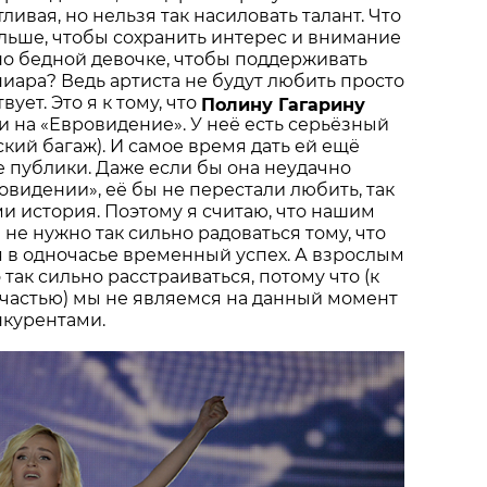
тливая, но нельзя так насиловать талант. Что
альше, чтобы сохранить интерес и внимание
о бедной девочке, чтобы поддерживать
пиара? Ведь артиста не будут любить просто
твует. Это я к тому, что
Полину Гагарину
 на «Евровидение». У неё есть серьёзный
ский багаж). И самое время дать ей ещё
 публики. Даже если бы она неудачно
овидении», её бы не перестали любить, так
ми история. Поэтому я считаю, что нашим
не нужно так сильно радоваться тому, что
я в одночасье временный успех. А взрослым
так сильно расстраиваться, потому что (к
частью) мы не являемся на данный момент
нкурентами.