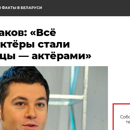
 ФАКТЫ В БЕЛАРУСИ
ков: «Всё
актёры стали
вцы — актёрами»
Собо
т