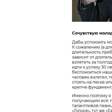
Сочувствую моло
Дабы успокоить мо
К сожалению (а для
длительность пре
зависит от длител
взлететь за полгода
идти к успеху 30 л
беспокоиться наши
человек взлетел, 
стоять на песке и
крепче фундамент,
Именно поэтому я
получающим всё. 
талантливой певиц
«Голосе», тут же «