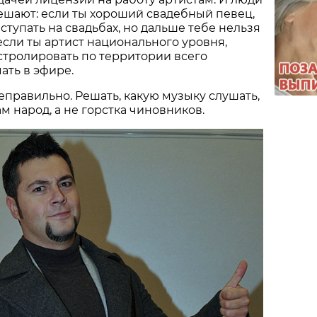
решают: если ты хороший свадебный певец,
ступать на свадьбах, но дальше тебе нельзя
 если ты артист национального уровня,
стролировать по территории всего
ать в эфире.
неправильно. Решать, какую музыку слушать,
м народ, а не горстка чиновников.