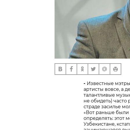
-
Известные мэтры 
артисты вовсе, а 
талантливые музык
не обидеть) часто 
страде засилье мо
«Вот раньше были 
определять: этот м
Узбекистане, кстати
занимающаяся выд