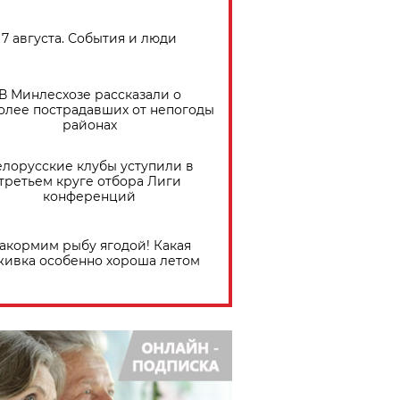
7 августа. События и люди
В Минлесхозе рассказали о
олее пострадавших от непогоды
районах
елорусские клубы уступили в
третьем круге отбора Лиги
конференций
акормим рыбу ягодой! Какая
живка особенно хороша летом