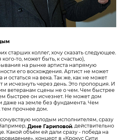
дым
их старших коллег, хочу сказать следующее.
 кого-то, может быть, к счастью),
бывания на рынке артиста напрямую
ьности его восхождения. Артист не может
 и остаться на века. Так же, как не может
ет и исчезнуть через день. Это пропорция. И
м ветеранам сцены не о чем. Чем быстрее
тем быстрее он исчезнет. Не может дом
ли даже на земле без фундамента. Чем
 тем проч­нее дом.
 сочувствую молодым исполнителям, сразу
Например,
, действительно
Дине Гариповой
е. Какой объём ей дали сразу - победа на
Евровидение», концерт в «Крокус Сити