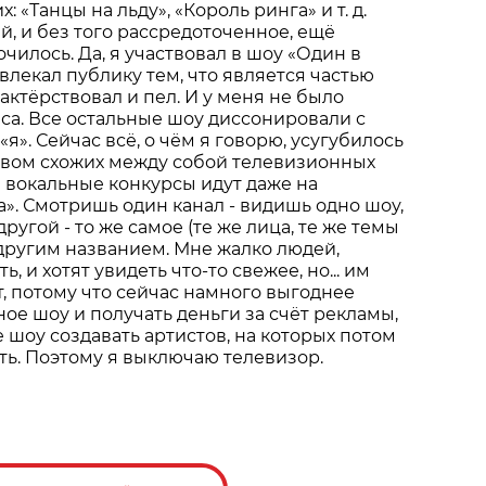
: «Танцы на льду», «Король ринга» и т. д.
, и без того рассредоточенное, ещё
чилось. Да, я участвовал в шоу «Один в
звлекал публику тем, что является частью
актёрствовал и пел. И у меня не было
са. Все остальные шоу диссонировали с
». Сейчас всё, о чём я говорю, усугубилось
вом схожих между собой телевизионных
 вокальные конкурсы идут даже на
а». Смотришь один канал - видишь одно шоу,
угой - то же самое (те же лица, те же темы
 другим названием. Мне жалко людей,
, и хотят увидеть что-то свежее, но... им
т, потому что сейчас намного выгоднее
ное шоу и получать деньги за счёт рекламы,
 шоу создавать артистов, на которых потом
ь. Поэтому я выключаю телевизор.