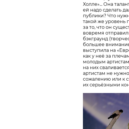
Холле»... Она талан
ей надо сделать д
публики? Что нужн
такой же уровень 
за то, что он сущес
вовремя отправили
бэкграунд (творче
большее внимание
выступила на «Евр
как у неё за плеча
молодым артистам 
на них сваливаетс
артистам не нужно 
сожалению или к с
их серьёзными ко