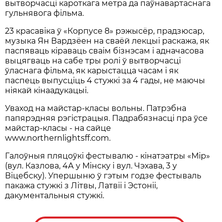
вытворчасці кароткага метра да паўнавартаснага
гульнявога фільма.
23 красавіка ў «Корпусе 8» рэжысёр, прадзюсар,
музыка Ян Вардзёен на сваёй лекцыі раскажа, як
паспяваць кіраваць сваім бізнэсам і адначасова
выцягваць на сабе тры ролі ў вытворчасці
ўласнага фільма, як карыстацца часам і як
паспець выпусціць 4 стужкі за 4 гады, не маючы
ніякай кінаадукацыі.
Уваход на майстар-класы вольны. Патрэбна
папярэдняя рэгістрацыя. Падрабязнасці пра ўсе
майстар-класы - на сайце
www.northernlightsff.com.
Галоўныя пляцоўкі фестывалю - кінатэатры «Мір»
(вул. Казлова, 4А у Мінску і вул. Чэхава, 3 у
Віцебску). Упершыню ў гэтым годзе фестываль
пакажа стужкі з Літвы, Латвіі і Эстоніі,
дакументальныя стужкі.