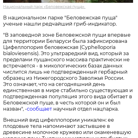
Национальный парк «Беловежская пуща».
В национальном парке "Беловежская пуща"
ученые нашли редчайший гриб-индикатор.
"В заповедной зоне Беловежской пущи впервые
для территории Беларуси была зафиксирована
Цифеллопория беловежская (Cyphelloporia
bialoviesensis). Это ультраредкий вид, который за
пределами пущанского массива практически не
встречается - в микологических базах данных
числится лишь не подтвержденный гербарный
образец из Нижегородского Заволжья России.
Это означает, что на сегодняшний день
единственная в мире стабильно существующая и
подтвержденная популяция этого вида обитает в
Беловежской пуще, в честь которой он и был
назван", -
сообщает
научный отдел нацпарка.
Внешний вид цифеллопории уникален: ее
плодовые тела напоминают застывшее в
древесине молочное кружево или окаменевшую