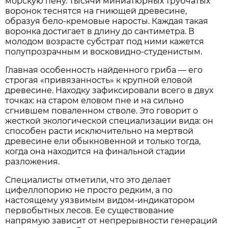
морскую пену. Тысячи миниатюрных трубчатых
воронок теснятся на гниющей древесине,
образуя бело-кремовые наросты. Каждая такая
воронка достигает в длину до сантиметра. В
молодом возрасте субстрат под ними кажется
полупрозрачным и восковидно-студенистым.
Главная особенность найденного гриба — его
строгая «привязанность» к крупной еловой
древесине. Находку зафиксировали всего в двух
точках: на старом еловом пне и на сильно
сгнившем поваленном стволе. Это говорит о
жесткой экологической специализации вида: он
способен расти исключительно на мертвой
древесине ели обыкновенной и только тогда,
когда она находится на финальной стадии
разложения.
Специалисты отметили, что это делает
цифеллопорию не просто редким, а по
настоящему уязвимым видом-индикатором
первобытных лесов. Ее существование
напрямую зависит от непрерывности генераций