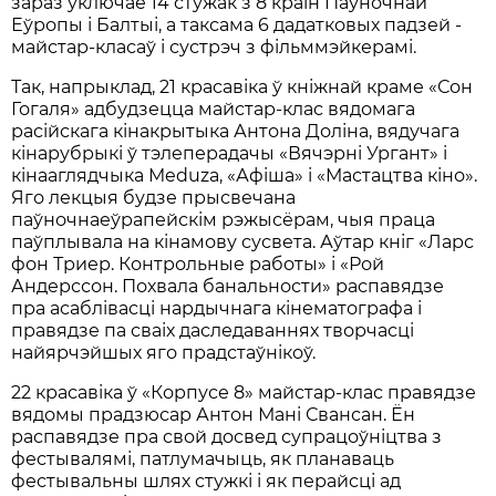
зараз уключае 14 стужак з 8 краін Паўночнай
Еўропы і Балтыі, а таксама 6 дадатковых падзей -
майстар-класаў і сустрэч з фільммэйкерамі.
Так, напрыклад, 21 красавіка ў кніжнай краме «Сон
Гогаля» адбудзецца майстар-клас вядомага
расійскага кінакрытыка Антона Доліна, вядучага
кінарубрыкі ў тэлеперадачы «Вячэрні Ургант» і
кінааглядчыка Meduza, «Афіша» і «Мастацтва кіно».
Яго лекцыя будзе прысвечана
паўночнаеўрапейскім рэжысёрам, чыя праца
паўплывала на кінамову сусвета. Аўтар кніг «Ларс
фон Триер. Контрольные работы» і «Рой
Андерссон. Похвала банальности» распавядзе
пра асаблівасці нардычнага кінематографа і
правядзе па сваіх даследаваннях творчасці
найярчэйшых яго прадстаўнікоў.
22 красавіка ў «Корпусе 8» майстар-клас правядзе
вядомы прадзюсар Антон Мані Свансан. Ён
распавядзе пра свой досвед супрацоўніцтва з
фестывалямі, патлумачыць, як планаваць
фестывальны шлях стужкі і як перайсці ад