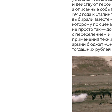
и действуют герои
а описанные собы
1942 года к Сталин
выбирали вместе —
которому по сцена
не просто так — д
с переселением и 
применения техни
армии бюджет «Он
тогдашних рублей 