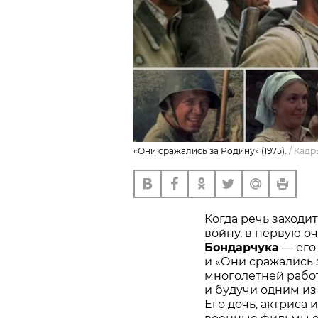
«Они сражались за Родину» (1975).
/
Кадр
Когда речь заходи
войну, в первую 
Бондарчука
— его
и «Они сражались 
многолетней работ
и будучи одним из
Его дочь, актриса