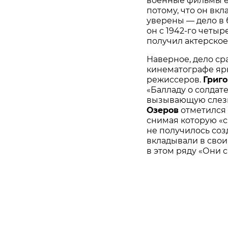
военные фильмы её
потому, что он вк
уверены — дело в 
он с 1942-го четыр
получил актерское
Наверное, дело сраз
кинематографе яр
режиссеров.
Григ
«Балладу о солдате
вызывающую слезы 
Озеров
отметился
снимая которую «с
не получилось соз
вкладывали в свои
в этом ряду «Они 