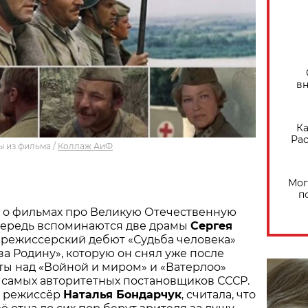
вн
Ка
Рас
ы из фильма
/
Коллаж АиФ
Мог
п
т о фильмах про Великую Отечественную
очередь вспоминаются две драмы
Сергея
 режиссерский дебют «Судьба человека»
за Родину», которую он снял уже после
ы над «Войной и миром» и «Ватерлоо»
 самых авторитетных постановщиков СССР.
 и режиссёр
Наталья Бондарчук
, считала, что