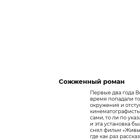
Сожженный роман
Первые два года В
время попадали то
окружения и отст
кинематографисты 
сами, то ли по ука
и эта установка бы
снял фильм «Живы
где как раз расска