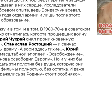
 отца до сих пор берут зрителя за душу
ладывал в них сердце. Исследователи
боевом опыте, ведь Бондарчук воевал,
е года отдал армии и лишь после этого
 образование.
у и в том, и в том. В 1960-70-е в советском
ко отметилась когорта прошедших войну
орий Чухрай
снял проникновенную
»,
Станислав Ростоцкий
— и сейчас
драму «А зори здесь тихие...»,
Юрий
 масштабной эпопеей «Освобождение»,
нова освободил Европу». Но и у них бы
дать эти полотна без души, которую они
 фильмы полностью, без остатка. И даже
сражались за Родину» стоит особняком.