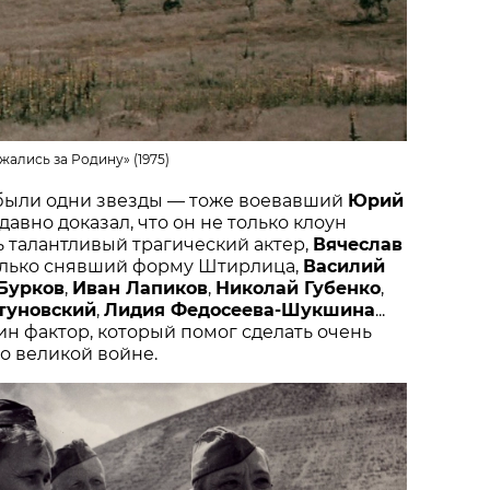
жались за Родину» (1975)
 были одни звезды — тоже воевавший
Юрий
 давно доказал, что он не только клоун
нь талантливый трагический актер,
Вячеслав
только снявший форму Штирлица,
Василий
 Бурков
,
Иван Лапиков
,
Николай Губенко
,
туновский
,
Лидия Федосеева-Шукшина
...
дин фактор, который помог сделать очень
о великой войне.