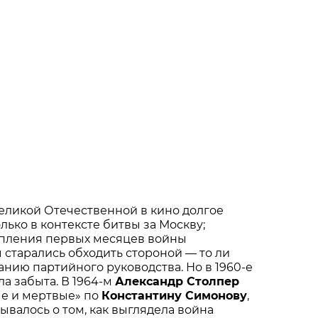
еликой Отечественной в кино долгое
лько в контексте битвы за Москву;
упления первых месяцев войны
старались обходить стороной — то ли
занию партийного руководства. Но в 1960-е
ла забыта. В 1964-м
Александр Столпер
е и мертвые» по
Константину Симонову
,
зывалось о том, как выглядела война