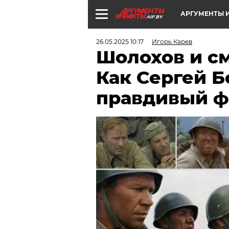
АРГУМЕНТЫ И
AIF.BY
26.05.2025 10:17
Игорь Карев
Шолохов и с
Как Сергей Б
правдивый ф