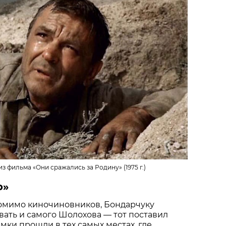
 из фильма
«Они сражались за Родину» (1975 г.)
р»
помимо киночиновников, Бондарчуку
ать и самого Шолохова — тот поставил
мки прошли в тех самых местах, где