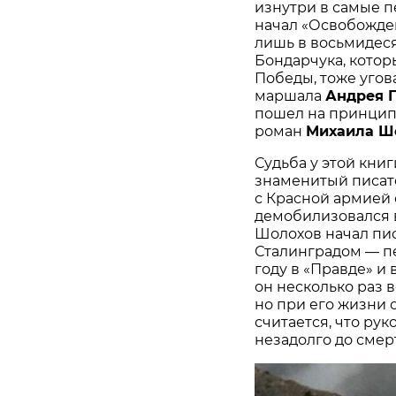
изнутри в самые п
начал «Освобождени
лишь в восьмидеся
Бондарчука, котор
Победы, тоже угов
маршала
Андрея Г
пошел на принцип
роман
Михаила Ш
Судьба у этой кни
знаменитый писат
с Красной армией 
демобилизовался в
Шолохов начал пис
Сталинградом — п
году в «Правде» и
он несколько раз в
но при его жизни 
считается, что р
незадолго до смер