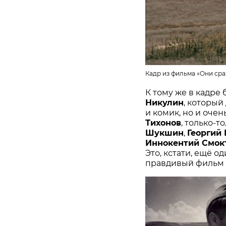
Кадр из фильма «Они сра
К тому же в кадре
Никулин
, который
и комик, но и оче
Тихонов
, только-
Шукшин
,
Георгий
Иннокентий Смок
Это, кстати, ещё о
правдивый фильм 