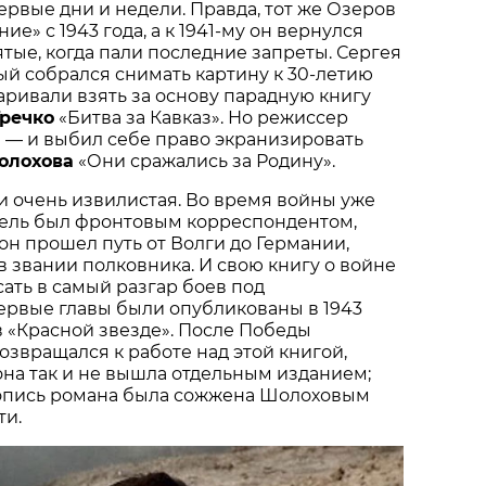
ервые дни и недели. Правда, тот же Озеров
е» с 1943 года, а к 1941-му он вернулся
тые, когда пали последние запреты. Сергея
ый собрался снимать картину к 30-летию
аривали взять за основу парадную книгу
речко
«Битва за Кавказ». Но режиссер
 — и выбил себе право экранизировать
олохова
«Они сражались за Родину».
ги очень извилистая. Во время войны уже
ель был фронтовым корреспондентом,
он прошел путь от Волги до Германии,
 звании полковника. И свою книгу о войне
ать в самый разгар боев под
ервые главы были опубликованы в 1943
 в «Красной звезде». После Победы
озвращался к работе над этой книгой,
она так и не вышла отдельным изданием;
укопись романа была сожжена Шолоховым
ти.