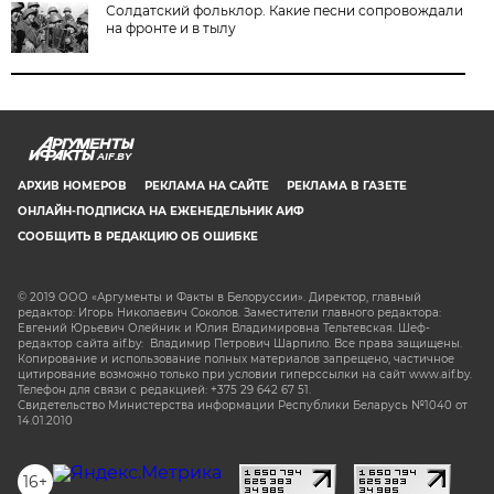
Солдатский фольклор. Какие песни сопровождали
на фронте и в тылу
AIF.BY
АРХИВ НОМЕРОВ
РЕКЛАМА НА САЙТЕ
РЕКЛАМА В ГАЗЕТЕ
ОНЛАЙН-ПОДПИСКА НА ЕЖЕНЕДЕЛЬНИК АИФ
СООБЩИТЬ В РЕДАКЦИЮ ОБ ОШИБКЕ
© 2019 ООО «Аргументы и Факты в Белоруссии». Директор, главный
редактор: Игорь Николаевич Соколов. Заместители главного редактора:
Евгений Юрьевич Олейник и Юлия Владимировна Тельтевская. Шеф-
редактор сайта aif.by: Владимир Петрович Шарпило. Все права защищены.
Копирование и использование полных материалов запрещено, частичное
цитирование возможно только при условии гиперссылки на сайт www.aif.by.
Телефон для связи с редакцией: +375 29 642 67 51.
Свидетельство Министерства информации Республики Беларусь №1040 от
14.01.2010
16+