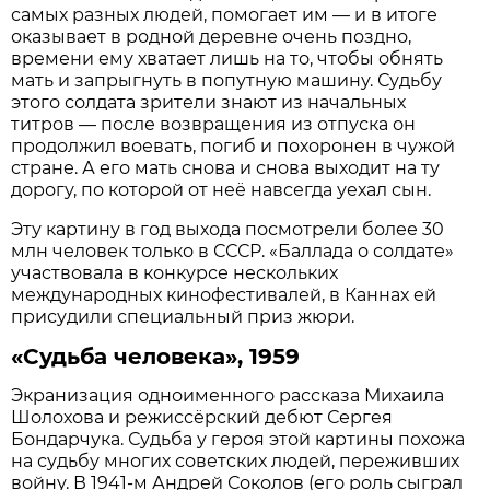
самых разных людей, помогает им — и в итоге
оказывает в родной деревне очень поздно,
времени ему хватает лишь на то, чтобы обнять
мать и запрыгнуть в попутную машину. Судьбу
этого солдата зрители знают из начальных
титров — после возвращения из отпуска он
продолжил воевать, погиб и похоронен в чужой
стране. А его мать снова и снова выходит на ту
дорогу, по которой от неё навсегда уехал сын.
Эту картину в год выхода посмотрели более 30
млн человек только в СССР. «Баллада о солдате»
участвовала в конкурсе нескольких
международных кинофестивалей, в Каннах ей
присудили специальный приз жюри.
«Судьба человека», 1959
Экранизация одноименного рассказа Михаила
Шолохова и режиссёрский дебют Сергея
Бондарчука. Судьба у героя этой картины похожа
на судьбу многих советских людей, переживших
войну. В 1941-м Андрей Соколов (его роль сыграл