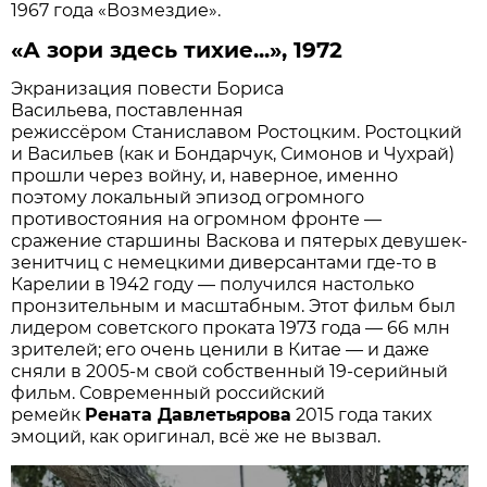
1967 года «Возмездие».
«А зори здесь тихие...», 1972
Экранизация повести Бориса
Васильева, поставленная
режиссёром Станиславом Ростоцким. Ростоцкий
и Васильев (как и Бондарчук, Симонов и Чухрай)
прошли через войну, и, наверное, именно
поэтому локальный эпизод огромного
противостояния на огромном фронте —
сражение старшины Васкова и пятерых девушек-
зенитчиц с немецкими диверсантами где-то в
Карелии в 1942 году — получился настолько
пронзительным и масштабным. Этот фильм был
лидером советского проката 1973 года — 66 млн
зрителей; его очень ценили в Китае — и даже
сняли в 2005-м свой собственный 19-серийный
фильм. Современный российский
ремейк
Рената Давлетьярова
2015 года таких
эмоций, как оригинал, всё же не вызвал.