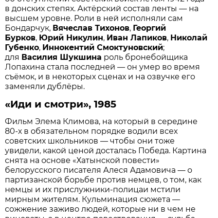
в донских степях. Актёрский состав ленты — на
высшем уровне. Роли в ней исполняли сам
Бондарчук,
Вячеслав Тихонов
,
Георгий
Бурков
,
Юрий Никулин
,
Иван Лапиков
,
Николай
Губенко
,
Иннокентий Смоктуновский
;
для
Василия Шукшина
роль бронебойщика
Лопахина стала последней — он умер во время
съёмок, и в некоторых сценах и на озвучке его
заменяли дублёры.
«Иди и смотри», 1985
Фильм Элема Климова, на который в середине
80-х в обязательном порядке водили всех
советских школьников — чтобы они тоже
увидели, какой ценой досталась Победа. Картина
снята на основе «Хатынской повести»
белорусского писателя Алеся Адамовича — о
партизанской борьбе против немцев, о том, как
немцы и их прислужники-полицаи мстили
мирным жителям. Кульминация сюжета —
сожжение заживо людей, которые ни в чем не