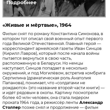
Подробнее
«Живые и мёртвые», 1964
Фильм снят по роману Константина Симонова, в
котором тот описал свой военный опыт первого
года Великой Отечественной. Главный герой —
корреспондент армейской газеты Иван Синцов
(Кирилл Лавров), который после начала войны
пытается вернуться в свою часть,
расположенную в Беларуси. Но немцы
наступают, Синцов попадает в несколько
окружений, и под Могилёвом, встретив комбрига
Серпилина (драматическая роль Анатолия
Папанова), понимает, что «солдатами не
рождаются» (это название второй части книги) —
и идёт рядовым в окопы. Картину посмотрели
более 40 млн человек, она стала лидером
проката 1964 года, а режиссёр ленты
Александр
Столпер
позже снял и продолжение — фильм