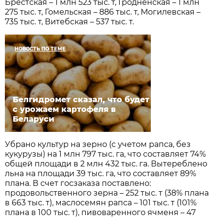
Брестская – 1 млн 523 тыс. т, Гродненская – 1 млн
275 тыс. т, Гомельская – 886 тыс. т, Могилевская –
735 тыс. т, Витебская – 537 тыс. т.
НОВОСТЬ ПО ТЕМЕ
Белгидромет сказал, что будет
с урожаем картофеля в
Беларуси
Убрано культур на зерно (с учетом рапса, без
кукурузы) на 1 млн 797 тыс. га, что составляет 74%
общей площади в 2 млн 432 тыс. га. Вытереблено
льна на площади 39 тыс. га, что составляет 89%
плана. В счет госзаказа поставлено:
продовольственного зерна – 252 тыс. т (38% плана
в 663 тыс. т), маслосемян рапса – 101 тыс. т (101%
плана в 100 тыс. т), пивоваренного ячменя – 47