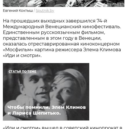
Евгений Коктыш
/
Sputnik.by
На прошедших выходных завершился 74-й
Международный Венецианский кинофестиваль.
Единственным русскоязычным фильмом,
представленным в этом году в Венеции,
оказалась отреставрированная киноконцерном
«Мосфильм» картина режиссера Элема Климова
«Иди и смотри».
СТАТЬЯ ПО ТЕМЕ
Чтобы помнили. Элем Климов
и Лариса Шепитько.
«Иди и смотри» вышел в советский кинопрокат в