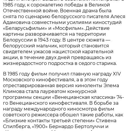
1985 году, к сорокалетию победы в Великой
Отечественной войне. Военная драма была
снята по сценарию белорусского писателя Алеся
Адамовича совместными усилиями киностудий
«Беларусьфильм» и «Мосфильм». Действие
картины разворачивается на территории
Белоруссии в 1943 году. В центре сюжета —
белорусский мальчик, который становится
свидетелем ужасов нацистской карательной
акции, в течение двух дней превращаясь из
жизнерадостного подростка в седого старика.
В 1985 году фильм получил главную награду XIV
Московского кинофестиваля, а в этом году
отреставрированная версия киноленты Элема
Климова стала лауреатом конкурсной
программы секции «Венецианская классика» 74-
го Венецианского кинофестиваля. В борьбе за
награду международного киносмотра фильм
советского режиссера обошел такие работы, как
«Близкие контакты третьей степени» Стивена
Спилберга, «1900» Бернардо Бертолуччи и