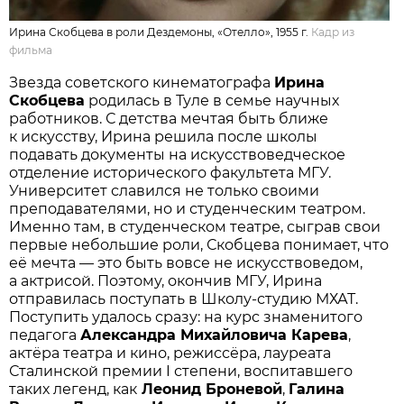
Ирина Скобцева в роли Дездемоны, «Отелло», 1955 г.
Кадр из
фильма
Звезда советского кинематографа
Ирина
Скобцева
родилась в Туле в семье научных
работников. С детства мечтая быть ближе
к искусству, Ирина решила после школы
подавать документы на искусствоведческое
отделение исторического факультета МГУ.
Университет славился не только своими
преподавателями, но и студенческим театром.
Именно там, в студенческом театре, сыграв свои
первые небольшие роли, Скобцева понимает, что
её мечта — это быть вовсе не искусствоведом,
а актрисой. Поэтому, окончив МГУ, Ирина
отправилась поступать в Школу-студию МХАТ.
Поступить удалось сразу: на курс знаменитого
педагога
Александра Михайловича Карева
,
актёра театра и кино, режиссёра, лауреата
Сталинской премии I степени, воспитавшего
таких легенд, как
Леонид Броневой
,
Галина