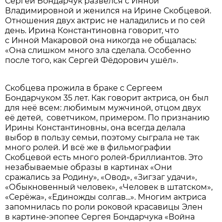
Сергей Бондарчук развёлся с Инной
Владимировной и женился на Ирине Скобцевой.
Отношения двух актрис не наладились и по сей
день. Ирина Константиновна говорит, что
с Инной Макаровой она никогда не общалась:
«Она слишком много зла сделала. Особенно
после того, как Сергей Фёдорович ушёл».
Скобцева прожила в браке с Сергеем
Бондарчуком 35 лет. Как говорит актриса, он был
для неё всем: любимым мужчиной, отцом двух
её детей, советчиком, примером. По признанию
Ирины Константиновны, она всегда делала
выбор в пользу семьи, поэтому сыграла не так
много ролей. И всё же в фильмографии
Скобцевой есть много ролей-бриллиантов. Это
незабываемые образы в картинах «Они
сражались за Родину», «Овод», «Зигзаг удачи»,
«Обыкновенный человек», «Человек в штатском»,
«Серёжа», «Единожды солгав...». Многим актриса
запомнилась по роли роковой красавицы Элен
в картине-эпопее Сергея Бондарчука «Война