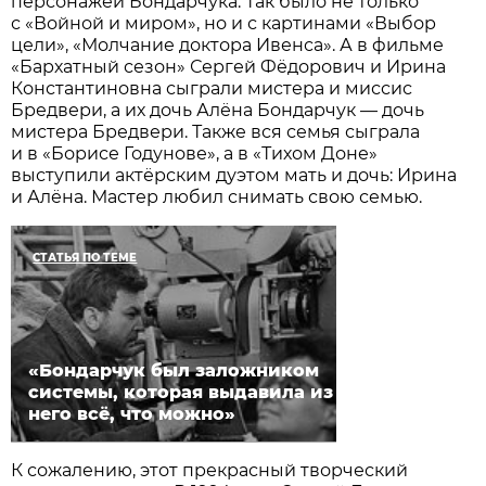
персонажей Бондарчука. Так было не только
с «Войной и миром», но и с картинами «Выбор
цели», «Молчание доктора Ивенса». А в фильме
«Бархатный сезон» Сергей Фёдорович и Ирина
Константиновна сыграли мистера и миссис
Бредвери, а их дочь Алёна Бондарчук — дочь
мистера Бредвери. Также вся семья сыграла
и в «Борисе Годунове», а в «Тихом Доне»
выступили актёрским дуэтом мать и дочь: Ирина
и Алёна. Мастер любил снимать свою семью.
СТАТЬЯ ПО ТЕМЕ
«Бондарчук был заложником
системы, которая выдавила из
него всё, что можно»
К сожалению, этот прекрасный творческий