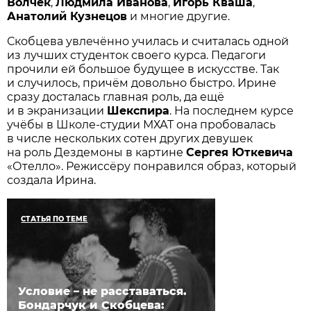
Волчек
,
Людмила Иванова
,
Игорь Кваша
,
Анатолий Кузнецов
и многие другие.
Скобцева увлечённо училась и считалась одной
из лучших студенток своего курса. Педагоги
прочили ей большое будущее в искусстве. Так
и случилось, причём довольно быстро. Ирине
сразу досталась главная роль, да ещё
и в экранизации
Шекспира
. На последнем курсе
учёбы в Школе-студии МХАТ она пробовалась
в числе нескольких сотен других девушек
на роль Дездемоны в картине
Сергея Юткевича
«Отелло». Режиссёру понравился образ, который
создала Ирина.
СТАТЬЯ ПО ТЕМЕ
Условие – не расставаться.
Бондарчук и Скобцева: