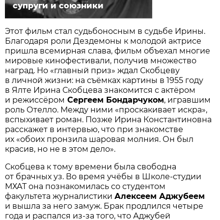
супруги и союзники
Этот фильм стал судьбоносным в судьбе Ирины.
Благодаря роли Дездемоны к молодой актрисе
пришла всемирная слава, фильм объехал многие
мировые кинофестивали, получив множество
наград. Но «главный приз» ждал Скобцеву
в личной жизни: на съёмках картины в 1955 году
в Ялте Ирина Скобцева знакомится с актёром
и режиссёром
Сергеем Бондарчуком
, игравшим
роль Отелло. Между ними «проскакивает искра»,
вспыхивает роман. Позже Ирина Константиновна
расскажет в интервью, что при знакомстве
их «обоих пронзила шаровая молния. Он был
красив, но не в этом дело».
Скобцева к тому времени была свободна
от брачных уз. Во время учёбы в Школе-студии
МХАТ она познакомилась со студентом
факультета журналистики
Алексеем Аджубеем
и вышла за него замуж. Брак продлился четыре
года и распался из-за того, что Аджубей