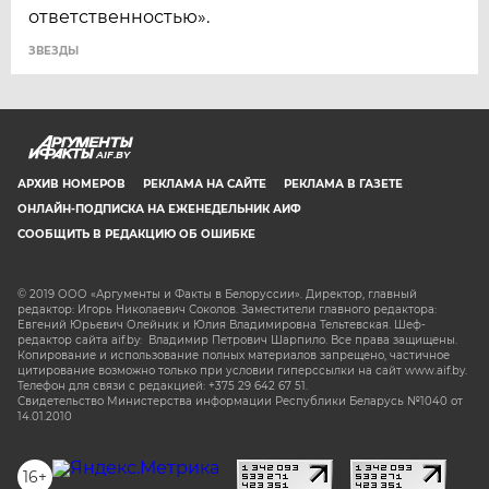
ответственностью».
ЗВЕЗДЫ
AIF.BY
АРХИВ НОМЕРОВ
РЕКЛАМА НА САЙТЕ
РЕКЛАМА В ГАЗЕТЕ
ОНЛАЙН-ПОДПИСКА НА ЕЖЕНЕДЕЛЬНИК АИФ
СООБЩИТЬ В РЕДАКЦИЮ ОБ ОШИБКЕ
© 2019 ООО «Аргументы и Факты в Белоруссии». Директор, главный
редактор: Игорь Николаевич Соколов. Заместители главного редактора:
Евгений Юрьевич Олейник и Юлия Владимировна Тельтевская. Шеф-
редактор сайта aif.by: Владимир Петрович Шарпило. Все права защищены.
Копирование и использование полных материалов запрещено, частичное
цитирование возможно только при условии гиперссылки на сайт www.aif.by.
Телефон для связи с редакцией: +375 29 642 67 51.
Свидетельство Министерства информации Республики Беларусь №1040 от
14.01.2010
16+