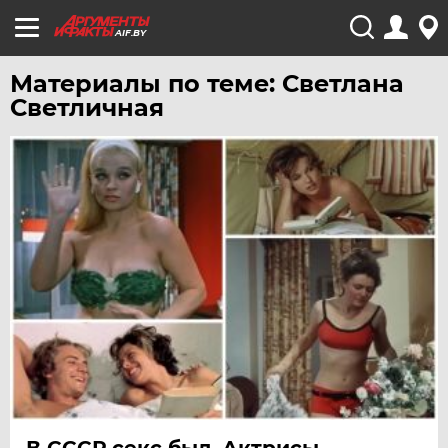
AIF.BY
Материалы по теме: Светлана
Светличная
В СССР секс был. Актрисы