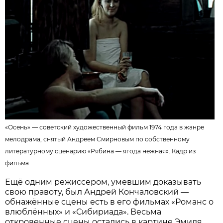
«Осень» — советский художественный фильм 1974 года в жанре
мелодрама, снятый Андреем Смирновым по собственному
литературному сценарию «Рябина — ягода нежная».
Кадр из
фильма
Ещё одним режиссером, умевшим доказывать
свою правоту, был Андрей Кончаловский —
обнажённые сцены есть в его фильмах «Романс о
влюблённых» и «Сибириада». Весьма
откровенные сцены остались в картине Эмиля