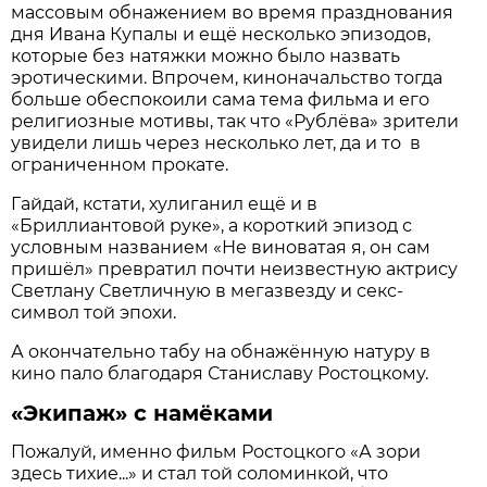
массовым обнажением во время празднования
дня Ивана Купалы и ещё несколько эпизодов,
которые без натяжки можно было назвать
эротическими. Впрочем, киноначальство тогда
больше обеспокоили сама тема фильма и его
религиозные мотивы, так что «Рублёва» зрители
увидели лишь через несколько лет, да и то в
ограниченном прокате.
Гайдай, кстати, хулиганил ещё и в
«Бриллиантовой руке», а короткий эпизод с
условным названием «Не виноватая я, он сам
пришёл» превратил почти неизвестную актрису
Светлану Светличную в мегазвезду и секс-
символ той эпохи.
А окончательно табу на обнажённую натуру в
кино пало благодаря Станиславу Ростоцкому.
«Экипаж» с намёками
Пожалуй, именно фильм Ростоцкого «А зори
здесь тихие...» и стал той соломинкой, что