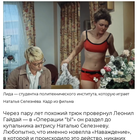
Лида — студентка политехнического института, которую играет
Наталья Селезнёва.
Кадр из фильма
Через пару лет похожий трюк провернул Леонил
Гайдай — в «Операции "Ы"» он раздел до
купальника актрису Наталью Селезневу.
Любопытно, что именно новелла «Наваждение»,
в которой и происходило это действо, никаких