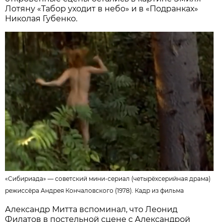
Лотяну «Табор уходит в небо» и в «Подранках»
Николая Губенко.
«Сибириада» — советский мини-сериал (четырёхсерийная драма)
режиссёра Андрея Кончаловского (1978).
Кадр из фильма
Александр Митта вспоминал, что Леонид
Филатов в постельной сцене с Александрой