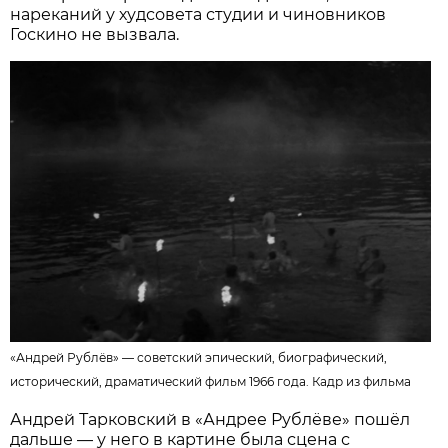
нареканий у худсовета студии и чиновников
Госкино не вызвала.
«Андрей Рублёв» — советский эпический, биографический,
исторический, драматический фильм 1966 года.
Кадр из фильма
Андрей Тарковский в «Андрее Рублёве» пошёл
дальше — у него в картине была сцена с