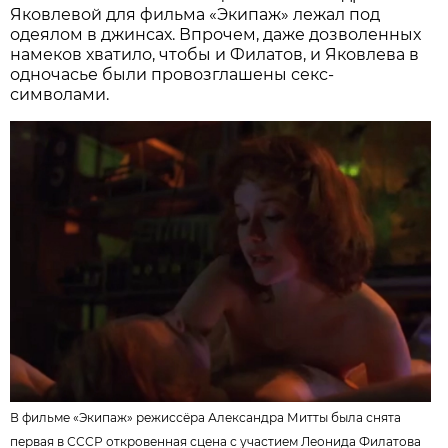
Яковлевой для фильма «Экипаж» лежал под
одеялом в джинсах. Впрочем, даже дозволенных
намеков хватило, чтобы и Филатов, и Яковлева в
одночасье были провозглашены секс-
символами.
В фильме «Экипаж» режиссёра Александра Митты была снята
первая в СССР откровенная сцена с участием Леонида Филатова