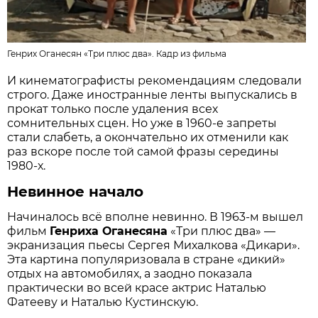
Генрих Оганесян «Три плюс два».
Кадр из фильма
И кинематографисты рекомендациям следовали
строго. Даже иностранные ленты выпускались в
прокат только после удаления всех
сомнительных сцен. Но уже в 1960-е запреты
стали слабеть, а окончательно их отменили как
раз вскоре после той самой фразы середины
1980-х.
Невинное начало
Начиналось всё вполне невинно. В 1963-м вышел
фильм
Генриха Оганесяна
«Три плюс два» —
экранизация пьесы Сергея Михалкова «Дикари».
Эта картина популяризовала в стране «дикий»
отдых на автомобилях, а заодно показала
практически во всей красе актрис Наталью
Фатееву и Наталью Кустинскую.