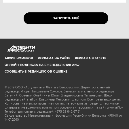
ЗАГРУЗИТЬ ЕЩЁ
AIF.BY
АРХИВ НОМЕРОВ
РЕКЛАМА НА САЙТЕ
РЕКЛАМА В ГАЗЕТЕ
ОНЛАЙН-ПОДПИСКА НА ЕЖЕНЕДЕЛЬНИК АИФ
СООБЩИТЬ В РЕДАКЦИЮ ОБ ОШИБКЕ
© 2019 ООО «Аргументы и Факты в Белоруссии». Директор, главный
редактор: Игорь Николаевич Соколов. Заместители главного редактора:
Евгений Юрьевич Олейник и Юлия Владимировна Тельтевская. Шеф-
редактор сайта aif.by: Владимир Петрович Шарпило. Все права защищены.
Копирование и использование полных материалов запрещено, частичное
цитирование возможно только при условии гиперссылки на сайт www.aif.by.
Телефон для связи с редакцией: +375 29 642 67 51.
Свидетельство Министерства информации Республики Беларусь №1040 от
14.01.2010