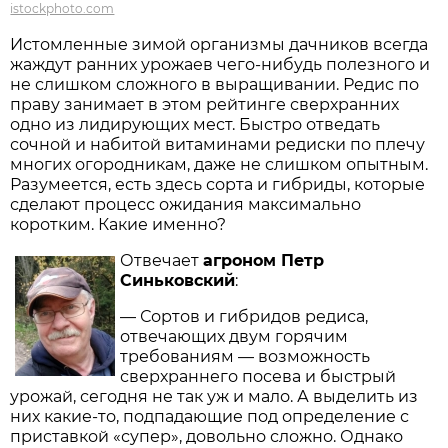
istockphoto.com
Истомленные зимой организмы дачников всегда
жаждут ранних урожаев чего-нибудь полезного и
не слишком сложного в выращивании. Редис по
праву занимает в этом рейтинге сверхранних
одно из лидирующих мест. Быстро отведать
сочной и набитой витаминами редиски по плечу
многих огородникам, даже не слишком опытным.
Разумеется, есть здесь сорта и гибриды, которые
сделают процесс ожидания максимально
коротким. Какие именно?
Отвечает
агроном Петр
Синьковский
:
— Сортов и гибридов редиса,
отвечающих двум горячим
требованиям — возможность
сверхраннего посева и быстрый
урожай, сегодня не так уж и мало. А выделить из
них какие-то, подпадающие под определение с
приставкой «супер», довольно сложно. Однако