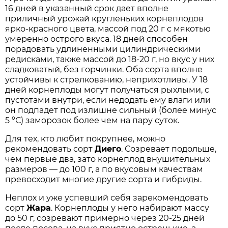
16 дней в указанный срок дает вполне
приличный урожай кругленьких корнеплодов
ярко-красного цвета, массой под 20 г с мякотью
умеренно острого вкуса. 18 дней способен
порадовать удлиненными цилиндрическими
редисками, также массой до 18-20 г, но вкус у них
сладковатый, без горчинки. Оба сорта вполне
устойчивы к стрелкованию, неприхотливы. У 18
дней корнеплоды могут получаться рыхлыми, с
пустотами внутри, если недодать ему влаги или
он подпадет под излишне сильный (более минус
5 ºС) заморозок более чем на пару суток.
Для тех, кто любит покрупнее, можно
рекомендовать сорт
Диего
. Созревает подольше,
чем первые два, зато корнеплод внушительных
размеров — до 100 г, а по вкусовым качествам
превосходит многие другие сорта и гибриды.
Неплох и уже успевший себя зарекомендовать
сорт
Жара
. Корнеплоды у него набирают массу
до 50 г, созревают примерно через 20-25 дней