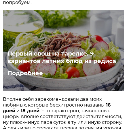
попробуем.
Первый овощ на тарелке. 9
вариантов летних блюд из редиса
Подробнее
Вполне себя зарекомендовали два моих
любимых, которые бесхитростно названы
16
дней
и
18 дней
. Что характерно, заявленные
цифры вполне соответствуют действительности,
ну плюс-минус пара суток в ту или иную сторону.
А речь идет о сроках от посева до снятия урожая.