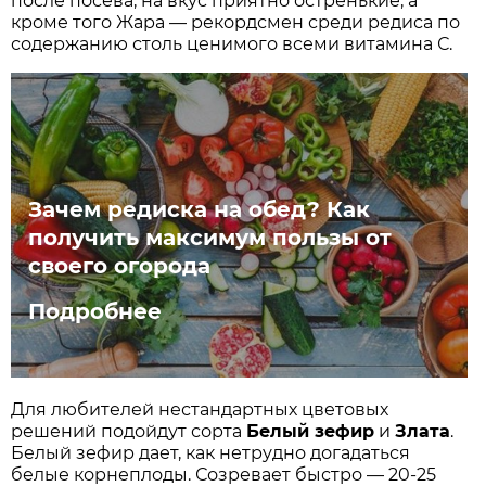
после посева, на вкус приятно остренькие, а
кроме того Жара — рекордсмен среди редиса по
содержанию столь ценимого всеми витамина С.
Зачем редиска на обед? Как
получить максимум пользы от
своего огорода
Подробнее
Для любителей нестандартных цветовых
решений подойдут сорта
Белый зефир
и
Злата
.
Белый зефир дает, как нетрудно догадаться
белые корнеплоды. Созревает быстро — 20-25