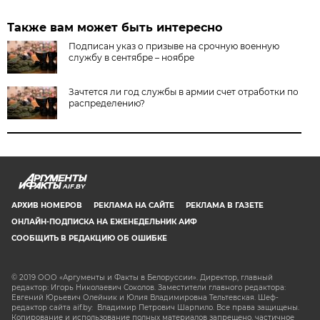
Также вам может быть интересно
Подписан указ о призыве на срочную военную
службу в сентябре – ноябре
Зачтется ли год службы в армии счет отработки по
распределению?
AIF.BY
АРХИВ НОМЕРОВ
РЕКЛАМА НА САЙТЕ
РЕКЛАМА В ГАЗЕТЕ
ОНЛАЙН-ПОДПИСКА НА ЕЖЕНЕДЕЛЬНИК АИФ
СООБЩИТЬ В РЕДАКЦИЮ ОБ ОШИБКЕ
© 2019 ООО «Аргументы и Факты в Белоруссии». Директор, главный
редактор: Игорь Николаевич Соколов. Заместители главного редактора:
Евгений Юрьевич Олейник и Юлия Владимировна Тельтевская. Шеф-
редактор сайта aif.by: Владимир Петрович Шарпило. Все права защищены.
Копирование и использование полных материалов запрещено, частичное