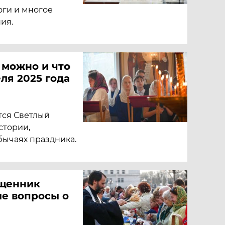
оги и многое
ия.
 можно и что
ля 2025 года
тся Светлый
стории,
бычаях праздника.
ященник
ые вопросы о