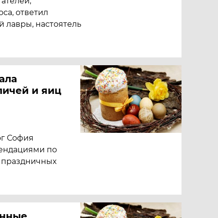
ателей,
са, ответил
 лавры, настоятель
ала
личей и яиц
ог София
ендациями по
 праздничных
енные