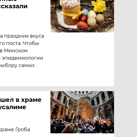
ссказали
да праздник вкуса
го поста. Чтобы
 в Минском
и эпидемиологии
выбору самых
ошел в храме
русалиме
храме Гроба