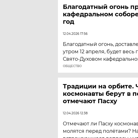
Благодатный огонь пр
кафедральном соборе
год
12.04.2026 17:56
Благодатный огонь, доставл
утром 12 апреля, будет весь 
Свято-Духовом кафедрально
ОБЩЕСТВО
Традиции на орбите. 
космонавты берут в п
отмечают Пасху
12.04.2026 12:38
Отмечают ли Пасху космона
молятся перед полётами? На