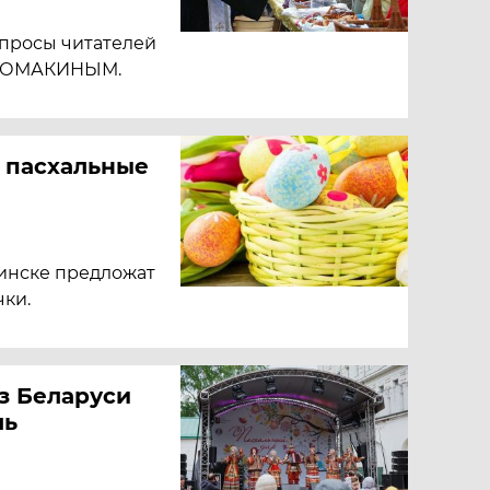
просы читателей
 ЛОМАКИНЫМ.
т пасхальные
Минске предложат
ки.
з Беларуси
ль