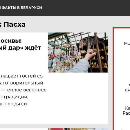
 ФАКТЫ В БЕЛАРУСИ
: Пасха
Москвы:
Мо
ый дар» ждёт
глашает гостей со
лаготворительный
 – теплое весеннее
вн
т традиции,
у о людях и
Ка
Рас