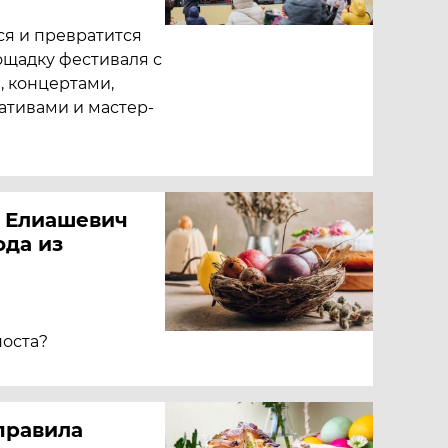
ся и превратится
щадку фестиваля с
, концертами,
тивами и мастер-
ч Елиашевич
ода из
поста?
 правила