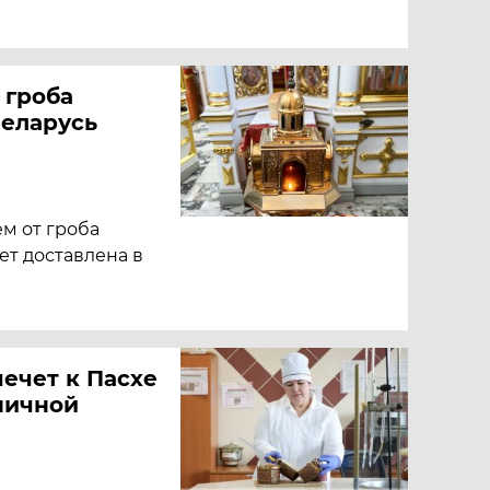
 гроба
Беларусь
м от гроба
дет доставлена в
ечет к Пасхе
ничной