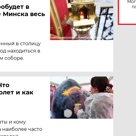
Мог
обудет в
п
 Минска весь
енный в столицу
год находиться в
м соборе.
Что
олет и как
вты и кому
 наиболее часто