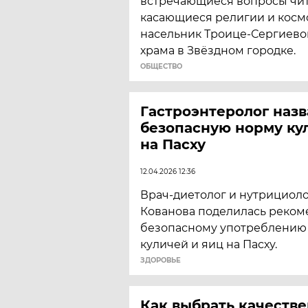
встречающиеся вопросы чит
касающиеся религии и космо
насельник Троице-Сергиевой
храма в Звёздном городке.
ОБЩЕСТВО
Гастроэнтеролог назв
безопасную норму ку
на Пасху
12.04.2026 12:36
Врач-диетолог и нутрициол
Кованова поделилась реком
безопасному употреблению
куличей и яиц на Пасху.
ЗДОРОВЬЕ
Как выбрать качеств