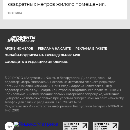
квадратных метров жилого помещения.
ТЕХНИКА
AIF.BY
АРХИВ НОМЕРОВ
РЕКЛАМА НА САЙТЕ
РЕКЛАМА В ГАЗЕТЕ
ОНЛАЙН-ПОДПИСКА НА ЕЖЕНЕДЕЛЬНИК АИФ
СООБЩИТЬ В РЕДАКЦИЮ ОБ ОШИБКЕ
© 2019 ООО «Аргументы и Факты в Белоруссии». Директор, главный
редактор: Игорь Николаевич Соколов. Заместители главного редактора:
Евгений Юрьевич Олейник и Юлия Владимировна Тельтевская. Шеф-
редактор сайта aif.by: Владимир Петрович Шарпило. Все права защищены.
Копирование и использование полных материалов запрещено, частичное
цитирование возможно только при условии гиперссылки на сайт www.aif.by.
Телефон для связи с редакцией: +375 29 642 67 51.
Свидетельство Министерства информации Республики Беларусь №1040 от
14.01.2010
16+