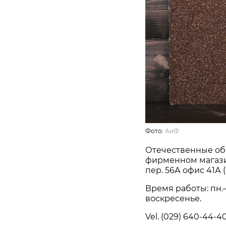
Фото:
АиФ
Отечественные об
фирменном магазин
пер. 56А офис 41А 
Время работы: пн.— 
воскресенье.
Vel. (029) 640-44-40