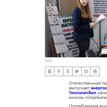
АиФ
Отечественный про
выпускает
энерго
ТеплопитБел
, кач
многие потребите
Потребляемая мощ