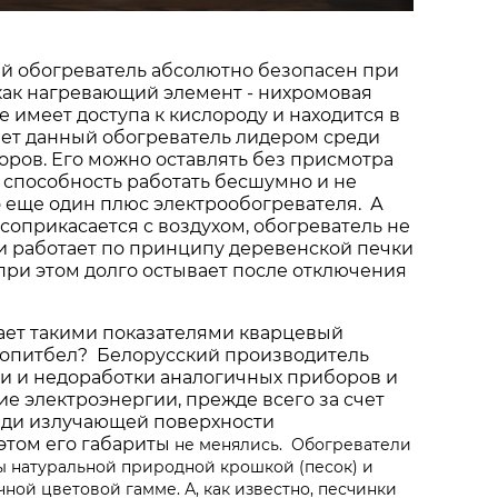
й обогреватель абсолютно безопасен при
 как нагревающий элемент - нихромовая
е имеет доступа к кислороду и находится в
ает данный обогреватель лидером среди
ров. Его можно оставлять без присмотра
А способность работать бесшумно и не
о еще один плюс электрообогревателя. А
 соприкасается с воздухом, обогреватель не
и работает по принципу деревенской печки
 при этом долго остывает после отключения
дает такими показателями кварцевый
лопитбел? Белорусский производитель
ки и недоработки аналогичных приборов и
е электроэнергии, прежде всего за счет
ди излучающей поверхности
этом его габариты
не менялись
. Обогреватели
 натуральной природной крошкой (песок) и
ной цветовой гамме. А, как известно, песчинки