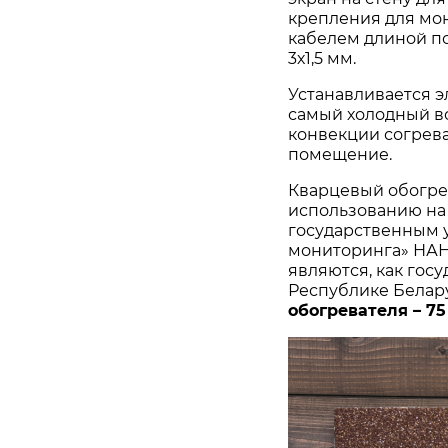
крепления для мон
кабелем длиной по
3х1,5 мм.
Устанавливается эл
самый холодный во
конвекции согрев
помещение.
Кварцевый обогре
использованию на
государственным 
мониторинга» НАН
являются, как гос
Республике Белар
обогревателя – 75