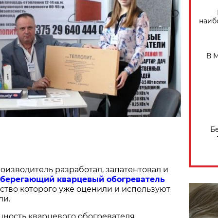
наиб
В 
Б
изводитель разработал, запатентовал и
сберегающий кварцевый обогреватель
ество которого уже оценили и используют
ли.
ность кварцевого обогревателя