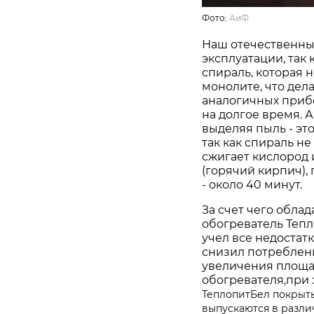
Фото:
АиФ
Наш отечественны
эксплуатации, так
спираль, которая н
монолите, что дел
аналогичных прибо
на долгое время. 
выделяя пыль - эт
так как спираль не
сжигает кислород 
(горячий кирпич),
- около 40 минут.
За счет чего обла
обогреватель Теп
учел все недостат
снизил потреблени
увеличения площа
обогревателя,при 
ТеплопитБел покрыты
выпускаются в различ