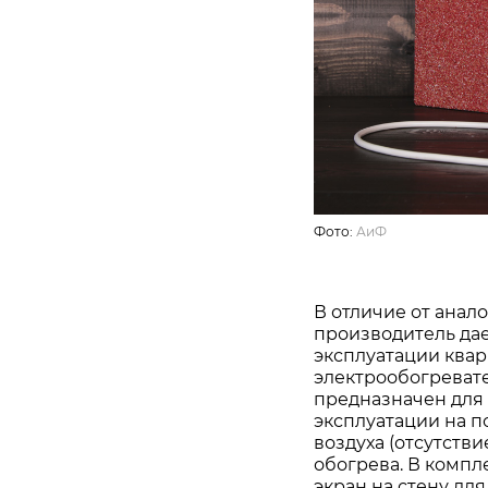
Фото:
АиФ
В отличие от анал
производитель да
эксплуатации квар
электрообогревателя
предназначен для 
эксплуатации на п
воздуха (отсутстви
обогрева. В компл
экран на стену дл