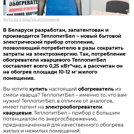
Фото из открытых источников
В Беларуси разработан, запатентован и
производится
ТеплопитБел – новый бытовой
электрический прибор отопл
е
ния,
позволяющий потребителю в разы сократить
затраты на электроэнергию. Так, потребление
обогревателя кварцевого ТеплопитБел
составляет всего 0,25 кВт*час, а рассчитан он
на обогрев площади 10-12 м
жилого
2
помещения.
Вы хотите
купить
настоящий
обогреватель
из
смеси кварца? ТеплопитБел – именно то, что вам
нужно! ТеплопитБел, в отличие от аналогов,
имеет патент на
электрообогреватели
кварцевые
. ТеплопитБел – прибор с большим
потенциалом по энергосбережению,
предназначенный для качественного обогрева
жилых и нежилых помещений,