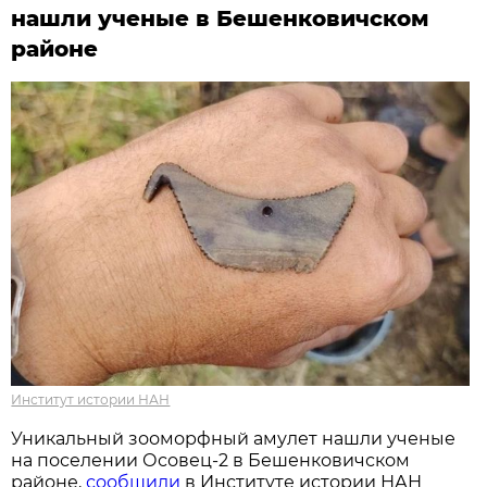
нашли ученые в Бешенковичском
районе
Институт истории НАН
Уникальный зооморфный амулет нашли ученые
на поселении Осовец-2 в Бешенковичском
районе,
сообщили
в Институте истории НАН