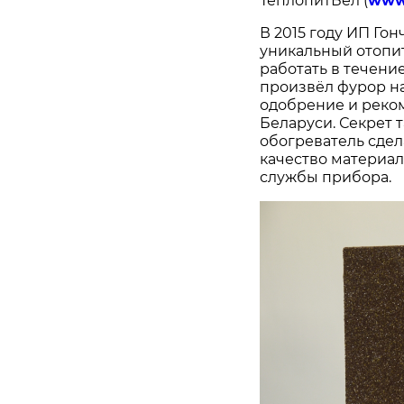
ТеплопитБел (
www
В 2015 году ИП Гон
уникальный отопи
работать в течени
произвёл фурор н
одобрение и реко
Беларуси. Секрет 
обогреватель сдел
качество материа
службы прибора.