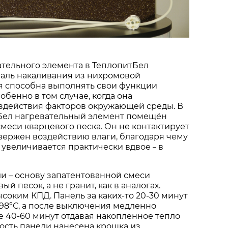
ательного элемента в ТеплопитБел
раль накаливания из нихромовой
я способна выполнять свои функции
обенно в том случае, когда она
оздействия факторов окружающей среды. В
тБел нагревательный элемент помещён
смеси кварцевого песка. Он не контактирует
двержен воздействию влаги, благодаря чему
 увеличивается практически вдвое
в
–
ли – основу запатентованной смеси
ый песок, а не гранит, как в аналогах.
ысоким КПД. Панель за каких-то 20-30 минут
-98°С, а после выключения медленно
ие 40-60 минут отдавая накопленное тепло
ность панели нанесена крошка из