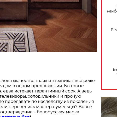
наиб
В 
Б
слова «качественная» и «техника» всё реже
рядом в одном предложении. Бытовые
 едва истекает гарантийный срок. А ведь
 телевизоры, холодильники и прочую
о передавать по наследству из поколения
жели перевелись мастера-умельцы? Вовсе
 подтверждение – белорусская марка