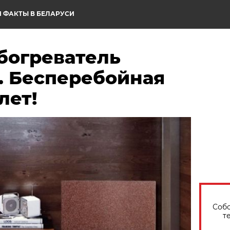
 ФАКТЫ В БЕЛАРУСИ
богреватель
. Бесперебойная
лет!
Собо
т