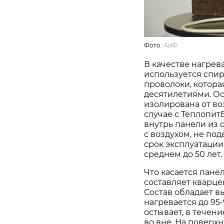
Фото:
АиФ
В качестве нагрев
используется спи
проволоки, котора
десятилетиями. Ос
изолирована от в
случае с Теплопи
внутрь панели из 
с воздухом, не по
срок эксплуатации
среднем до 50 лет.
Что касается пане
составляет кварцев
Состав обладает в
нагревается до 95
остывает, в течен
во вне. На поверх