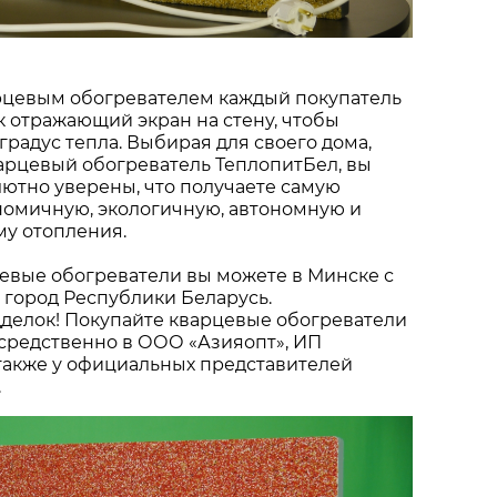
арцевым обогревателем каждый покупатель
к отражающий экран на стену, чтобы
градус тепла. Выбирая для своего дома,
арцевый обогреватель ТеплопитБел, вы
ютно уверены, что получаете самую
номичную, экологичную, автономную и
му отопления.
евые обогреватели вы можете в Минске с
 город Республики Беларусь.
делок! Покупайте кварцевые обогреватели
средственно в ООО «Азияопт», ИП
а также у официальных представителей
.