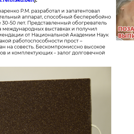
.теплэко.бел
).
чаренко Р.М. разработал и запатентовал
тельный аппарат, способный бесперебойно
е 30-50 лет. Представленный обогреватель
а международных выставках и получил
мендации от Национальной Академии Наук
такой работоспособности прост –
ан на совесть. Бескомпромиссно высокое
лов и комплектующих
залог долговечной
–