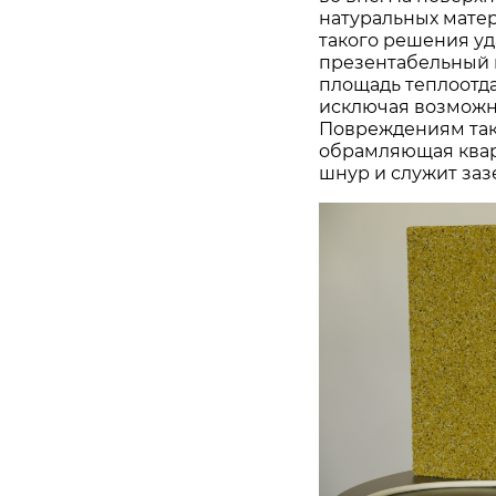
натуральных матер
такого решения уд
презентабельный в
площадь теплоотда
исключая возможн
Повреждениям так
обрамляющая квар
шнур и служит за