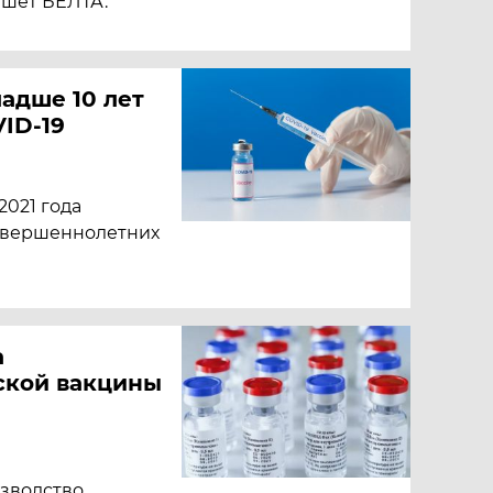
ишет БЕЛТА.
адше 10 лет
ID-19
2021 года
овершеннолетних
а
ской вакцины
изводство