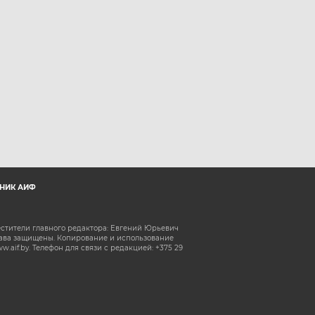
НИК АИФ
естители главного редактора: Евгений Юрьевич
рава защищены. Копирование и использование
aif.by. Телефон для связи с редакцией: +375 29