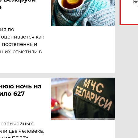
Б
о
ия по
 оценивается как
я постепенный
ших, отметили в
днюю ночь на
пило 627
резвычайных
ли два человека,