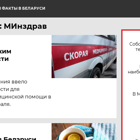
 ФАКТЫ В БЕЛАРУСИ
: МИнздрав
Собо
т
жим
сти
наиб
ния ввело
сти для
В 
ицинской помощи в
аля.
в Беларуси