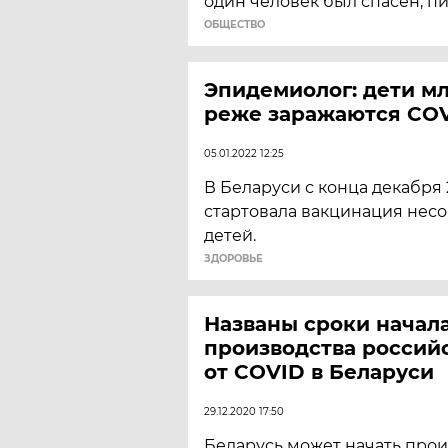
один человек был спасен, п
ОБЩЕСТВО
Эпидемиолог: дети мл
реже заражаются COV
05.01.2022 12:25
В Беларуси с конца декабря 
стартовала вакцинация нес
детей.
ЗДОРОВЬЕ
Названы сроки начал
производства россий
от COVID в Беларуси
29.12.2020 17:50
Беларусь может начать про