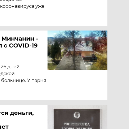
 коронавируса уже
. Минчанин -
л с COVID-19
 26 дней
одской
больнице. У парня
тся деньги,
чет