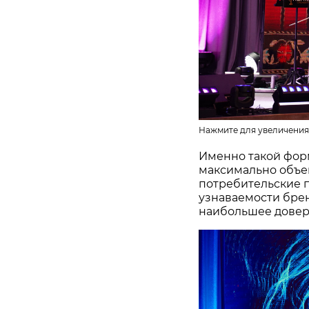
Нажмите для увеличения
Именно такой фор
максимально объе
потребительские 
узнаваемости бре
наибольшее довер