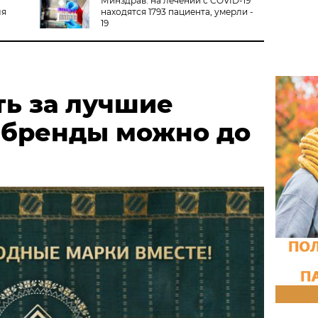
Минздрав: на лечении с COVID-19
ля
находятся 1793 пациента, умерли -
19
ть за лучшие
 бренды можно до