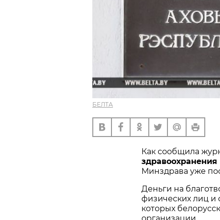
БЕЛТА
Как сообщила жур
здравоохранения 
Минздрава уже пост
Деньги на благотв
физических лиц и 
которых белорусс
организации.