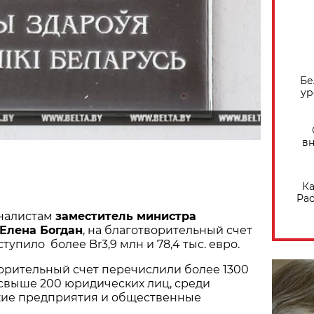
Бе
ур
вн
Ка
Рас
налистам
заместитель министра
Елена Богдан
, на благотворительный счет
упило более Br3,9 млн и 78,4 тыс. евро.
орительный счет перечислили более 1300
свыше 200 юридических лиц, среди
кие предприятия и общественные