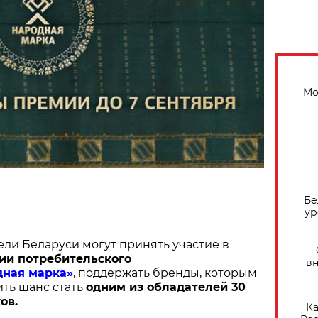
Мо
Бе
ур
ели Беларуси могут принять участие в
ии потребительского
вн
дная марка»
, поддержать бренды, которым
ить шанс стать
одним из обладателей 30
ов.
Ка