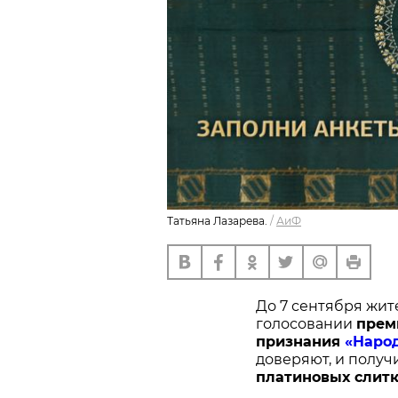
Татьяна Лазарева.
/
АиФ
До 7 сентября жит
голосовании
п
рем
признания
«Наро
доверяют, и получ
платиновых слитк