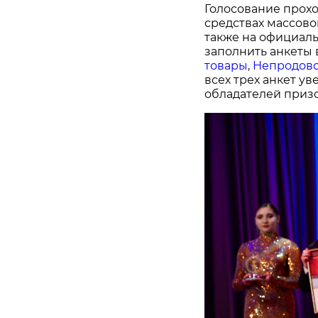
Голосование прохо
средствах массово
также на официал
заполнить анкеты 
товары
,
Непродово
всех трех анкет у
обладателей призо