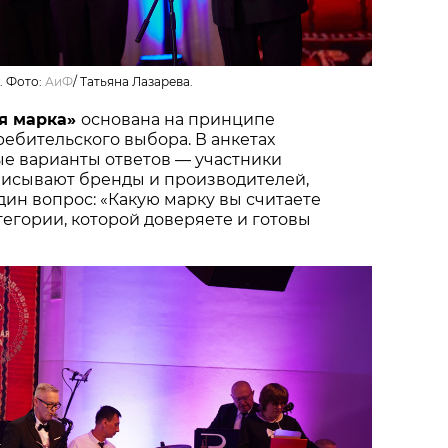
. Фото:
АиФ
/
Татьяна Лазарева.
я марка»
основана на принципе
ебительского выбора. В анкетах
ые варианты ответов — участники
писывают бренды и производителей,
один вопрос: «Какую марку вы считаете
тегории, которой доверяете и готовы