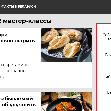
 ФАКТЫ В БЕЛАРУСИ
: мастер-классы
ара
Собо
т
ильно жарить
В 
секретами, как
она сохранила
ть.
наиб
Б
езабываемый
соб улучшить