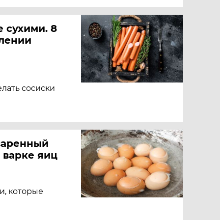
 сухими. 8
лении
елать сосиски
варенный
 варке яиц
и, которые