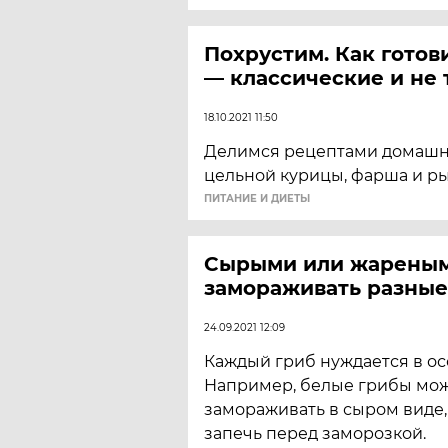
Похрустим. Как готов
— классические и не 
18.10.2021 11:50
Делимся рецептами домашни
цельной курицы, фарша и р
ПИТАНИЕ И ДИЕТЫ
Сырыми или жареным
замораживать разные
24.09.2021 12:09
Каждый гриб нуждается в ос
Например, белые грибы мо
замораживать в сыром виде,
запечь перед заморозкой.