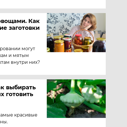
овощами. Как
ие заготовки
ровании могут
кам и мятым
там внутри них?
ак выбирать
их готовить
 самые красивые
ны.