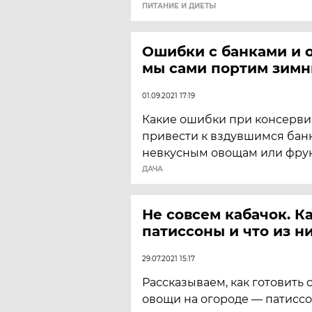
ПИТАНИЕ И ДИЕТЫ
Ошибки с банками и 
мы сами портим зимн
01.09.2021 17:19
Какие ошибки при консерви
привести к вздувшимся бан
невкусным овощам или фрук
ДАЧА
Не совсем кабачок. К
патиссоны и что из н
29.07.2021 15:17
Рассказываем, как готовить
овощи на огороде — патиссо