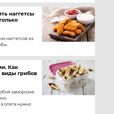
ить наггетсы
только
х наггетсов из
ыбы.
и. Как
 виды грибов
обой заморозке.
жно
 а опята нужно