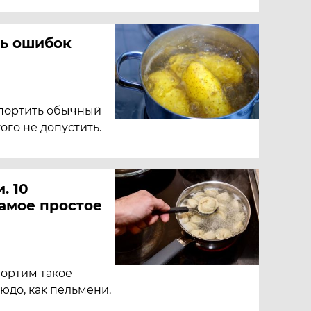
ть ошибок
спортить обычный
ого не допустить.
. 10
самое простое
портим такое
юдо, как пельмени.