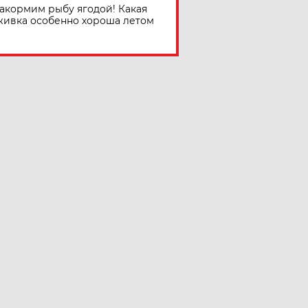
акормим рыбу ягодой! Какая
живка особенно хороша летом