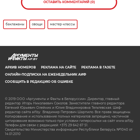
ОСТАВИТЬ КОММЕНТАРИЙ (0)
баклажаны
овощи
мастер-классы
AIF.BY
АРХИВ НОМЕРОВ
РЕКЛАМА НА САЙТЕ
РЕКЛАМА В ГАЗЕТЕ
ОНЛАЙН-ПОДПИСКА НА ЕЖЕНЕДЕЛЬНИК АИФ
СООБЩИТЬ В РЕДАКЦИЮ ОБ ОШИБКЕ
© 2019 ООО «Аргументы и Факты в Белоруссии». Директор, главный
редактор: Игорь Николаевич Соколов. Заместители главного редактора:
Евгений Юрьевич Олейник и Юлия Владимировна Тельтевская. Шеф-
редактор сайта aif.by: Владимир Петрович Шарпило. Все права защищены.
Копирование и использование полных материалов запрещено, частичное
цитирование возможно только при условии гиперссылки на сайт www.aif.by.
Телефон для связи с редакцией: +375 29 642 67 51.
Свидетельство Министерства информации Республики Беларусь №1040 от
14.01.2010