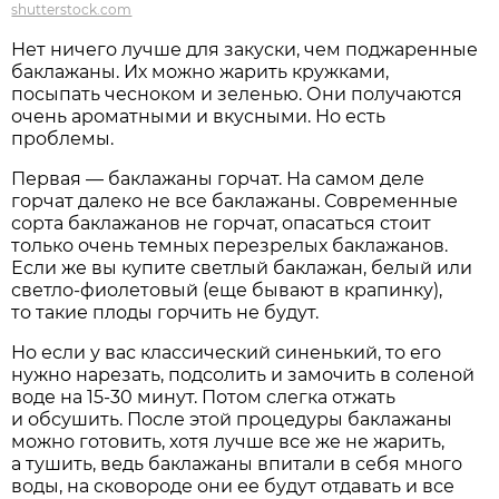
shutterstock.com
Нет ничего лучше для закуски, чем поджаренные
баклажаны. Их можно жарить кружками,
посыпать чесноком и зеленью. Они получаются
очень ароматными и вкусными. Но есть
проблемы.
Первая — баклажаны горчат. На самом деле
горчат далеко не все баклажаны. Современные
сорта баклажанов не горчат, опасаться стоит
только очень темных перезрелых баклажанов.
Если же вы купите светлый баклажан, белый или
светло-фиолетовый (еще бывают в крапинку),
то такие плоды горчить не будут.
Но если у вас классический синенький, то его
нужно нарезать, подсолить и замочить в соленой
воде на 15-30 минут. Потом слегка отжать
и обсушить. После этой процедуры баклажаны
можно готовить, хотя лучше все же не жарить,
а тушить, ведь баклажаны впитали в себя много
воды, на сковороде они ее будут отдавать и все