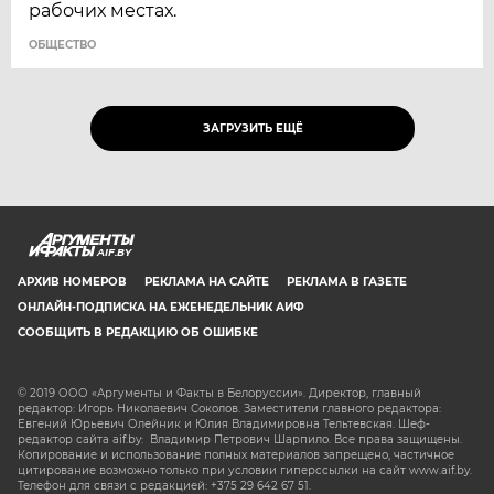
рабочих местах.
ОБЩЕСТВО
ЗАГРУЗИТЬ ЕЩЁ
AIF.BY
АРХИВ НОМЕРОВ
РЕКЛАМА НА САЙТЕ
РЕКЛАМА В ГАЗЕТЕ
ОНЛАЙН-ПОДПИСКА НА ЕЖЕНЕДЕЛЬНИК АИФ
СООБЩИТЬ В РЕДАКЦИЮ ОБ ОШИБКЕ
© 2019 ООО «Аргументы и Факты в Белоруссии». Директор, главный
редактор: Игорь Николаевич Соколов. Заместители главного редактора:
Евгений Юрьевич Олейник и Юлия Владимировна Тельтевская. Шеф-
редактор сайта aif.by: Владимир Петрович Шарпило. Все права защищены.
Копирование и использование полных материалов запрещено, частичное
цитирование возможно только при условии гиперссылки на сайт www.aif.by.
Телефон для связи с редакцией: +375 29 642 67 51.