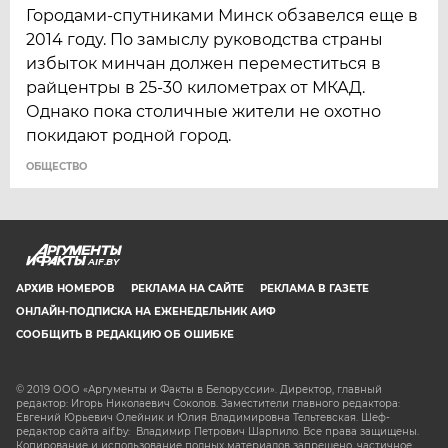
Городами-спутниками Минск обзавелся еще в
2014 году. По замыслу руководства страны
избыток минчан должен переместиться в
райцентры в 25-30 километрах от МКАД.
Однако пока столичные жители не охотно
покидают родной город.
ОБЩЕСТВО
AIF.BY
АРХИВ НОМЕРОВ
РЕКЛАМА НА САЙТЕ
РЕКЛАМА В ГАЗЕТЕ
ОНЛАЙН-ПОДПИСКА НА ЕЖЕНЕДЕЛЬНИК АИФ
СООБЩИТЬ В РЕДАКЦИЮ ОБ ОШИБКЕ
© 2019 ООО «Аргументы и Факты в Белоруссии». Директор, главный
редактор: Игорь Николаевич Соколов. Заместители главного редактора:
Евгений Юрьевич Олейник и Юлия Владимировна Тельтевская. Шеф-
редактор сайта aif.by: Владимир Петрович Шарпило. Все права защищены.
Копирование и использование полных материалов запрещено, частичное