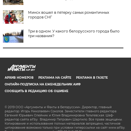
Минск вошел в пятерку самых романтичных
городов СНГ
Три в одном. У какого белорусского города было
три названия?
AIF.BY
АРХИВ НОМЕРОВ
РЕКЛАМА НА САЙТЕ
РЕКЛАМА В ГАЗЕТЕ
ОНЛАЙН-ПОДПИСКА НА ЕЖЕНЕДЕЛЬНИК АИФ
СООБЩИТЬ В РЕДАКЦИЮ ОБ ОШИБКЕ
© 2019 ООО «Аргументы и Факты в Белоруссии». Директор, главный
редактор: Игорь Николаевич Соколов. Заместители главного редактора:
Евгений Юрьевич Олейник и Юлия Владимировна Тельтевская. Шеф-
редактор сайта aif.by: Владимир Петрович Шарпило. Все права защищены.
Копирование и использование полных материалов запрещено, частичное
цитирование возможно только при условии гиперссылки на сайт www.aif.by.