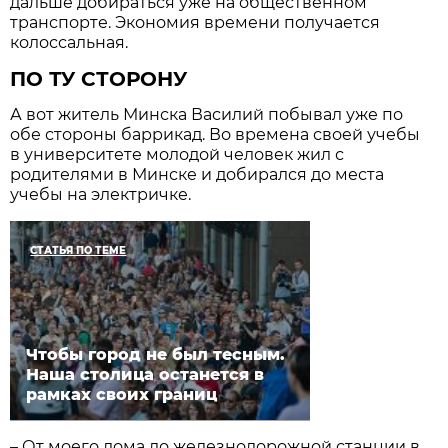
дальше добираться уже на общественном
транспорте. Экономия времени получается
колоссальная.
ПО ТУ СТОРОНУ
А вот житель Минска Василий побывал уже по
обе стороны баррикад. Во времена своей учебы
в университете молодой человек жил с
родителями в Минске и добирался до места
учебы на электричке.
СТАТЬЯ ПО ТЕМЕ
Чтобы город не был тесным.
Наша столица останется в
рамках своих границ
– От моего дома до железнодорожной станции в