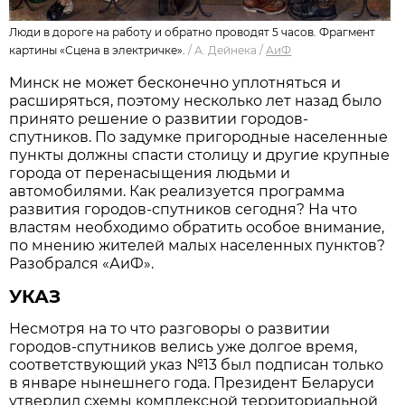
Люди в дороге на работу и обратно проводят 5 часов. Фрагмент
картины «Сцена в электричке».
/
А. Дейнека
/
АиФ
Минск не может бесконечно уплотняться и
расширяться, поэтому несколько лет назад было
принято решение о развитии городов-
спутников. По задумке пригородные населенные
пункты должны спасти столицу и другие крупные
города от перенасыщения людьми и
автомобилями. Как реализуется программа
развития городов-спутников сегодня? На что
властям необходимо обратить особое внимание,
по мнению жителей малых населенных пунктов?
Разобрался «АиФ».
УКАЗ
Несмотря на то что разговоры о развитии
городов-спутников велись уже долгое время,
соответствующий указ №13 был подписан только
в январе нынешнего года. Президент Беларуси
утвердил схемы комплексной территориальной