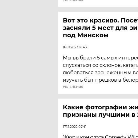
УВЛЕЧЕНИЯ
Вот это красиво. Пос
засняли 5 мест для з
под Минском
16.01.2023 18:43
Мы выбрали 5 самых интере
спускаться со склонов, катат
любоваться заснеженным в
изучать быт предков в бело
УВЛЕЧЕНИЯ
Какие фотографии ж
признаны лучшими в 
17.12.2022 07:41
Жюри конкурса Comedy Wildl