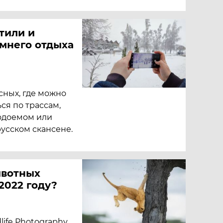
етили и
имнего отдыха
сных, где можно
ься по трассам,
одоемом или
русском скансене.
ивотных
2022 году?
ife Photography