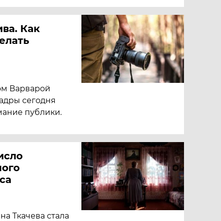
ва. Как
делать
ом Варварой
кадры сегодня
мание публики.
исло
ного
са
на Ткачева стала