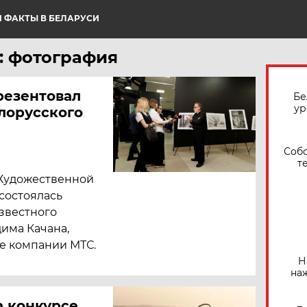
 ФАКТЫ В БЕЛАРУСИ
: фотография
резентовал
Бе
ур
лорусского
Собо
т
 Художественной
состоялась
звестного
има Качана,
е компании МТС.
Н
на
 конкурсе,