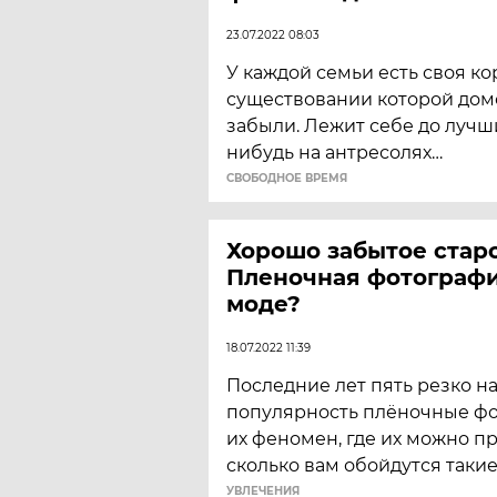
23.07.2022 08:03
У каждой семьи есть своя ко
существовании которой дом
забыли. Лежит себе до лучш
нибудь на антресолях…
CВОБОДНОЕ ВРЕМЯ
Хорошо забытое старо
Пленочная фотографи
моде?
18.07.2022 11:39
Последние лет пять резко н
популярность плёночные фо
их феномен, где их можно п
сколько вам обойдутся таки
УВЛЕЧЕНИЯ