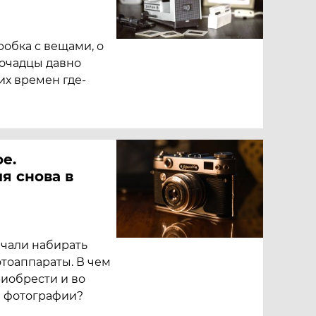
робка с вещами, о
очадцы давно
их времен где-
е.
я снова в
ачали набирать
тоаппараты. В чем
риобрести и во
е фотографии?