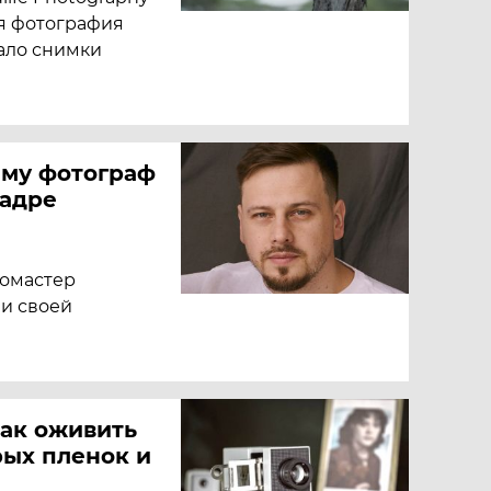
я фотография
ало снимки
ему фотограф
кадре
томастер
ми своей
Как оживить
рых пленок и