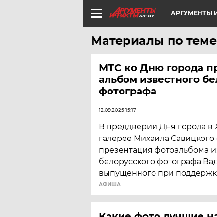
АРГУМЕНТЫ И
AIF.BY
Материалы по теме
МТС ко Дню города п
альбом известного бе
фотографа
12.09.2025 15:17
​В преддверии Дня города в
галерее Михаила Савицкого 
презентация фотоальбома и
белорусского фотографа Вад
выпущенного при поддержк
АФИША
Какие фото лучшие на