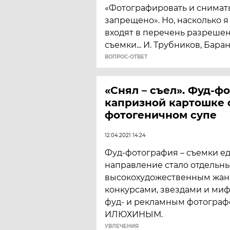
«Фотографировать и снимат
запрещено». Но, насколько 
входят в перечень разрешен
съемки... И. Трубников, Бар
ВОПРОС-ОТВЕТ
«Снял – съел». Фуд-фо
капризной картошке 
фотогеничном супе
12.04.2021 14:24
​Фуд-фотография – съемки ед
направление стало отдельн
высокохудожественным жан
конкурсами, звездами и миф
фуд- и рекламным фотогра
ИЛЮХИНЫМ.
УВЛЕЧЕНИЯ