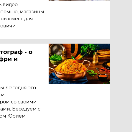
ь видео
я помню, магазины
ных мест для
ановичи
тограф - о
фри и
ы. Сегодня это
ым
ром со своими
ами. Беседуем с
фом Юрием