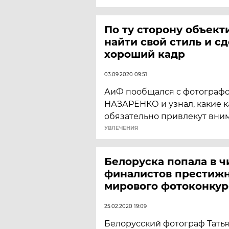
По ту сторону объекти
найти свой стиль и с
хороший кадр
03.09.2020 09:51
АиФ пообщался с фотограф
НАЗАРЕНКО и узнал, какие 
обязательно привлекут вни
УВЛЕЧЕНИЯ
Белоруска попала в ч
финалистов престиж
мирового фотоконкур
25.02.2020 19:09
Белорусский фотограф Татья