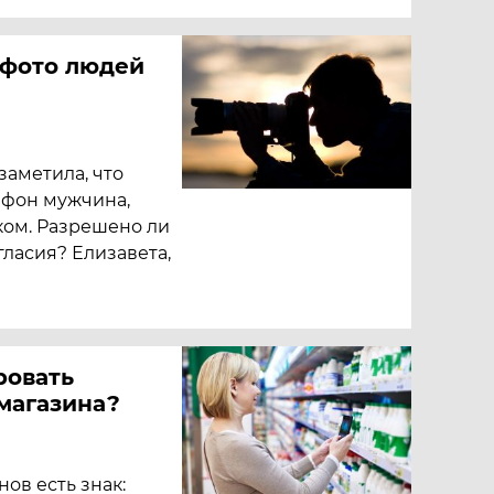
 фото людей
заметила, что
ефон мужчина,
ком. Разрешено ли
гласия? Елизавета,
ровать
магазина?
ов есть знак: