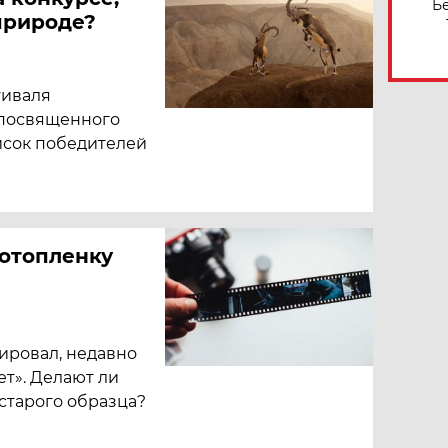
Б
природе?
тиваля
 посвященного
исок победителей
отопленку
ировал, недавно
ет». Делают ли
старого образца?