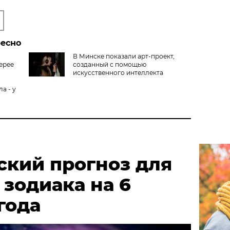
ресно
В Минске показали арт-проект,
ерее
созданный с помощью
искусственного интеллекта
а - у
ский прогноз для
 зодиака на 6
года