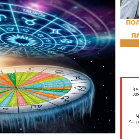
Пра
за
​
Астр