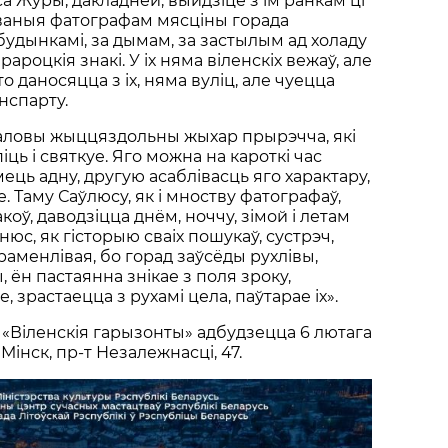
а Журы, дакладней, выйдзіце з ім ранкам ці
ваныя фатографам мясціны горада
а будынкамі, за дымам, за застылым ад холаду
ароцкія знакі. У іх няма віленскіх вежаў, але
то даносяцца з іх, няма вуліц, але чуецца
нспарту.
галовы жыццяздольны жыхар прырэчча, які
іць і святкуе. Яго можна на кароткі час
ць адну, другую асаблівасць яго характару,
е. Таму Саўлюсу, як і мноству фатографаў,
коў, даводзіцца днём, ноччу, зімой і летам
нюс, як гісторыю сваіх пошукаў, сустрэч,
аменлівая, бо горад заўсёды рухлівы,
 ён пастаянна знікае з поля зроку,
, зрастаецца з рухамі цела, паўтарае іх».
«Віленскія гарызонты» адбудзецца 6 лютага
. Мінск, пр-т Незалежнасцi, 47.