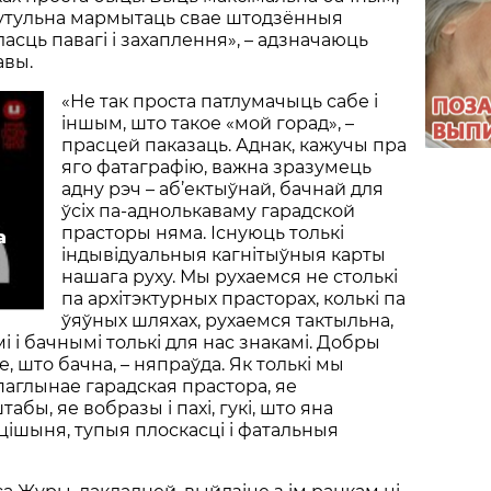
 утульна мармытаць свае штодзённыя
ласць павагі і захаплення», – адзначаюць
авы.
«Не так проста патлумачыць сабе і
іншым, што такое «мой горад», –
прасцей паказаць. Аднак, кажучы пра
яго фатаграфію, важна зразумець
адну рэч – аб’ектыўнай, бачнай для
ўсіх па-аднолькаваму гарадской
прасторы няма. Існуюць толькі
а
індывідуальныя кагнітыўныя карты
нашага руху. Мы рухаемся не столькі
па архітэктурных прасторах, колькі па
ўяўных шляхах, рухаемся тактыльна,
 і бачнымі толькі для нас знакамі. Добры
е, што бачна, – няпраўда. Як толькі мы
паглынае гарадская прастора, яе
абы, яе вобразы і пахі, гукі, што яна
 цішыня, тупыя плоскасці і фатальныя