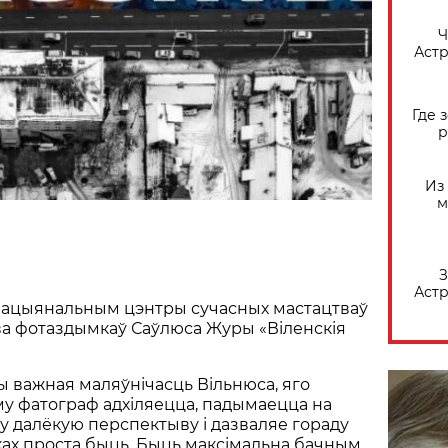
​
Астр
Где 
р
Из
м
З
Астр
ў Нацыянальным цэнтры сучасных мастацтваў
а фотаздымкаў Саўлюса Журы «Віленскія
 важная маляўнічасць Вільнюса, яго
му фатограф адхіляецца, падымаецца на
 у далёкую перспектыву і дазваляе гораду
ках проста быць. Быць максімальна бачным,