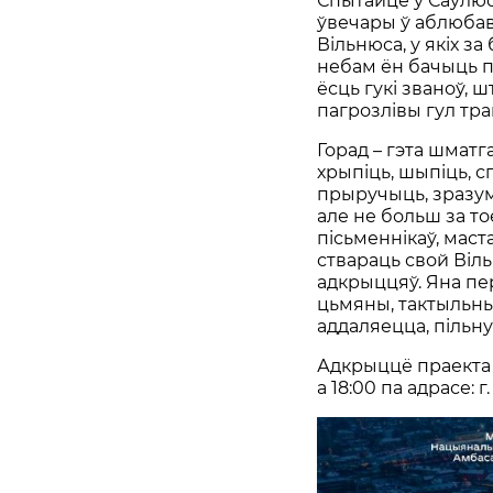
Спытайце ў Саўлюс
ўвечары ў аблюба
Вільнюса, у якіх з
небам ён бачыць пр
ёсць гукі званоў, ш
пагрозлівы гул тра
Горад – гэта шмат
хрыпіць, шыпіць, сп
прыручыць, зразуме
але не больш за то
пісьменнікаў, маста
ствараць свой Віль
адкрыццяў. Яна пер
цьмяны, тактыльны,
аддаляецца, пільнуе
Адкрыццё праекта 
а 18:00 па адрасе: г