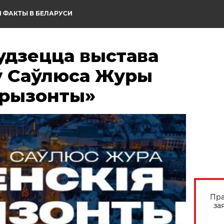
 ФАКТЫ В БЕЛАРУСИ
удзецца выстава
 Саўлюса Журы
арызонты»
Пра
за