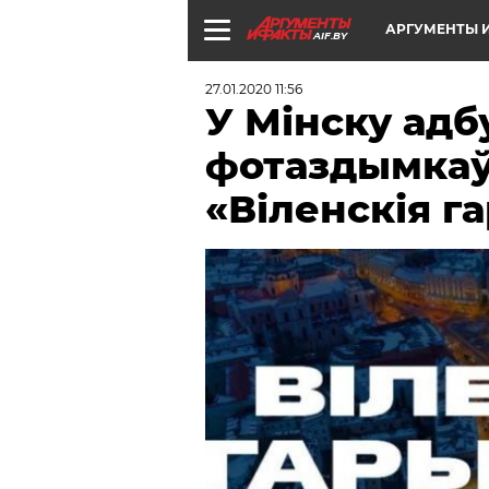
АРГУМЕНТЫ И
AIF.BY
27.01.2020 11:56
У Мінску адб
фотаздымкаў
«Віленскія г