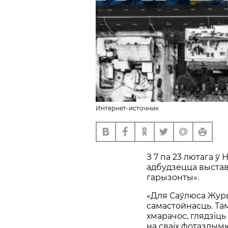
Интернет-источник
З 7 па 23 лютага 
адбудзецца выстав
гарызонты».
«Для Саўлюса Журы
самастойнасць. Та
хмарачос, глядзіць
на сваіх фотаздым