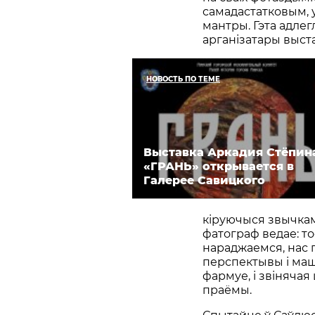
самадастатковым,
мантры. Гэта адлег
арганізатары выст
НОВОСТЬ ПО ТЕМЕ
Выставка Аркадия Стёпин
«ГРАНЬ» открывается в
Галерее Савицкого
кіруючыся звычкамі
фатограф ведае: то
нараджаемся, нас 
перспектывы і машт
фармуе, і звінячая
праёмы.