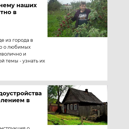
очему наших
тно в
де из города в
ю о любимых
имволично и
й темы - узнать их
доустройства
елением в
нструкция о