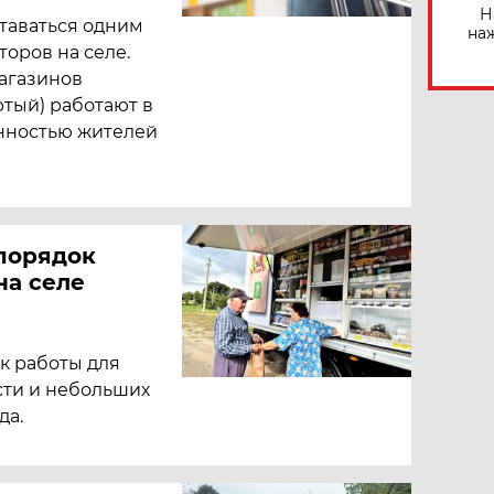
Н
таваться одним
на
торов на селе.
магазинов
тый) работают в
енностью жителей
порядок
на селе
к работы для
сти и небольших
да.