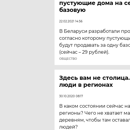
пустующие дома на се
базовую
22.02.2021 14:56
В Беларуси разработали прое
согласно которому пустующи
будут продавать за одну ба
(сейчас – 29 рублей).
ОБЩЕСТВО
Здесь вам не столица
люди в регионах
30.10.2020 08:17
В каком состоянии сейчас н
регионы? Чего не хватает м
деревням, чтобы там остава
людей?