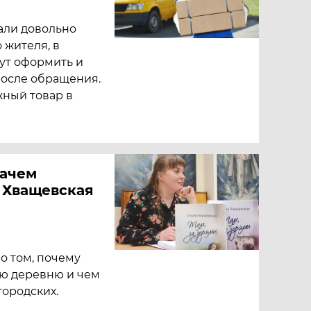
али довольно
 жителя, в
гут оформить и
после обращения.
жный товар в
Зачем
 Хващевская
о том, почему
ую деревню и чем
городских.