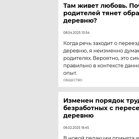
Там живет любовь. П
родителей тянет обра
деревню?
08.04.2025 10:54
Когда речь заходит о переез
деревню, я неизменно дума
родителях. Вероятно, это с
правильно в контексте данно
опыт.
ОБЩЕСТВО
Изменен порядок тру
безработных с перес
деревню
06.02.2025 16:45
В новой редакции принята и