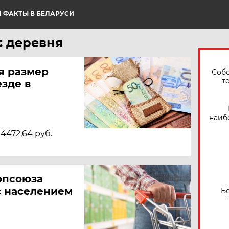
 ФАКТЫ В БЕЛАРУСИ
: деревня
я размер
Собо
т
зде в
наиб
4472,64 руб.
опсоюза
с населением
Б