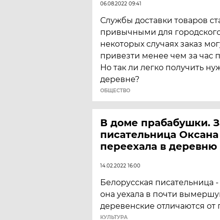
06.08.2022 09:41
Службы доставки товаров ст
привычными для городского
некоторых случаях заказ мо
привезти менее чем за час 
Но так ли легко получить ну
деревне?
ОБЩЕСТВО
В доме прабабушки. 
писательница Оксана
переехала в деревню
14.02.2022 16:00
Белорусская писательница - 
она уехала в почти вымерш
деревенские отличаются от 
КУЛЬТУРА