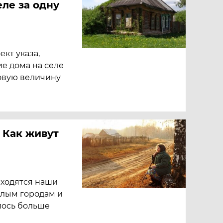
ле за одну
кт указа,
е дома на селе
зовую величину
. Как живут
аходятся наши
алым городам и
лось больше