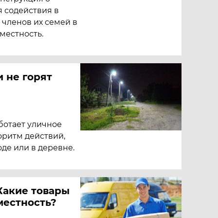
я содействия в
членов их семей в
местность.
и не горят
аботает уличное
оритм действий,
де или в деревне.
Какие товары
местность?