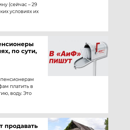
ну (сейчас – 29
аких условиях их
пенсионеры
х, по сути,
» пенсионерам
фам платить в
ию, воду. Это
т продавать