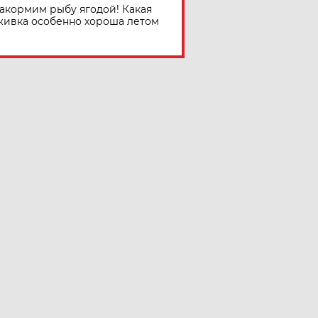
акормим рыбу ягодой! Какая
живка особенно хороша летом