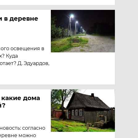
и в деревне
ного освещения в
х? Куда
отает? Д. Эдуардов,
и какие дома
й?
новость: согласно
деревне можно