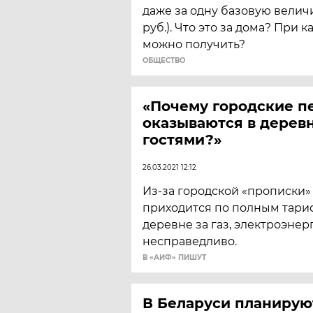
даже за одну базовую величи
руб.). Что это за дома? При к
можно получить?
ОБЩЕСТВО
«Почему городские 
оказываются в деревня
гостями?»
26.03.2021 12:12
Из-за городской «прописки
приходится по полным тари
деревне за газ, электроэнерг
несправедливо.
В «АИФ» ПИШУТ
В Беларуси планирую