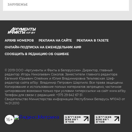
ЗАРУБЕЖЬЕ
AIF.BY
АРХИВ НОМЕРОВ
РЕКЛАМА НА САЙТЕ
РЕКЛАМА В ГАЗЕТЕ
ОНЛАЙН-ПОДПИСКА НА ЕЖЕНЕДЕЛЬНИК АИФ
СООБЩИТЬ В РЕДАКЦИЮ ОБ ОШИБКЕ
© 2019 ООО «Аргументы и Факты в Белоруссии». Директор, главный
редактор: Игорь Николаевич Соколов. Заместители главного редактора:
Евгений Юрьевич Олейник и Юлия Владимировна Тельтевская. Шеф-
редактор сайта aif.by: Владимир Петрович Шарпило. Все права защищены.
Копирование и использование полных материалов запрещено, частичное
цитирование возможно только при условии гиперссылки на сайт www.aif.by.
Телефон для связи с редакцией: +375 29 642 67 51.
Свидетельство Министерства информации Республики Беларусь №1040 от
14.01.2010
16+