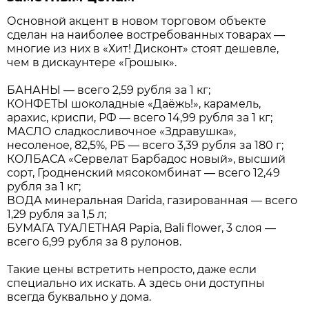
Основной акцент в новом торговом объекте
сделан на наиболее востребованных товарах —
многие из них в «Хит! Дисконт» стоят дешевле,
чем в дискаунтере «Грошык».
БАНАНЫ — всего 2,59 рубля за 1 кг;
КОНФЕТЫ шоколадные «Даёжь!», карамель,
арахис, криспи, РФ — всего 14,99 рубля за 1 кг;
МАСЛО сладкосливочное «Здравушка»,
несоленое, 82,5%, РБ — всего 3,39 рубля за 180 г;
КОЛБАСА «Сервелат Барбадос новый», высший
сорт, Гродненский мясокомбинат — всего 12,49
рубля за 1 кг;
ВОДА минеральная Darida, газированная — всего
1,29 рубля за 1,5 л;
БУМАГА ТУАЛЕТНАЯ Papia, Bali flower, 3 слоя —
всего 6,99 рубля за 8 рулонов.
Такие цены встретить непросто, даже если
специально их искать. А здесь они доступны
всегда буквально у дома.