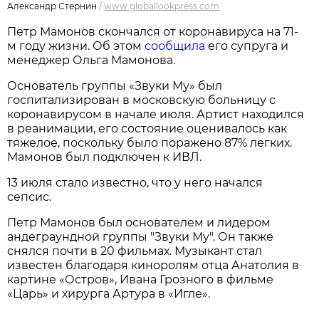
Александр Стернин
/
www.globallookpress.com
Петр Мамонов скончался от коронавируса на 71-
м году жизни. Об этом
сообщила
его супруга и
менеджер Ольга Мамонова.
Основатель группы «Звуки Му» был
госпитализирован в московскую больницу с
коронавирусом в начале июля. Артист находился
в реанимации, его состояние оценивалось как
тяжелое, поскольку было поражено 87% легких.
Мамонов был подключен к ИВЛ.
13 июля стало известно, что у него начался
сепсис.
Петр Мамонов был основателем и лидером
андеграундной группы "Звуки Му". Он также
снялся почти в 20 фильмах. Музыкант стал
известен благодаря киноролям отца Анатолия в
картине «Остров», Ивана Грозного в фильме
«Царь» и хирурга Артура в «Игле».