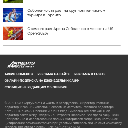
Соболенко сыграет на крупном теннисном
турнире в Торонто
С кем сыграет Арина Соболенко в миксте на US
Open-2026?
AIF.BY
АРХИВ НОМЕРОВ
РЕКЛАМА НА САЙТЕ
РЕКЛАМА В ГАЗЕТЕ
ОНЛАЙН-ПОДПИСКА НА ЕЖЕНЕДЕЛЬНИК АИФ
СООБЩИТЬ В РЕДАКЦИЮ ОБ ОШИБКЕ
© 2019 ООО «Аргументы и Факты в Белоруссии». Директор, главный
редактор: Игорь Николаевич Соколов. Заместители главного редактора:
Евгений Юрьевич Олейник и Юлия Владимировна Тельтевская. Шеф-
редактор сайта aif.by: Владимир Петрович Шарпило. Все права защищены.
Копирование и использование полных материалов запрещено, частичное
цитирование возможно только при условии гиперссылки на сайт www.aif.by.
Телефон для связи с редакцией: +375 29 642 67 51.