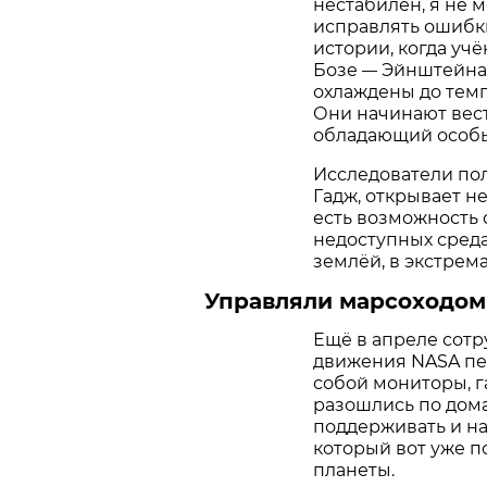
нестабилен, я не 
исправлять ошибки
истории, когда уч
Бозе
Эйнштейна 
—
охлаждены до темп
Они начинают вест
обладающий особы
Исследователи пол
Гадж, открывает н
есть возможность
недоступных среда
землёй, в экстрем
Управляли марсоходом
Ещё в апреле сот
движения NASA п
собой мониторы, 
разошлись по дома
поддерживать и нап
который вот уже п
планеты.