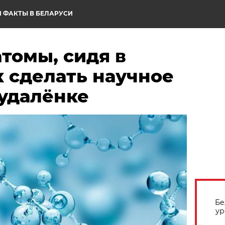
 ФАКТЫ В БЕЛАРУСИ
томы, сидя в
к сделать научное
 удалёнке
Бе
ур