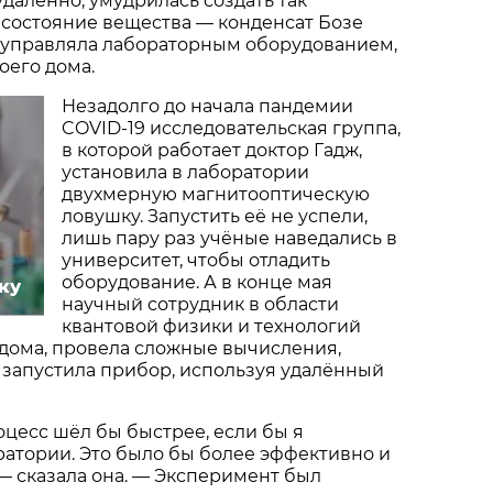
удалённо, умудрилась создать так
 состояние вещества — конденсат Бозе
 управляла лабораторным оборудованием,
оего дома.
Незадолго до начала пандемии
COVID-19 исследовательская группа,
в которой работает доктор Гадж,
установила в лаборатории
двухмерную магнитооптическую
ловушку. Запустить её не успели,
лишь пару раз учёные наведались в
университет, чтобы отладить
оборудование. А в конце мая
ку
научный сотрудник в области
квантовой физики и технологий
 дома, провела сложные вычисления,
 запустила прибор, используя удалённый
оцесс шёл бы быстрее, если бы я
ратории. Это было бы более эффективно и
— сказала она. — Эксперимент был