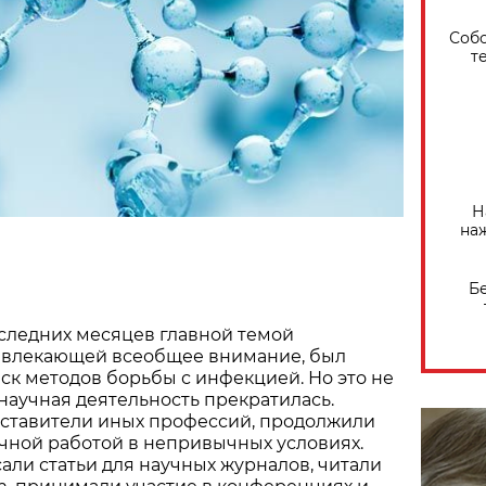
Собо
т
Н
на
Б
следних месяцев главной темой
ивлекающей всеобщее внимание, был
ск методов борьбы с инфекцией. Но это не
 научная деятельность прекратилась.
дставители иных профессий, продолжили
чной работой в непривычных условиях.
сали статьи для научных журналов, читали