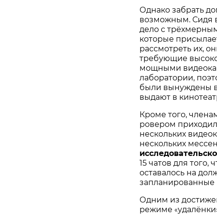
Однако забрать до
возможным. Сидя в
дело с трёхмерны
которые присылает
рассмотреть их, о
требующие высоко
мощными видеокарт
лаборатории, поэт
были вынуждены в
выдают в кинотеат
Кроме того, члена
ровером приходил
нескольких видео
нескольких мессен
исследовательск
15 чатов для того
оставалось на дол
запланированные 
Одним из достиже
режиме
удалёнки
«