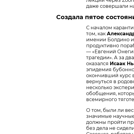
лекции через Zoo
даже совершали н
Создала пятое состоян
С началом каранти
том, как
Александ
имении Болдино и
продуктивно пора
— «Евгений Онегин
трагедии». А за д
оказался
Исаак Н
эпидемия бубонной
окончивший курс 
вернуться в родов
несколько экспер
обобщения, которы
всемирного тяготе
О том, были ли ве
значимые научные
должны пройти пр
без дела не сидел