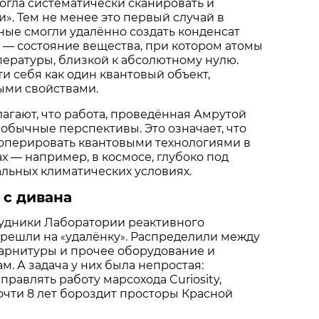
могла систематически сканировать и
». Тем не менее это первый случай в
ёные смогли удалённо создать конденсат
— состояние вещества, при котором атомы
ературы, близкой к абсолютному нулю.
и себя как один квантовый объект,
ми свойствами.
агают, что работа, проведённая Амрутой
еобычные перспективы. Это означает, что
 оперировать квантовыми технологиями в
х — например, в космосе, глубоко под
альных климатических условиях.
 с дивана
рудники Лаборатории реактивного
ерешли на
удалёнку
. Распределили между
«
»
гарнитуры и прочее оборудование и
м. А задача у них была непростая:
равлять работу марсохода Curiosity,
очти 8 лет бороздит просторы Красной