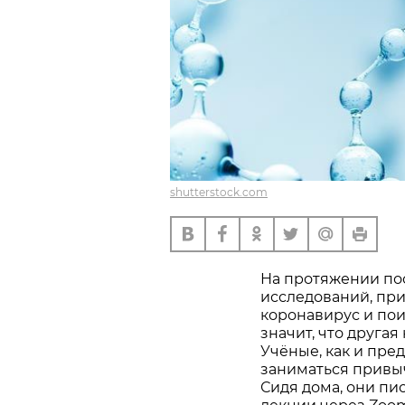
shutterstock.com
На протяжении по
исследований, пр
коронавирус и пои
значит, что другая
Учёные, как и пре
заниматься привы
Сидя дома, они пи