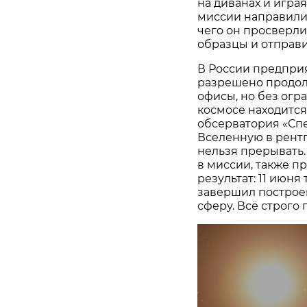
на диванах и игра
миссии направили 
чего он просверли
образцы и отправи
В России предпри
разрешено продолж
офисы, но без огр
космосе находится
обсерватория «Спе
Вселенную в рентг
нельзя прерывать.
в миссии, также п
результат: 11 июн
завершил построе
сферу. Всё строго 