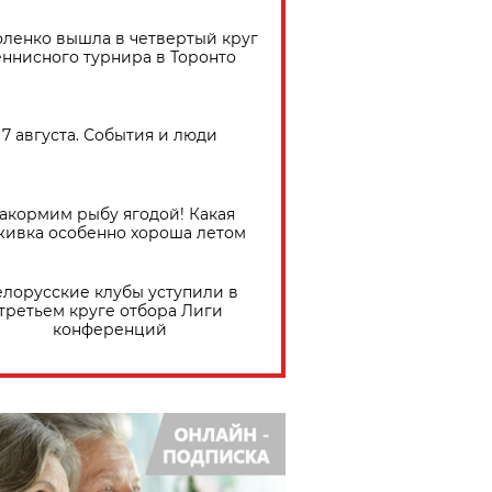
ленко вышла в четвертый круг
еннисного турнира в Торонто
7 августа. События и люди
акормим рыбу ягодой! Какая
живка особенно хороша летом
елорусские клубы уступили в
третьем круге отбора Лиги
конференций