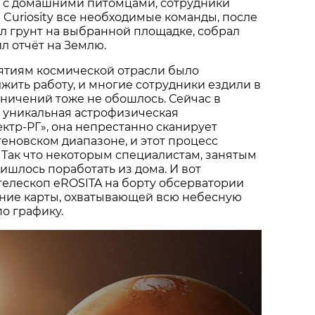
я с домашними питомцами, сотрудники
Curiosity все необходимые команды, после
л грунт на выбранной площадке, собрал
л отчёт на Землю.
ятиям космической отрасли было
ить работу, и многие сотрудники ездили в
аничений тоже не обошлось. Сейчас в
 уникальная астрофизическая
ктр-РГ», она непрестанно сканирует
еновском диапазоне, и этот процесс
 Так что некоторым специалистам, занятым
ришлось поработать из дома. И вот
я телескоп eROSITA на борту обсерватории
ние карты, охватывающей всю небесную
по графику.