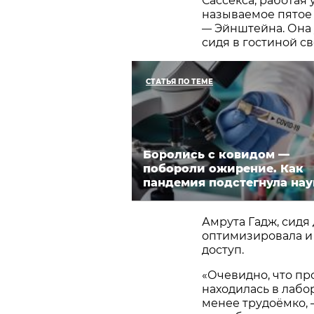
Сассекса, работая 
называемое пятое
Эйнштейна. Она
—
сидя в гостиной св
СТАТЬЯ ПО ТЕМЕ
Боролись с ковидом —
побороли ожирение. Как
пандемия подстегнула нау
Амрута Гадж, сидя
оптимизировала и
доступ.
«Очевидно, что пр
находилась в лабо
менее трудоёмко, 