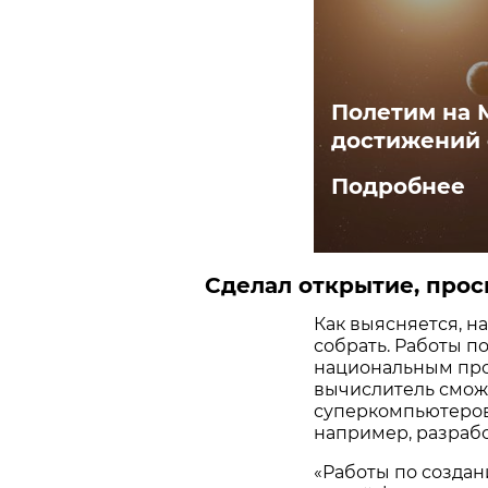
Полетим на 
достижений с
Подробнее
Сделал открытие, про
Как выясняется, н
собрать. Работы п
национальным прое
вычислитель смож
суперкомпьютеров 
например, разрабо
«Работы по созда