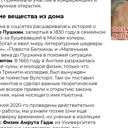
m, принимали участие в конференциях и
аучные открытия.
ие вещества из дома
на в соцсетях расшаривалась история о
р Пушкин
, запертый в 1830 году в семейном
з-за бушевавшей в Москве холеры,
ботал и явил миру литературные шедевры
», «Повести Белкина» и «Маленькие
ва века до Пушкина в похожей ситуации
ьютон
. В 1665 году в Англии разразилась
 чумы, и молодой физик, только что
в Тринити-колледже, был вынужден
ое поместье Вулсторп. Там он поставил
иментов и сделал важные теоретические
е вскоре привели к открытию закона
ния, ныне носящего имя Ньютона.
сной 2020-го проведены действительно
 работы, мы узнаем позже (они ещё
оверку временем), но учёные в изоляции
и.
Физик Амрута Гадж
из Университета