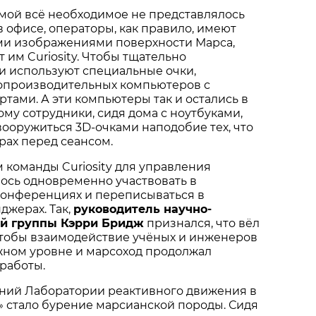
мой всё необходимое не представлялось
 офисе, операторы, как правило, имеют
ми изображениями поверхности Марса,
 им Curiosity. Чтобы тщательно
ни используют специальные очки,
производительных компьютеров с
ами. А эти компьютеры так и остались в
ому сотрудники, сидя дома с ноутбуками,
ооружиться 3D-очками наподобие тех, что
рах перед сеансом.
м команды Curiosity для управления
ось одновременно участвовать в
конференциях и переписываться в
джерах. Так,
руководитель научно-
ой группы Кэрри Бридж
признался, что вёл
, чтобы взаимодействие учёных и инженеров
жном уровне и марсоход продолжал
работы.
ний Лаборатории реактивного движения в
стало бурение марсианской породы. Сидя
»