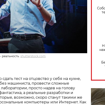
Собо
т
Н
на
- реальность.
shutterstock.com
Б
сдать тест на отцовство у себя на кухне,
 без машиниста, провести сложные
лаборатории, просто надев на голову
 фантастика, а реальные разработки и
оторые, возможно, скоро станут такими же
ерсональные компьютеры или Интернет. Как