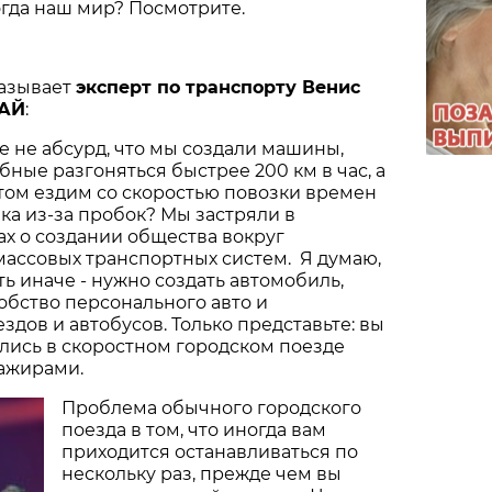
огда наш мир? Посмотрите.
азывает
эксперт по транспорту Венис
АЙ
:
ве не абсурд, что мы создали машины,
бные разгоняться быстрее 200 км в час, а
том ездим со скоростью повозки времен
ека из-за пробок? Мы застряли в
х о создании общества вокруг
ассовых транспортных систем. Я думаю,
 иначе - нужно создать автомобиль,
бство персонального авто и
здов и автобусов. Только представьте: вы
лись в скоростном городском поезде
сажирами.
Проблема обычного городского
поезда в том, что иногда вам
приходится останавливаться по
нескольку раз, прежде чем вы