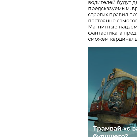
водителей будут д
предсказуемым, в
строгих правил по
постоянно самосо
Магнитные надземн
фантастика, а пре
сможем кардиналь
Трамвай «с в
будущего?