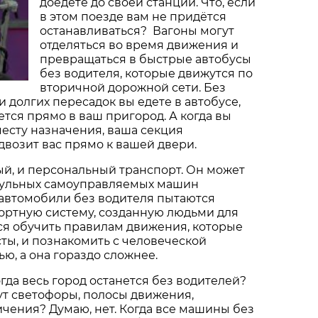
доедете до своей станции. Что, если
в этом поезде вам не придётся
останавливаться? Вагоны могут
отделяться во время движения и
превращаться в быстрые автобусы
без водителя, которые движутся по
вторичной дорожной сети. Без
и долгих пересадок вы едете в автобусе,
тся прямо в ваш пригород. А когда вы
есту назначения, ваша секция
двозит вас прямо к вашей двери.
й, и персональный транспорт. Он может
дульных самоуправляемых машин
 автомобили без водителя пытаются
ортную систему, созданную людьми для
ся обучить правилам движения, которые
ты, и познакомить с человеческой
ю, а она гораздо сложнее.
огда весь город останется без водителей?
ут светофоры, полосы движения,
чения? Думаю, нет. Когда все машины без