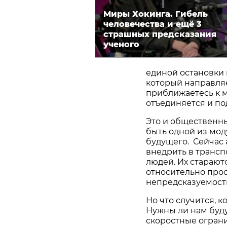
Миры Хокинга. Гибель
человечества и ещё 3
страшных предсказания
ученого
единой остановки 
который направляе
приближаетесь к м
отъединяется и по
Это и общественны
быть одной из мо
будущего. Сейчас
внедрить в трансп
людей. Их старают
относительно прос
непредсказуемость
Но что случится, к
Нужны ли нам буд
скоростные ограни