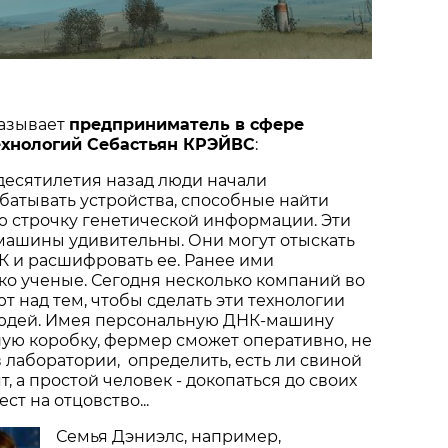
азывает
предприниматель в сфере
ехнологий Себастьян КРЭЙВС
:
 десятилетия назад люди начали
батывать устройства, способные найти
 строчку генетической информации. Эти
ашины удивительны. Они могут отыскать
К и расшифровать ее. Ранее ими
ко ученые. Сегодня несколько компаний во
т над тем, чтобы сделать эти технологии
юдей. Имея персональную ДНК-машину
ую коробку, фермер сможет оперативно, не
 лаборатории, определить, есть ли свиной
т, а простой человек - докопаться до своих
ст на отцовство...
Семья Дэниэлс, например,