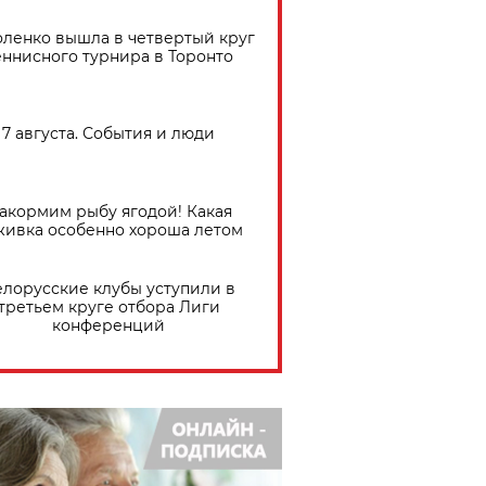
ленко вышла в четвертый круг
еннисного турнира в Торонто
7 августа. События и люди
акормим рыбу ягодой! Какая
живка особенно хороша летом
елорусские клубы уступили в
третьем круге отбора Лиги
конференций