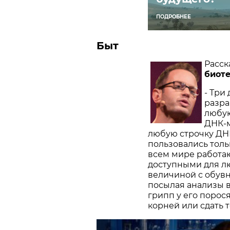
ПОДРОБНЕЕ
Быт
Расск
биот
- Три
разра
любую
ДНК-м
любую строчку ДН
пользовались толь
всем мире работаю
доступными для л
величиной с обувн
посылая анализы в
грипп у его порося
корней или сдать те