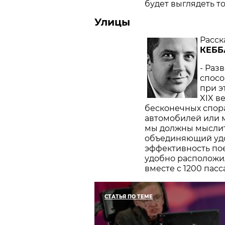
будет выглядеть т
Улицы
Расск
КЕББ
- Раз
спосо
при э
XIX в
бесконечных спора
автомобилей или м
мы должны мыслить
объединяющий удо
эффективность пое
удобно расположи
вместе с 1200 пас
СТАТЬЯ ПО ТЕМЕ