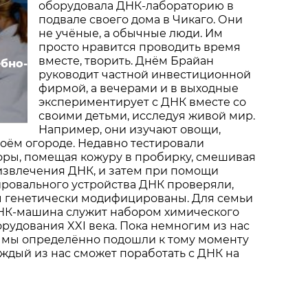
оборудовала ДНК-лабораторию в
подвале своего дома в Чикаго. Они
не учёные, а обычные люди. Им
просто нравится проводить время
вместе, творить. Днём Брайан
ебно-
руководит частной инвестиционной
фирмой, а вечерами и в выходные
экспериментирует с ДНК вместе со
своими детьми, исследуя живой мир.
Например, они изучают овощи,
оём огороде. Недавно тестировали
ры, помещая кожуру в пробирку, смешивая
извлечения ДНК, и затем при помощи
ировального устройства ДНК проверяли,
 генетически модифицированы. Для семьи
НК-машина служит набором химического
рудования XXI века. Пока немногим из нас
о мы определённо подошли к тому моменту
каждый из нас сможет поработать с ДНК на