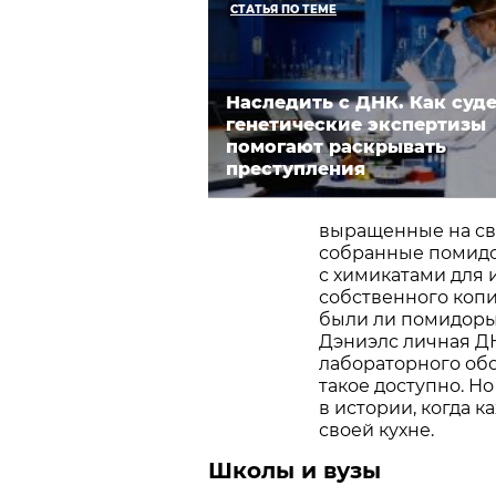
СТАТЬЯ ПО ТЕМЕ
Наследить с ДНК. Как суд
генетические экспертизы
помогают раскрывать
преступления
выращенные на св
собранные помидо
с химикатами для 
собственного коп
были ли помидоры
Дэниэлс личная Д
лабораторного обо
такое доступно. Н
в истории, когда 
своей кухне.
Школы и вузы