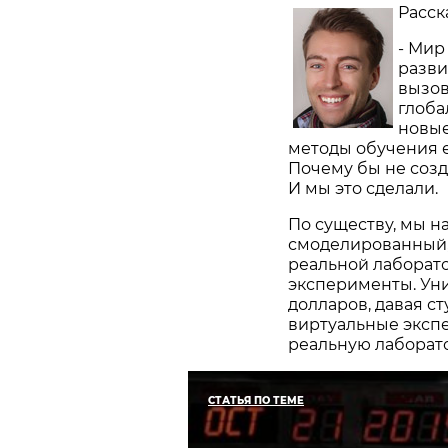
Расск
- Мир
разви
вызов
глоба
новые
методы обучения 
Почему бы не соз
И мы это сделали.
По существу, мы н
смоделированный,
реальной лаборато
эксперименты. Ун
долларов, давая с
виртуальные экспе
реальную лаборат
СТАТЬЯ ПО ТЕМЕ