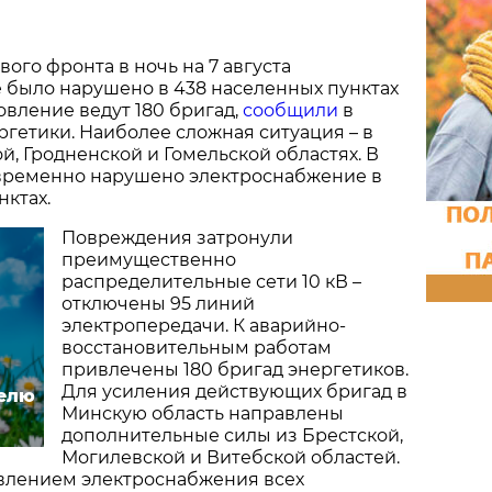
вого фронта в ночь на 7 августа
 было нарушено в 438 населенных пунктах
овление ведут 180 бригад,
сообщили
в
гетики. Наиболее сложная ситуация – в
й, Гродненской и Гомельской областях. В
временно нарушено электроснабжение в
нктах.
Повреждения затронули
преимущественно
распределительные сети 10 кВ –
отключены 95 линий
электропередачи. К аварийно-
восстановительным работам
привлечены 180 бригад энергетиков.
Для усиления действующих бригад в
делю
Минскую область направлены
дополнительные силы из Брестской,
Могилевской и Витебской областей.
овлением электроснабжения всех