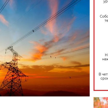
ур
Собо
т
Н
на
В че
сро