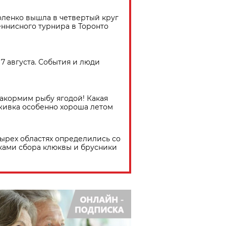
ленко вышла в четвертый круг
еннисного турнира в Торонто
7 августа. События и люди
акормим рыбу ягодой! Какая
живка особенно хороша летом
тырех областях определились со
ками сбора клюквы и брусники