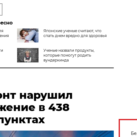
ресно
ля
Японские ученые считают, что
ления
спать днем вредно для здоровья
ти
Ученые назвали продукты,
которые помогут родить
вундеркинда
онт нарушил
жение в 438
пунктах
Бе