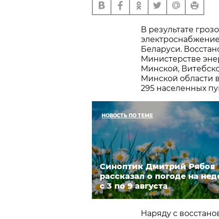
В результате грозо
электроснабжение
Беларуси. Восстан
Министерстве энер
Минской, Витебско
Минской области 
295 населенных пу
НОВОСТЬ ПО ТЕМЕ
Синоптик Дмитрий Рябов
рассказал о погоде на не
с 3 по 9 августа
Наряду с восстан