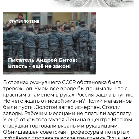
СТАТЬЯ ПО ТЕМЕ
Писатель Андрей Битов:
Власть - ещё не закон!
В странах рухнувшего СССР обстановка была
тревожной. Умом все вроде бы понимали, что с
красным знаменем в руках Россия зашла в тупик.
Но чего ждать от новой жизни? Полки магазинов
были пусты. Золотой запас исчерпан. Стояли
заводы. Рабочим месяцами не платили зарплату.
У ещё открытого Музея Ленина в центре Москвы
старушки торговали вязаными рукавицами.
Обнищавшая советская профессура в потёртых
дублёнках продавала возле памятника Пушкину