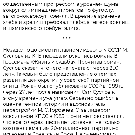
общественным прогрессом, а уровнем шума
вокруг олимпиад, чемпионатов по футболу,
автогонок вокруг Кремля. В древние времена
хлеба и зрелищ требовал плебс, а теперь зрелищ
и шампанского требует элита.
* * *
Незадолго до смерти главному идеологу СССР М.
Суслову из КГБ передали рукопись романа В.
Гроссмана «Жизнь и судьба». Прочитав роман,
Суслов сказал, что «его напечатают через 250
лет». Таковым было представление о темпах
развития демократии у советской партийной
элиты. Роман был опубликован в СССР в 1988 г.,
через 27 лет после написания. Сам Суслов к
этому времени уже умер. Серьёзно ошибся в
оценке темпов истории и вдохновитель
перестройки М. С. Горбачёв. Став лидером
всесильной КПСС в 1985 г., он и не представлял,
что всего через шесть лет исчезнет не только
возглавляемая им 20-миллионная партия, но
исчезнет и Советский Союз. Не очень умело