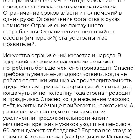
воспринимает её смысл. Что демократия - это
прежде всего искусство самоограничения.
Ограничение сроков власти и полномочий в
одних руках. Ограничение богатства в руках
немногих. Ограничение показушного
потребления. Ограничение претензий на
особый (имперский) статус страны и её
правителей.
Искусство ограничений касается и народа. В
здоровой экономике население не может
потреблять больше, чем оно производит. Опасно
требовать увеличения «довольствия», когда не
работают станки или низка производительность
труда. Нельзя признать нормальной и ситуацию,
когда чуть ли не половину года страна проводит
в праздниках. Опасно, когда население массово
пьёт, курит и всё чаще прибегает к наркотикам. А
разве нормально то, что при заметном
увеличении продолжительности жизни
миллионы крепких мужиков уходят на пенсию в
60 лет и дуреют от безделья? Европа всё это уже
поняла. А кто не понял (как Греция или Испания),