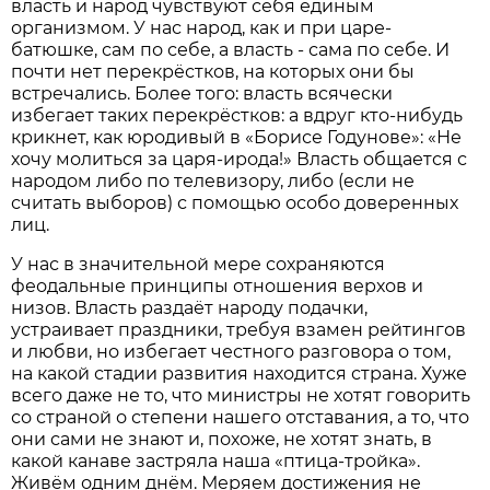
власть и народ чувствуют себя единым
организмом. У нас народ, как и при царе-
батюшке, сам по себе, а власть - сама по себе. И
почти нет перекрёстков, на которых они бы
встречались. Более того: власть всячески
избегает таких перекрёстков: а вдруг кто-нибудь
крикнет, как юродивый в «Борисе Годунове»: «Не
хочу молиться за царя-ирода!» Власть общается с
народом либо по телевизору, либо (если не
считать выборов) с помощью особо доверенных
лиц.
У нас в значительной мере сохраняются
феодальные принципы отношения верхов и
низов. Власть раздаёт народу подачки,
устраивает праздники, требуя взамен рейтингов
и любви, но избегает честного разговора о том,
на какой стадии развития находится страна. Хуже
всего даже не то, что министры не хотят говорить
со страной о степени нашего отставания, а то, что
они сами не знают и, похоже, не хотят знать, в
какой канаве застряла наша «птица-тройка».
Живём одним днём. Меряем достижения не