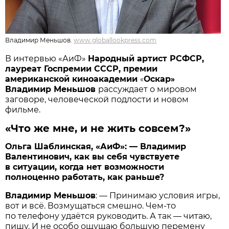
Владимир Меньшов.
www.globallookpress.com
В интервью «АиФ»
Народный артист РСФСР,
лауреат Госпремии СССР, премии
американской киноакадемии
Оскар
«
»
Владимир Меньшов
рассуждает о мировом
заговоре, человеческой подлости и новом
фильме.
«Что же мне, и не жить совсем?»
Ольга Шаблинская, «АиФ»: — Владимир
Валентинович, как вы себя чувствуете
в ситуации, когда нет возможности
полноценно работать, как раньше?
Владимир Меньшов
: — Принимаю условия игры,
вот и всё. Возмущаться смешно. Чем-то
по телефону удаётся руководить. А так — читаю,
пишу. И не особо ощущаю большую перемену