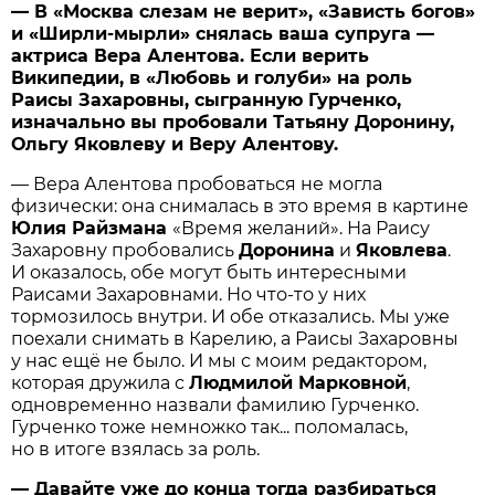
— В «Москва слезам не верит», «Зависть богов»
и «Ширли-мырли» снялась ваша супруга —
актриса Вера Алентова. Если верить
Википедии, в «Любовь и голуби» на роль
Раисы Захаровны, сыгранную Гурченко,
изначально вы пробовали Татьяну Доронину,
Ольгу Яковлеву и Веру Алентову.
— Вера Алентова пробоваться не могла
физически: она снималась в это время в картине
Юлия Райзмана
«Время желаний». На Раису
Захаровну пробовались
Доронина
и
Яковлева
.
И оказалось, обе могут быть интересными
Раисами Захаровнами. Но что-то у них
тормозилось внутри. И обе отказались. Мы уже
поехали снимать в Карелию, а Раисы Захаровны
у нас ещё не было. И мы с моим редактором,
которая дружила с
Людмилой Марковной
,
одновременно назвали фамилию Гурченко.
Гурченко тоже немножко так... поломалась,
но в итоге взялась за роль.
— Давайте уже до конца тогда разбираться