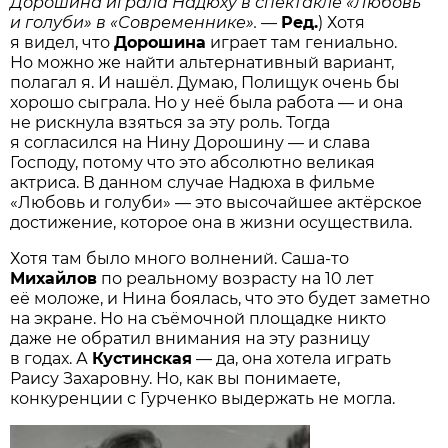
Дорошина играла Надюху в спектакле «Любовь
и голуби» в «Современнике». —
Ред.
) Хотя
я видел, что
Дорошина
играет там гениально.
Но можно же найти альтернативный вариант,
полагал я. И нашёл. Думаю, Полищук очень бы
хорошо сыграла. Но у неё была работа — и она
не рискнула взяться за эту роль. Тогда
я согласился на Нину Дорошину — и слава
Господу, потому что это абсолютно великая
актриса. В данном случае Надюха в фильме
«Любовь и голуби» — это высочайшее актёрское
достижение, которое она в жизни осуществила.
Хотя там было много волнений. Саша-то
Михайлов
по реальному возрасту на 10 лет
её моложе, и Нина боялась, что это будет заметно
на экране. Но на съёмочной площадке никто
даже не обратил внимания на эту разницу
в годах. А
Кустинская
— да, она хотела играть
Раису Захаровну. Но, как вы понимаете,
конкуренции с Гурченко выдержать не могла.