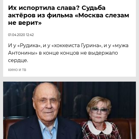
Их испортила слава? Судьба
актёров из фильма «Москва слезам
не верит»
01.04.2020 12:42
И у «Рудика», и у «хоккеиста Гурина», и у «мужа
Антонины» в конце концов не выдержало
сердце.
КИНО И ТВ