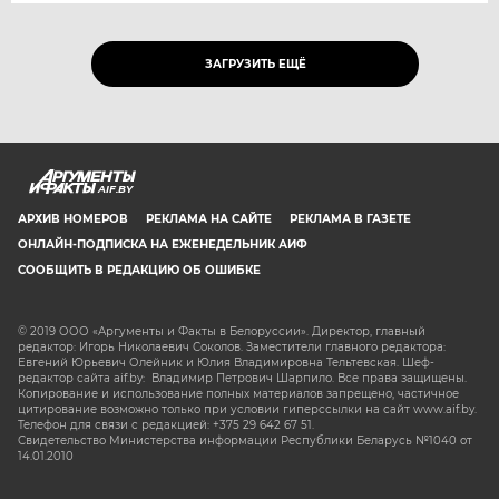
ЗАГРУЗИТЬ ЕЩЁ
AIF.BY
АРХИВ НОМЕРОВ
РЕКЛАМА НА САЙТЕ
РЕКЛАМА В ГАЗЕТЕ
ОНЛАЙН-ПОДПИСКА НА ЕЖЕНЕДЕЛЬНИК АИФ
СООБЩИТЬ В РЕДАКЦИЮ ОБ ОШИБКЕ
© 2019 ООО «Аргументы и Факты в Белоруссии». Директор, главный
редактор: Игорь Николаевич Соколов. Заместители главного редактора:
Евгений Юрьевич Олейник и Юлия Владимировна Тельтевская. Шеф-
редактор сайта aif.by: Владимир Петрович Шарпило. Все права защищены.
Копирование и использование полных материалов запрещено, частичное
цитирование возможно только при условии гиперссылки на сайт www.aif.by.
Телефон для связи с редакцией: +375 29 642 67 51.
Свидетельство Министерства информации Республики Беларусь №1040 от
14.01.2010