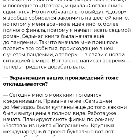
и последнего «Дозора», и цикла «Соглашение»
сдвинутся. Но они обязательно выйдут. «Дозор»
я вообще собирался закончить на шестой книге,
но потом у меня возникла идея иного, более
полного финала, поэтому я начал писать седьмой
роман. Седьмая книга была начата ещё
до пандемии. Так что вначале мне пришлось
править все события, происходящие в ней,
с учётом пандемии, а теперь — в связи с новой
ситуацией в мире. Вот так: не написал вовремя —
теперь придется дорабатывать.
— Экранизации ваших произведений тоже
откладываются?
— Сегодня много моих книг готовятся
к экранизации. Права на те же «Семь дней
до Мегиддо» были куплены ещё до того, как они
были выпущены в полном виде. Работа уже
начата. Планируют снять фильм по роману
«Застава» из цикла «Пограничье». Крупный
международный проект буквально вот-вот