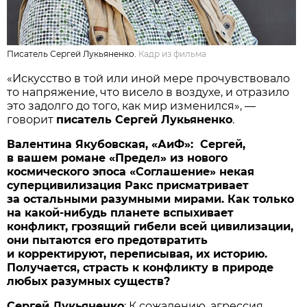
Писатель Сергей Лукьяненко.
Кадр из фильма
«Искусство в той или иной мере прочувствовало
то напряжение, что висело в воздухе, и отразило
это задолго до того, как мир изменился», —
говорит
писатель Сергей Лукьяненко
.
Валентина Якубовская, «АиФ»: Сергей,
в вашем романе «Предел» из нового
космического эпоса «Соглашение» некая
суперцивилизация Ракс присматривает
за остальными разумными мирами. Как только
на какой-нибудь планете вспыхивает
конфликт, грозящий гибели всей цивилизации,
они пытаются его предотвратить
и корректируют, переписывая, их историю.
Получается, страсть к конфликту в природе
любых разумных существ?
Сергей Лукьяненко
: К сожалению, агрессия