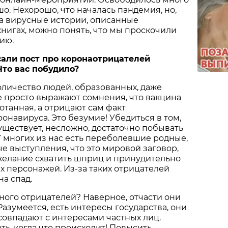
шо. Нехорошо, что началась пандемия, но,
а вирусные истории, описанные
книгах, можно понять, что мы проскочили
ию.
али пост про коронаотрицателей
Что вас побудило?
личество людей, образованных, даже
е просто выражают сомнения, что вакцина
отанная, а отрицают сам факт
онавируса. Это безумие! Убедиться в том,
уществует, несложно, достаточно побывать
 У многих из нас есть переболевшие родные,
е выступления, что это мировой заговор,
желание схватить шприц и принудительно
х персонажей. Из-за таких отрицателей
на спад.
много отрицателей? Наверное, отчасти они
Разумеется, есть интересы государства, они
совпадают с интересами частных лиц.
ть, когда что происходит! Повысить