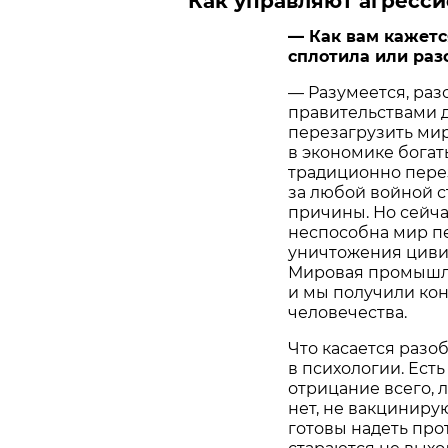
Как управляют агресс
— Как вам кажетс
сплотила или ра
— Разумеется, ра
правительствами д
перезагрузить ми
в экономике богат
традиционно пере
за любой войной с
причины. Но сейча
неспособна мир пе
уничтожения циви
Мировая промышлен
и мы получили ко
человечества.
Что касается разо
в психологии. Есть
отрицание всего, 
нет, не вакцинирую
готовы надеть про