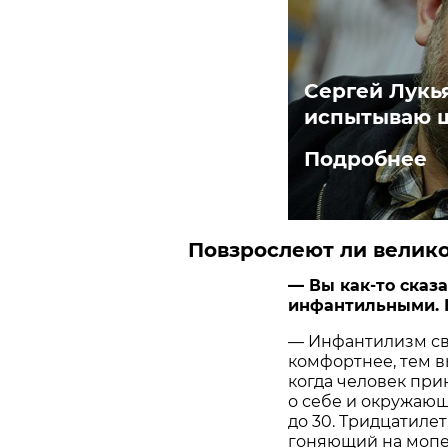
Сергей Лукья
испытываю 
Подробнее
Повзрослеют ли велик
— Вы как-то сказа
инфантильными. 
— Инфантилизм св
комфортнее, тем в
когда человек пр
о себе и окружающ
до 30. Тридцатиле
гоняющий на мопе