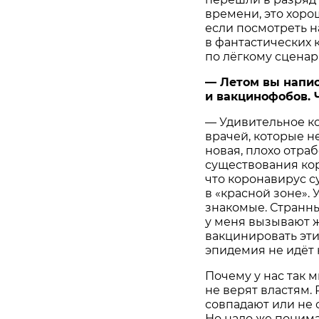
времени, это хоро
если посмотреть н
в фантастических 
по лёгкому сценар
— Летом вы напис
и вакцинофобов. 
— Удивительное ко
врачей, которые н
новая, плохо отраб
существования кор
что коронавирус с
в «красной зоне».
знакомые. Странны
у меня вызывают 
вакцинировать эти
эпидемия не идёт 
Почему у нас так 
не верят властям. 
совпадают или не 
Но надо же понима