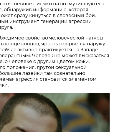
исать гневное письмо на возмутившую его
ас, обнаружив информацию, которая
может сразу кинуться в словесный бой.
ный инструмент генерации агрессии
руга.
бходимое свойство человеческой натуры.
 в конце концов, ярость прорвётся наружу.
сейчас активно практикуется на Западе:
толерантным. Человек не может высказаться
е, о человеке с другим цветом кожи,
го положения, другой сексуальной
большие лазейки там сознательно
яемая агрессия становится элементом
ики.