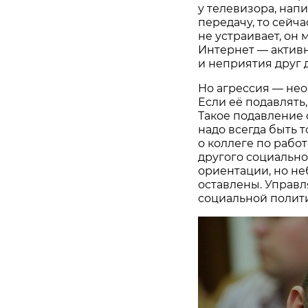
у телевизора, нап
передачу, то сейч
не устраивает, он 
Интернет — актив
и неприятия друг д
Но агрессия — нео
Если её подавлять,
Такое подавление 
надо всегда быть 
о коллеге по работ
другого социально
ориентации, но не
оставлены. Управл
социальной полит