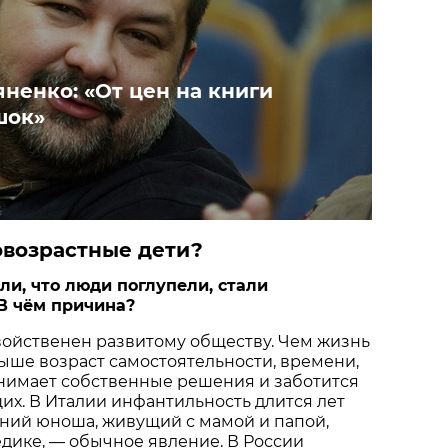
ненко: «От цен на книги
шок»
овозрастные дети?
ли, что люди поглупели, стали
В чём причина?
ойственен развитому обществу. Чем жизнь
ыше возраст самостоятельности, времени,
инимает собственные решения и заботится
их. В Италии инфантильность длится лет
тний юноша, живущий с мамой и папой,
дике, — обычное явление. В России