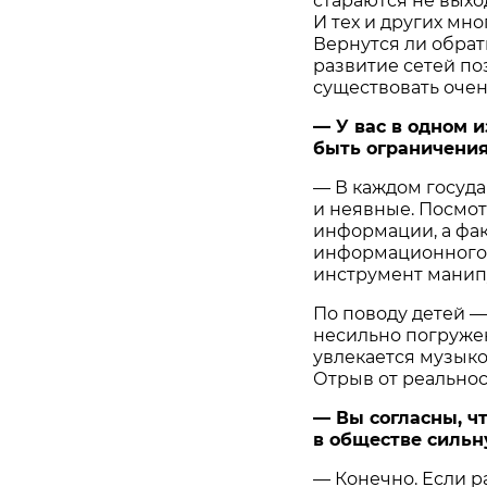
стараются не выхо
И тех и других мн
Вернутся ли обрат
развитие сетей по
существовать очен
— У вас в одном 
быть ограничения
— В каждом госуда
и неявные. Посмот
информации, а фак
информационного 
инструмент манип
По поводу детей —
несильно погружен
увлекается музыкой
Отрыв от реальнос
— Вы согласны, ч
в обществе сильн
— Конечно. Если р