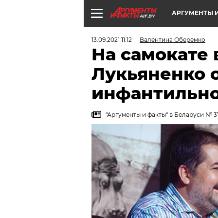
АРГУМЕНТЫ И
AIF.BY
13.09.2021 11:12
Валентина Оберемко
На самокате 
Лукьяненко 
инфантильно
"Аргументы и факты" в Беларуси № 37