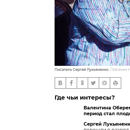
Писатель Сергей Лукьяненко.
/
Евгения 
Где чьи интересы?
Валентина Оберем
период стал плод
Сергей Лукьяненк
перешли в разряд