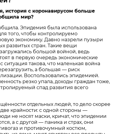
ией?
я, история с коронавирусом больше
зобщила мир?
зобщила. Эпидемия была использована
ля того, чтобы контролируемо
ровую экономику. Давно назрели пузыри
ых развитых стран. Такие вещи
загружались большой войной, ведь
тоят в первую очередь экономические
с ситуация такова, что маленькая война
резагрузить, а большая — риск
лизации. Воспользовались эпидемией.
ность резко упала, доходы граждан тоже,
нтролируемый спад развития всего
бщённости отдельных людей, то дело скорее
 две крайности: с одной стороны —
люди не носят маски, кричат, что эпидемии
тся, а с другой — паника и страх, они
тивогаз и противочумный костюм,