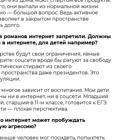
дить из дома, моют спиртом все продукты.
ого, они выпали из нормальной жизни.
но — большой вопрос. Ведь активное
зволяет в закрытом пространстве
ь долго.
из романов интернет запретили. Должны
 в интернете, для детей например?
рстве будут свои ограничения, явные
рите: соцсети вроде бы ратуют за свободу
тически стирают из своего
пространства даже президентов. Это
уляции.
 многое зависит от воспитания. Мои дети
ы ни в интернет, ни в соцсети. Младший
, старший в 11-м классе, готовится к ЕГЭ.
ти — плохая перспектива.
то интернет может пробуждать
ую агрессию?
аньше человек мог посидеть, попыхтеть