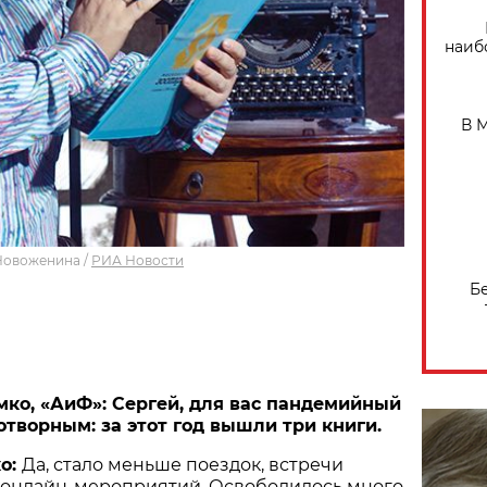
наиб
В 
Новоженина
/
РИА Новости
Б
ко, «АиФ»: Сергей, для вас пандемийный
отворным: за этот год вышли три книги.
о:
Да, стало меньше поездок, встречи
 онлайн-мероприятий. Освободилось много