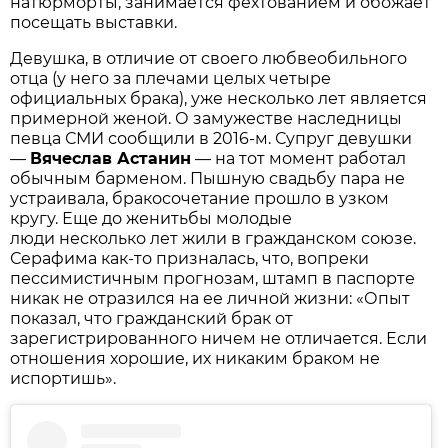
натюрморты, занимается фехтованием и обожает
посещать выставки.
Девушка, в отличие от своего любвеобильного
отца (у него за плечами целых четыре
официальных брака), уже несколько лет является
примерной женой. О замужестве наследницы
певца СМИ сообщили в 2016-м. Супруг девушки
—
Вячеслав Астанин
— на тот момент работал
обычным барменом. Пышную свадьбу пара не
устраивала, бракосочетание прошло в узком
кругу. Еще до женитьбы молодые
люди несколько лет жили в гражданском союзе.
Серафима как-то призналась, что, вопреки
пессимистичным прогнозам, штамп в паспорте
никак не отразился на ее личной жизни: «Опыт
показал, что гражданский брак от
зарегистрированного ничем не отличается. Если
отношения хорошие, их никаким браком не
испортишь».