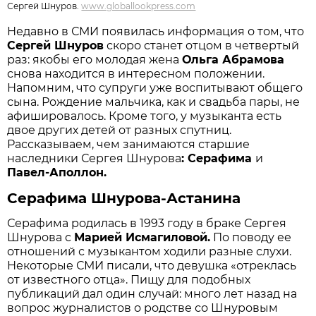
Сергей Шнуров.
www.globallookpress.com
Недавно в СМИ появилась информация о том, что
Сергей Шнуров
скоро станет отцом в четвертый
раз: якобы его молодая жена
Ольга Абрамова
снова находится в интересном положении.
Напомним, что супруги уже воспитывают общего
сына. Рождение мальчика, как и свадьба пары, не
афишировалось. Кроме того, у музыканта есть
двое других детей от разных спутниц.
Рассказываем, чем занимаются старшие
наследники Сергея Шнурова
: Серафима
и
Павел-Аполлон.
Серафима Шнурова-Астанина
Серафима родилась в 1993 году в браке Сергея
Шнурова с
Марией Исмагиловой.
По поводу ее
отношений с музыкантом ходили разные слухи.
Некоторые СМИ писали, что девушка «отреклась
от известного отца». Пищу для подобных
публикаций дал один случай: много лет назад на
вопрос журналистов о родстве со Шнуровым