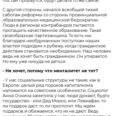
постам прорвутся, будут делать то же самое.
С другой стороны, начался всеобщий тихий
саботаж реформы со стороны провинциальной
образовательно-медицинской бюрократии.
Люди в регионах контрабандой пытаются
протащить качественное образование. Такая
своеобразная партизанщина. То есть мы
благодаря необдуманным поступкам наших
властей подходим к рубежу, когда гражданское
действие становится необходимым. Наш человек
ведь не хочет быть гражданином. Он упирается.
Но ему уже никуда не деться.
- Не хочет, потому что менталитет не тот?
- У нас социальные структуры не такие, как в
Европе: целый ряд пороков капитализма
наложился на советские особенности. Социолог
Анна Очкина заметила: у нас люди думают, будто
государство - или Дед Мороз, или Левиафан: то
ли подарок даст, то ли проглотит. Мы ждём
подарков и обижаемся, что их не дают. Ведь