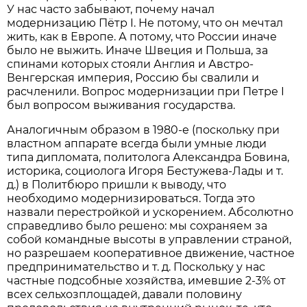
У нас часто забывают, почему начал
модернизацию Пётр I. Не потому, что он мечтал
жить, как в Европе. А потому, что России иначе
было не выжить. Иначе Швеция и Польша, за
спинами которых стояли Англия и Австро-
Венгерская империя, Россию бы свалили и
расчленили. Вопрос модернизации при Петре I
был вопросом выживания государства.
Аналогичным образом в 1980-е (поскольку при
властном аппарате всегда были умные люди
типа дипломата, политолога Александра Бовина,
историка, социолога Игоря Бестужева-Лады и т.
д.) в Политбюро пришли к выводу, что
необходимо модернизироваться. Тогда это
назвали перестройкой и ускорением. Абсолютно
справедливо было решено: мы сохраняем за
собой командные высоты в управлении страной,
но разрешаем кооперативное движение, частное
предпринимательство и т. д. Поскольку у нас
частные подсобные хозяйства, имевшие 2-3% от
всех сельхозплощадей, давали половину