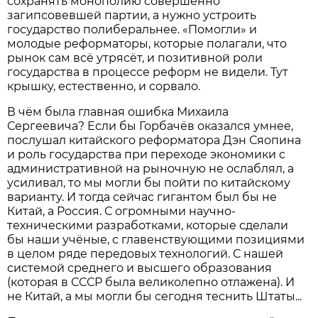
сохранять монополию совершенно
загипсовевшей партии, а нужно устроить
государство полиберальнее. «Помогли» и
молодые реформаторы, которые полагали, что
рынок сам всё утрясёт, и позитивной роли
государства в процессе реформ не видели. Тут
крышку, естест­венно, и сорвало.
В чём была главная ошибка Михаила
Сергеевича? Если бы Горбачёв оказался умнее,
послушал китайского реформатора Дэн Сяопина
и роль государства при переходе экономики с
административной на рыночную не ослаблял, а
усиливал, то мы могли бы пойти по китайскому
варианту. И тогда сейчас гигантом был бы не
Китай, а Россия. С огромными научно-
техническими разработками, которые сделали
бы наши учёные, с главенствующими позициями
в целом ряде передовых технологий. С нашей
системой среднего и высшего образования
(которая в СССР была великолепно отлажена). И
не Китай, а мы могли бы сегодня теснить Штаты...