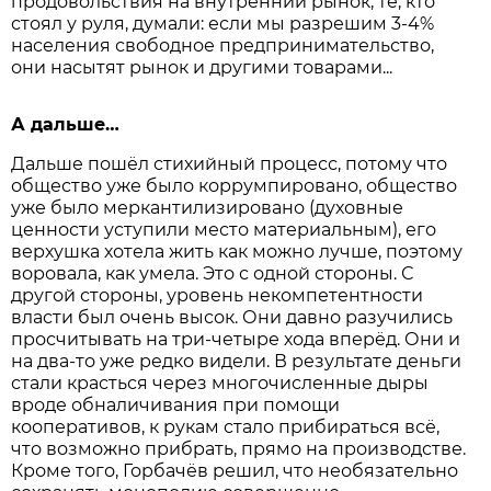
продовольст­вия на внутренний рынок, те, кто
стоял у руля, думали: если мы разрешим 3-4%
населения свободное предпринимательст­во,
они насытят рынок и другими товарами...
А дальше…
Дальше пошёл стихийный процесс, потому что
общество уже было коррумпировано, общество
уже было меркантилизировано (духовные
ценности уступили место материальным), его
верхушка хотела жить как можно лучше, поэтому
воровала, как умела. Это с одной стороны. С
другой стороны, уровень некомпетентности
власти был очень высок. Они давно разучились
просчитывать на три-четыре хода вперёд. Они и
на два-то уже редко видели. В результате деньги
стали красться через многочисленные дыры
вроде обналичивания при помощи
кооперативов, к рукам стало прибираться всё,
что возможно прибрать, прямо на производстве.
Кроме того, Горбачёв решил, что необязательно