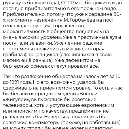
руля чуть больше года), СССР мог бы дожить и до
сего дня приблизительно в его прежнем виде.
Приблизительно, потому что уже к середине 80-
х, к моменту назначения М. Горбачёва на пост
генсека, коррупция, торгашество,
меркантильность в обществе поднялись на
очень высокий уровень. Уже в престижные вузы
поступали за взятки. Уже ленинградские
спортсмены сложились в мафию, которая
грабила фарцовщиков (сложившихся в свою
мафию ещё раньше). Уже дефицитом на
бартерных основах спекулировали все.
Так что разложение общества началось лет за 10
до 1991 года. Но его, возможно, удалось бы
сдерживать на приемлемом уровне. То есть у нас
бы бегали очередные модели «Волг» и
«Жигулей», выпускались бы советские
телевизоры, хоть и уступающие европейским
или японским по качеству, предприятия не
развалились бы. Наверняка появились бы
советские компьютеры (похуже, но работавшие),
на кухнях стояли бы новые модели советских