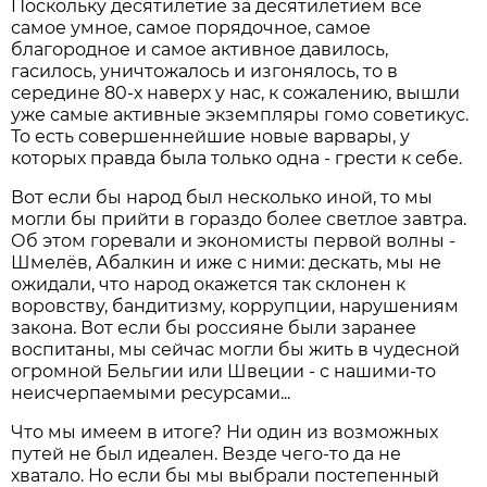
Поскольку десятилетие за десятилетием всё
самое умное, самое порядочное, самое
благородное и самое активное давилось,
гасилось, уничтожалось и изгонялось, то в
середине 80-х наверх у нас, к сожалению, вышли
уже самые активные экземпляры гомо советикус.
То есть совершеннейшие новые варвары, у
которых правда была только одна - грести к себе.
Вот если бы народ был несколько иной, то мы
могли бы прийти в гораздо более светлое завтра.
Об этом горевали и экономисты первой волны -
Шмелёв, Абалкин и иже с ними: дескать, мы не
ожидали, что народ окажется так склонен к
воровству, бандитизму, коррупции, нарушениям
закона. Вот если бы россияне были заранее
воспитаны, мы сейчас могли бы жить в чудесной
огромной Бельгии или Швеции - с нашими-то
неисчерпаемыми ресурсами...
Что мы имеем в итоге? Ни один из возможных
путей не был идеален. Везде чего-то да не
хватало. Но если бы мы выбрали постепенный