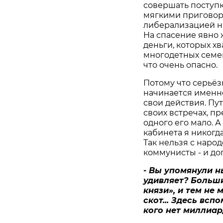
совершать поступки
мягкими приговора
либерализацией н
На спасение явно 
деньги, которых х
многодетных семей 
что очень опасно.
Потому что серьёз
начинается именно
свои действия. Пу
своих встречах, п
одного его мало. 
кабинета я никогда
Так нельзя с наро
коммунисты - и дог
- Вы упомянули н
удивляет? Больши
князи», и тем не
скот... Здесь всп
кого нет миллиард