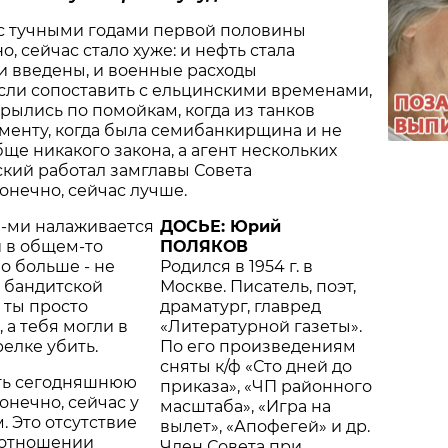
 с тучными годами первой половины
но, сейчас стало хуже: и нефть стала
и введены, и военные расходы
если сопоставить с ельцинскими временами,
рылись по помойкам, когда из танков
менту, когда была семибанкирщина и не
ще никакого закона, а агент нескольких
кий работал замглавы Совета
конечно, сейчас лучше.
0-ми налаживается
ДОСЬЕ: Юрий
и в общем-то
ПОЛЯКОВ
о больше - не
Родился в 1954 г. в
й бандитской
Москве. Писатель, поэт,
 ты просто
драматург, главред
 а тебя могли в
«Литературной газеты».
елке убить.
По его произведениям
сняты к/ф «Сто дней до
ать сегодняшнюю
приказа», «ЧП районного
онечно, сейчас у
масштаба», «Игра на
. Это отсутствие
вылет», «Апофегей» и др.
 отношении
Член Совета при