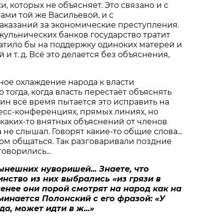
, которых не объясняет. Это связано и с
ми той же Васильевой, и с
аказаний за экономические преступления.
жульнических банков государство тратит
ватило бы на поддержку одиноких матерей и
и т. д. Всё это делается без объяснения,
ное охлаждение народа к власти
 тогда, когда власть перестаёт объяснять
тин всё время пытается это исправить на
ресс-конференциях, прямых линиях, но
А каких-то внятных объяснений от членов
 не слышал. Говорят какие-то общие слова...
дом общаться. Так разговаривали поздние
оворились...
ынешних нуворишей... Знаете, что
нство из них выбрались «из грязи в
 менее они порой смотрят на народ как на
оминается Полонский с его фразой: «У
а, может идти в ж...»