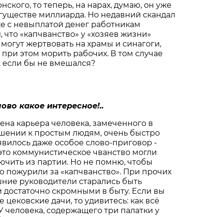
онского, то теперь, на нарах, думаю, он уже
огуществе миллиарда. Но недавний скандал
е с невыплатой денег работникам
, что «капчванство» у «хозяев жизни»
могут жертвовать на храмы и синагоги,
 при этом морить рабочих. В том случае
 если бы не вмешался?
ово какое интересное!..
мена карьера человека, замеченного в
шении к простым людям, очень быстро
явилось даже особое слово-приговор -
 это коммунистическое чванство могли
лючить из партии. Но не помню, чтобы
то пожурили за «капчванство». При прочих
шние руководители старались быть
 достаточно скромными в быту. Если вы
 цековские дачи, то удивитесь: как всё
У человека, содержащего три палатки у