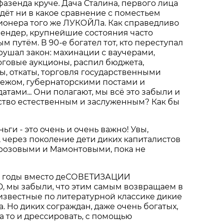
фазенда круче. Дача Сталина, первого лица
идёт ни в какое сравнение с поместьем
ионера того же ЛУКОЙЛа. Как справедливо
ендер, крупнейшие состояния часто
 путём. В 90-е богател тот, кто переступал
рушал закон: махинации с ваучерами,
оговые аукционы, распил бюджета,
ы, откаты, торговля государственными
бежом, губернаторскими постами и
атами... Они полагают, мы всё это забыли и
ство естественным и заслуженным? Как бы
ьги - это очень и очень важно! Увы,
л, через поколение дети диких капиталистов
розовыми и Мамонтовыми, пока не
е годы вместо деСОВЕТИЗАЦИИ
мы забыли, что этим самым возвращаем в
известные по литературной классике дикие
. Но диких сограждан, даже очень богатых,
 а то и дрессировать, с помощью