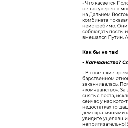
- Что касается Пол
не так уверен в м
на Дальнем Восток
комбината показал
неистребимо. Они 
соблюдать посты и
вмешался Путин. А
Как бы не так!
- Капчванство? Сл
- В советские вре
барственном отно
заканчивалась. По
«комчванство». За
снять с поста, иск
сейчас у нас кого-
недостатках тогда
демократичными и
увидите уцелевшие
непритязательно! 