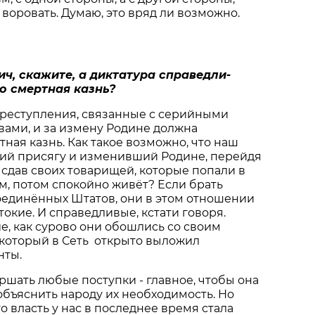
 воровать. Думаю, это вряд ли возможно.
ч, скажите, а диктатура справедли-
то смертная казнь?
а преступления, связанные с серийными
ами, и за измену Родине должна
ная казнь. Как такое возможно, что наш
ший присягу и изменивший Родине, перейдя
и сдав своих товарищей, которые попали в
, потом спокойно живёт? Если брать
оединённых Штатов, они в этом отношении
токие. И справедливые, кстати говоря.
, как сурово они обошлись со своим
который в Сеть открыто выложил
нты.
ршать любые поступки - главное, чтобы она
объяснить народу их необходимость. Но
о власть у нас в последнее время стала