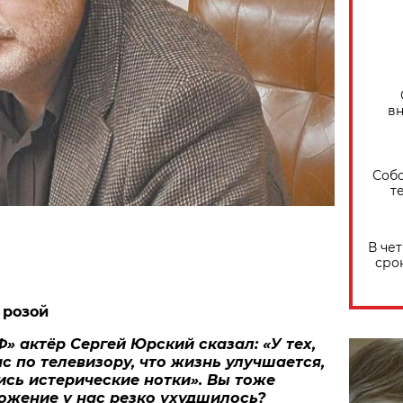
вн
Собо
т
В че
сро
 розой
Ф» актёр Сергей Юрский сказал: «У тех,
ас по телевизору, что жизнь улучшается,
ись истерические нотки». Вы тоже
ложение у нас резко ухудшилось?