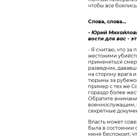
чтобы все боялись
Слова, слова...
- Юрий Михайлови
вости для вас - э
- Я считаю, что з
жестокими убийств
применяться смерт
разведчик, давав
на сторону врага 
тюрьмы за рубежом
пример с тех же С
гораздо более жес
Обратите внимание
военнослужащим, 
секретные докуме
Власть может сове
была в состоянии 
меня беспокоит, чт