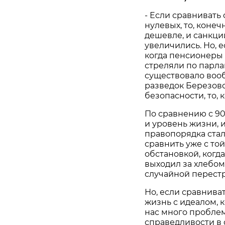
- Если сравнивать
нулевых, то, конеч
дешевле, и санкци
увеличились. Но, 
когда пенсионеры 
стреляли по парла
существовало вооб
разведок Березовс
безопасности, то, 
По сравнению с 9
и уровень жизни, 
правопорядка стал
сравнить уже с то
обстановкой, когда
выходил за хлебом,
случайной перестр
Но, если сравнив
жизнь с идеалом, к
нас много проблем
справедливости в