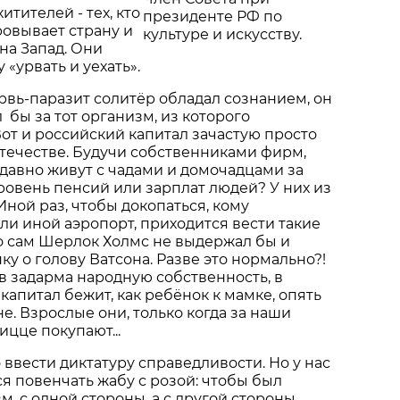
итителей - тех, кто
президенте РФ по
овывает страну и
культуре и искусству.
на Запад. Они
«урвать и уехать».
ервь-паразит солитёр обладал сознанием, он
 бы за тот организм, из которого
Вот и российский капитал зачастую просто
течестве. Будучи собственниками фирм,
давно живут с чадами и домочадцами за
ровень пенсий или зарплат людей? У них из
Иной раз, чтобы докопаться, кому
ли иной аэропорт, приходится вести такие
о сам Шерлок Холмс не выдержал бы и
ку о голову Ватсона. Разве это нормально?!
ив задарма народную собственность, в
апитал бежит, как ребёнок к мамке, опять
е. Взрослые они, только когда за наши
ицце покупают...
ввести диктатуру справедливости. Но у нас
я повенчать жабу с розой: чтобы был
, с одной стороны, а с другой стороны,