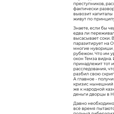
преступников, расх
фактически развор
вывозит капиталы 
живут по принципу 
Знаете, если бы ч
едва ли переживал
высасывает соки. 
паразитирует на О
многие нувориши 
рубежом. Что им у
окон Темза видна. 
принадлежит тот и
расследования, чт
разбил свою скрип
А главное - получ
кризис нынешний к
же к народной казн
деньги дворцы в Н
Давно необходимо 
всё время пытаютс
полный либерализм