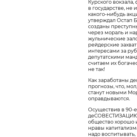
Курского вокзала, 
в государстве, не 
какого-нибудь акц
утверждал Остап Б
созданы преступным
через мораль и на
жульнические зал
рейдерские захват
интересами за ру
депутатскими манд
считаем их богаче
не так!
Как заработаны ден
прогнозы, что, мо
станут новыми Мо
оправдываются.
Осуществив в 90-
деСОВЕСТИЗАЦИЮ, 
общество хорошо 
нравы капитализма
надо воспитывать,