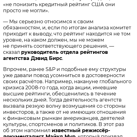
«не понизить кредитный рейтинг США они
просто не могли».
— Мы серьезно относимся к своим
обязанностям, и, если по итогам анализа комитет
приходит к выводу, что рейтинг находится не том
уровне, на каком должен, мы не можем
не принять соответствующего решения, —
сказал
руководитель
отдела рейтингов
агентства Дэвид Бирс
.
Впрочем, ранее S&P и подобные ему структуры
уже давали повод усомниться в достоверности
своих расчётов. Например, накануне глобального
кризиса
2008-го
года, когда акции, имевшие
высшие рейтинги, обесценились в течение
нескольких дней. Тогда деятельность агентств
вызвала резкую волну возмущения со стороны
инвесторов, а также от не имеющих отношения
к финансовым рынкам американцев, деятелей
культуры, спортсменов и политиков. В этот раз
об этом напомнил
известный режиссёр-
документалист Майкл Мур
, который призвал