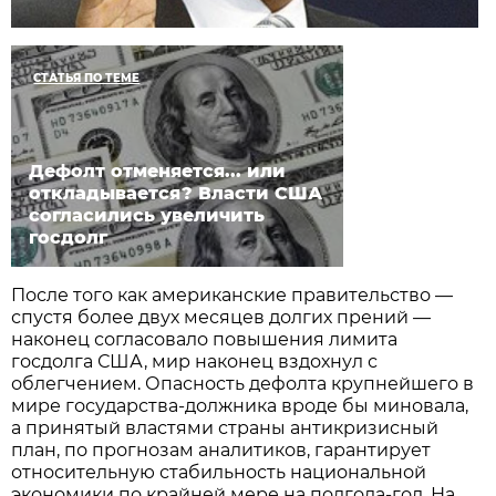
СТАТЬЯ ПО ТЕМЕ
Дефолт отменяется... или
откладывается? Власти США
согласились увеличить
госдолг
После того как американские правительство —
спустя более двух месяцев долгих прений —
наконец согласовало повышения лимита
госдолга США, мир наконец вздохнул с
облегчением. Опасность дефолта крупнейшего в
мире государства-должника вроде бы миновала,
а принятый властями страны антикризисный
план, по прогнозам аналитиков, гарантирует
относительную стабильность национальной
экономики по крайней мере на полгода-год. На