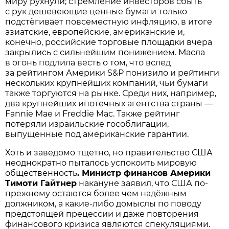
миру рухнули; стремление инвесторов сбыть
с рук дешевеющие ценные бумаги только
подстёгивает повсеместную инфляцию, в итоге
азиатские, европейские, американские и,
конечно, российские торговые площадки вчера
закрылись с сильнейшим понижением. Масла
в огонь подлила весть о том, что вслед
за рейтингом Америки S&P понизило и рейтинги
нескольких крупнейших компаний, чьи бумаги
также торгуются на рынке. Среди них, например,
два крупнейших ипотечных агентства страны —
Fannie Mae и Freddie Mac. Также рейтинг
потеряли израильские гособлигации,
выпущенные под американские гарантии.
Хоть и заведомо тщетно, но правительство США
неоднократно пыталось успокоить мировую
общественность
. Министр финансов Америки
Тимоти Гайтнер
накануне заявил, что США по-
прежнему остаются более чем надёжным
должником, а какие-либо домыслы по поводу
предстоящей прецессии и даже повторения
финансового кризиса являются спекуляциями.