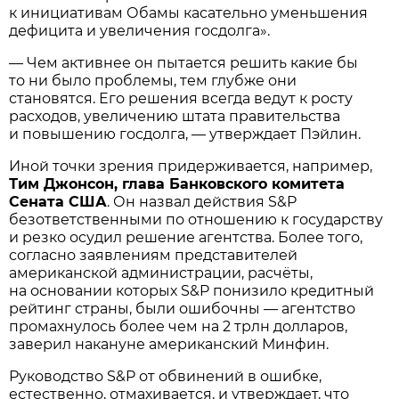
к инициативам Обамы касательно уменьшения
дефицита и увеличения госдолга».
— Чем активнее он пытается решить какие бы
то ни было проблемы, тем глубже они
становятся. Его решения всегда ведут к росту
расходов, увеличению штата правительства
и повышению госдолга, — утверждает Пэйлин.
Иной точки зрения придерживается, например,
Тим Джонсон, глава Банковского комитета
Сената США
. Он назвал действия S&P
безответственными по отношению к государству
и резко осудил решение агентства. Более того,
согласно заявлениям представителей
американской администрации, расчёты,
на основании которых S&P понизило кредитный
рейтинг страны, были ошибочны — агентство
промахнулось более чем на 2 трлн долларов,
заверил накануне американский Минфин.
Руководство S&P от обвинений в ошибке,
естественно, отмахивается, и утверждает, что